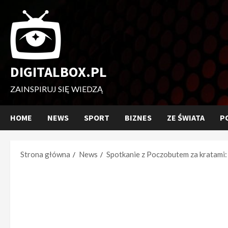
Przejdź
do
treści
DIGITALBOX.PL
ZAINSPIRUJ SIĘ WIEDZĄ
HOME
NEWS
SPORT
BIZNES
ZE ŚWIATA
P
Strona główna
News
Spotkanie z Poczobutem za kratami: