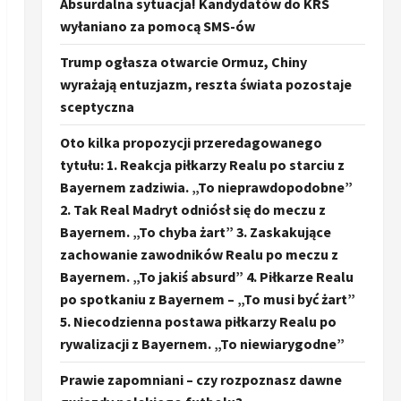
Absurdalna sytuacja! Kandydatów do KRS
wyłaniano za pomocą SMS-ów
Trump ogłasza otwarcie Ormuz, Chiny
wyrażają entuzjazm, reszta świata pozostaje
sceptyczna
Oto kilka propozycji przeredagowanego
tytułu: 1. Reakcja piłkarzy Realu po starciu z
Bayernem zadziwia. „To nieprawdopodobne”
2. Tak Real Madryt odniósł się do meczu z
Bayernem. „To chyba żart” 3. Zaskakujące
zachowanie zawodników Realu po meczu z
Bayernem. „To jakiś absurd” 4. Piłkarze Realu
po spotkaniu z Bayernem – „To musi być żart”
5. Niecodzienna postawa piłkarzy Realu po
rywalizacji z Bayernem. „To niewiarygodne”
Prawie zapomniani – czy rozpoznasz dawne