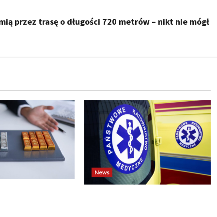
ią przez trasę o długości 720 metrów – nikt nie mógł
News
o biją rekordy —
Dramatyczne wydarzenia na
wy wzrost pcha
weselu w Tarnobrzegu – 56-
 górę