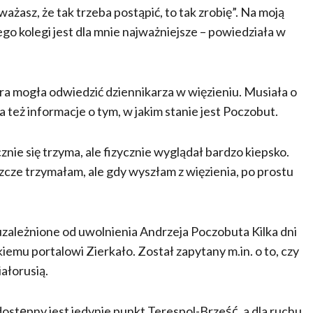
ażasz, że tak trzeba postąpić, to tak zrobię”. Na moją
jego kolegi jest dla mnie najważniejsze – powiedziała w
́ra mogła odwiedzić dziennikarza w więzieniu. Musiała o
 też informacje o tym, w jakim stanie jest Poczobut.
cznie się trzyma, ale fizycznie wyglądał bardzo kiepsko.
zcze trzymałam, ale gdy wyszłam z więzienia, po prostu
uzależnione od uwolnienia Andrzeja Poczobuta Kilka dni
iemu portalowi Zierkało. Został zapytany m.in. o to, czy
ałorusią.
stępny jest jedynie punkt Terespol-Brześć, a dla ruchu