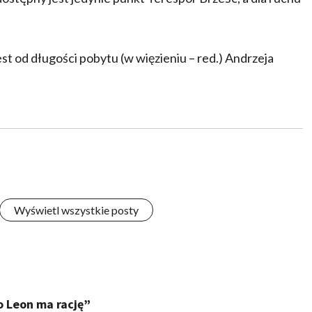
est od długości pobytu (w więzieniu – red.) Andrzeja
Wyświetl wszystkie posty
o Leon ma rację”