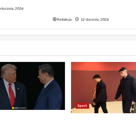
latek stracił życie podczas
stycznia, 2026
uroczystości
Redakcja
12 stycznia, 2026
Sport
asza otwarcie Ormuz,
Oto kilka propozycji
żają entuzjazm, reszta
przeredagowanego tytułu:
ostaje sceptyczna