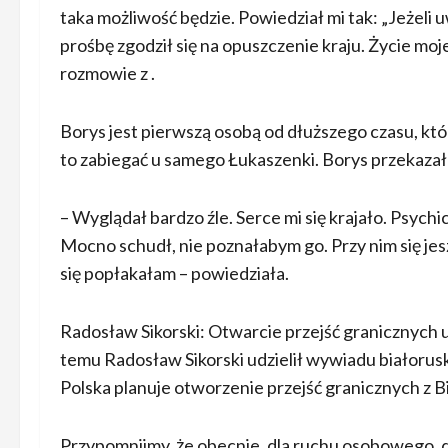
taka możliwość będzie. Powiedział mi tak: „Jeżeli uw
prośbę zgodził się na opuszczenie kraju. Życie mo
rozmowie z .
Borys jest pierwszą osobą od dłuższego czasu, kto
to zabiegać u samego Łukaszenki. Borys przekazała
– Wyglądał bardzo źle. Serce mi się krajało. Psychi
Mocno schudł, nie poznałabym go. Przy nim się jes
się popłakałam – powiedziała.
Radosław Sikorski: Otwarcie przejść granicznych 
temu Radosław Sikorski udzielił wywiadu białorusk
Polska planuje otworzenie przejść granicznych z Bi
Przypomnijmy, że obecnie, dla ruchu osobowego, do