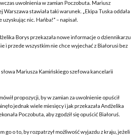
wówczas uwolnienia w zamian Poczobuta. Mariusz
niej Warszawa stawiała taki warunek. „Ekipa Tuska oddała
uzyskując nic. Hańba!” – napisał.
Andżelika Borys przekazała nowe informacje o dziennikarzu
ie i przede wszystkim nie chce wyjechać z Białorusi bez
 słowa Mariusza Kamińskiego szefowa kancelarii
́wił propozycji, by w zamian za uwolnienie opuścił
nęło jednak wiele miesięcy i jak przekazała Andżelika
onała Poczobuta, aby zgodził się opuścić Białoruś.
go o to, by rozpatrzył możliwość wyjazdu z kraju, jeżeli