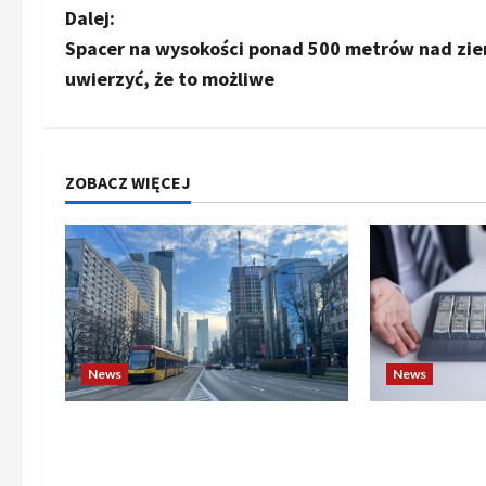
o
Dalej:
b
Spacer na wysokości ponad 500 metrów nad ziem
uwierzyć, że to możliwe
a
c
z
ZOBACZ WIĘCEJ
w
p
i
s
News
News
y
Banki budzą się do gry. Czy
Złoto i srebr
przedsiębiorstwa mogą już
poniedziałko
liczyć na wsparcie dla swoich
notowania w