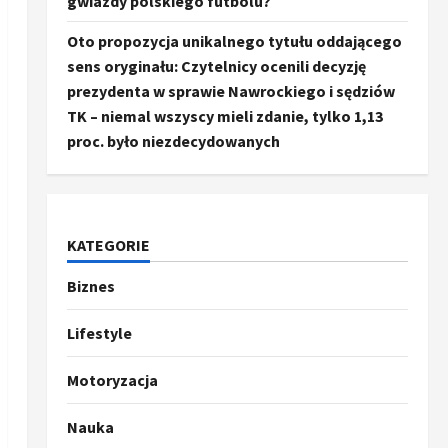
gwiazdy polskiego futbolu?
Oto propozycja unikalnego tytułu oddającego
sens oryginału: Czytelnicy ocenili decyzję
prezydenta w sprawie Nawrockiego i sędziów
TK – niemal wszyscy mieli zdanie, tylko 1,13
proc. było niezdecydowanych
KATEGORIE
Biznes
Ze świata
Trump ogłasza otwarcie
Ormuz, Chiny wyrażają
Lifestyle
entuzjazm, reszta świata
pozostaje sceptyczna
2
Motoryzacja
16 kwietnia, 2026
Sport
Nauka
Oto kilka propozycji