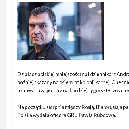
Działacz polskiej mniejszości na i dziennikarz And
później skazany na osiem lat kolonii karnej. Obec
uznawana za jedną z najbardziej rygorystycznych w
Na początku sierpnia między Rosją, Białorusią a 
Polska wydała oficera GRU Pawła Rubcowa.