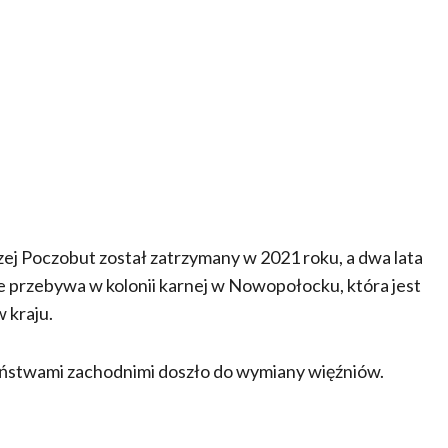
rzej Poczobut został zatrzymany w 2021 roku, a dwa lata
nie przebywa w kolonii karnej w Nowopołocku, która jest
 kraju.
państwami zachodnimi doszło do wymiany więźniów.