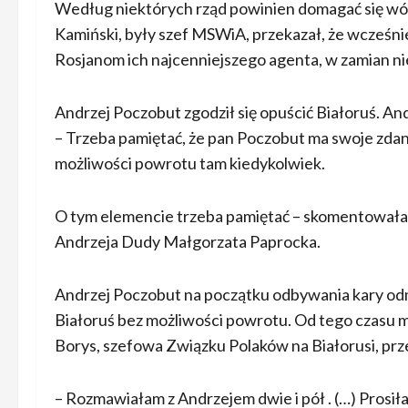
Według niektórych rząd powinien domagać się 
Kamiński, były szef MSWiA, przekazał, że wcześ
Rosjanom ich najcenniejszego agenta, w zamian nie 
Andrzej Poczobut zgodził się opuścić Białoruś. 
– Trzeba pamiętać, że pan Poczobut ma swoje zdan
możliwości powrotu tam kiedykolwiek.
O tym elemencie trzeba pamiętać – skomentowała
Andrzeja Dudy Małgorzata Paprocka.
Andrzej Poczobut na początku odbywania kary odmo
Białoruś bez możliwości powrotu. Od tego czasu mi
Borys, szefowa Związku Polaków na Białorusi, przek
– Rozmawiałam z Andrzejem dwie i pół . (…) Prosiłam 