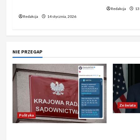
ambitnych planów?
Redakcja
13 
Redakcja
14 stycznia, 2026
NIE PRZEGAP
Ze świata
Polityka
Trump ogł
Chiny wyra
Absurdalna sytuacja! Kandydatów
świata poz
do KRS wyłaniano za pomocą SMS-