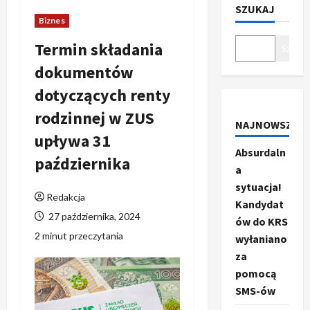
SZUKAJ
Biznes
Termin składania
Szukaj
dokumentów
dotyczących renty
rodzinnej w ZUS
NAJNOWSZE
upływa 31
Absurdaln
października
a
sytuacja!
Redakcja
Kandydat
27 października, 2024
ów do KRS
2 minut przeczytania
wyłaniano
za
pomocą
SMS-ów