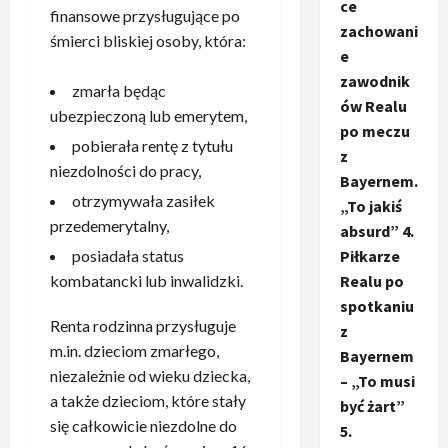
ce
finansowe przysługujące po
zachowani
śmierci bliskiej osoby, która:
e
zawodnik
zmarła będąc
ów Realu
ubezpieczoną lub emerytem,
po meczu
pobierała rentę z tytułu
z
niezdolności do pracy,
Bayernem.
otrzymywała zasiłek
„To jakiś
przedemerytalny,
absurd” 4.
Piłkarze
posiadała status
Realu po
kombatancki lub inwalidzki.
spotkaniu
Renta rodzinna przysługuje
z
m.in. dzieciom zmarłego,
Bayernem
niezależnie od wieku dziecka,
– „To musi
a także dzieciom, które stały
być żart”
się całkowicie niezdolne do
5.