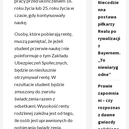
pracy przed ukończeniem 16.
Niecodzie
roku życia lub 25. roku życia w
nna
czasie, gdy kontynuowały
postawa
naukę.
piłkarzy
Realu po
Osoby, które pobierają rentę,
rywalizacji
muszą pamiętać, że jeżeli
z
student przerwie naukę i nie
Bayernem.
poinformuje o tym Zakładu
„To
Ubezpieczeń Społecznych,
niewiaryg
będzie on niesłusznie
odne”
otrzymywał rentę. W
rezultacie student będzie
Prawie
zmuszony do zwrotu
zapomnia
świadczenia razem z
ni – czy
odsetkami. Wysokość renty
rozpoznas
rodzinnej zależna jest od tego,
z dawne
ile osób jest uprawnionych do
gwiazdy
pobierania świadczenia.