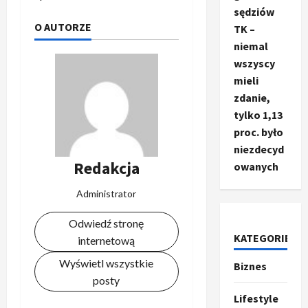
sędziów
O AUTORZE
TK –
niemal
wszyscy
mieli
zdanie,
tylko 1,13
proc. było
niezdecyd
Redakcja
owanych
Administrator
Odwiedź stronę
KATEGORIE
internetową
Wyświetl wszystkie
Biznes
Ze świata
T
posty
r
Lifestyle