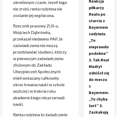
Reakcja
określonym czasie. Jezeli tego
piłkarzy
nie zrobi, renta rodzinna nie
Realu po
zostanie jej wypłacona.
starciu z
Rzecznik prasowy ZUS-u,
Bayernem
Wojciech Dąbrówka,
zadziwia.
przekazał niedawno PAP, że
„To
zaświadczenia nie muszą
nieprawdo
przedstawiać studenci, którzy
podobne”
w pierwszym zaświadczeniu
2. Tak Real
złożonym do Zakładu
Madryt
Ubezpieczeń Społecznych
odniósł się
mieli wskazany całkowity
do meczu
okres trwania nauki w szkole
z
wyższej i w trakcie roku
Bayernem.
akademickiego nie przerwali
„To chyba
nauki.
żart” 3.
Zaskakują
Renta rodzinna to świadczenie