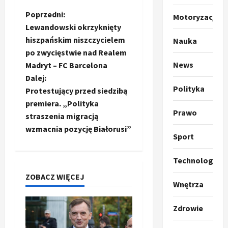
u
m
Z
2
Poprzedni:
Motoryzacja
p
Lewandowski okrzyknięty
o
Sport
o
hiszpańskim niszczycielem
Nauka
O
g
po zwycięstwie nad Realem
t
b
ł
News
Madryt – FC Barcelona
o
a
a
Dalej:
k
s
3
Polityka
i
Protestujący przed siedzibą
z
c
l
Sport
a
premiera. „Polityka
P
Prawo
k
o
straszenia migracją
z
r
a
t
wzmacnia pozycję Białorusi”
a
p
w
Sport
w
w
r
4
a
i
o
r
Technologia
p
e
Polityka
p
c
ZOBACZ WIĘCEJ
O
z
o
i
Wnętrza
i
t
a
z
e
o
p
y
O
s
Zdrowie
p
o
5
c
r
r
m
j
m