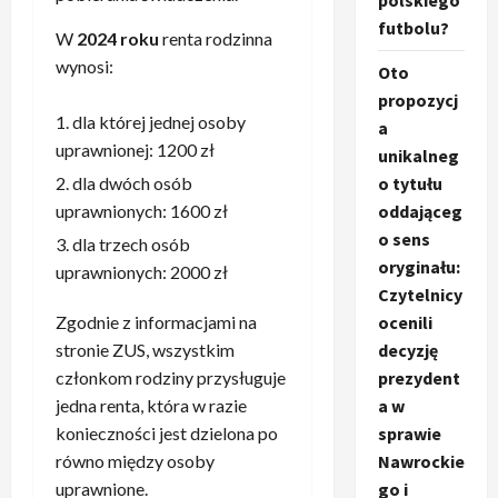
polskiego
futbolu?
W
2024 roku
renta rodzinna
wynosi:
Oto
propozycj
dla której jednej osoby
a
uprawnionej: 1200 zł
unikalneg
o tytułu
dla dwóch osób
oddająceg
uprawnionych: 1600 zł
o sens
dla trzech osób
oryginału:
uprawnionych: 2000 zł
Czytelnicy
ocenili
Zgodnie z informacjami na
decyzję
stronie ZUS, wszystkim
prezydent
członkom rodziny przysługuje
a w
jedna renta, która w razie
sprawie
konieczności jest dzielona po
Nawrockie
równo między osoby
go i
uprawnione.