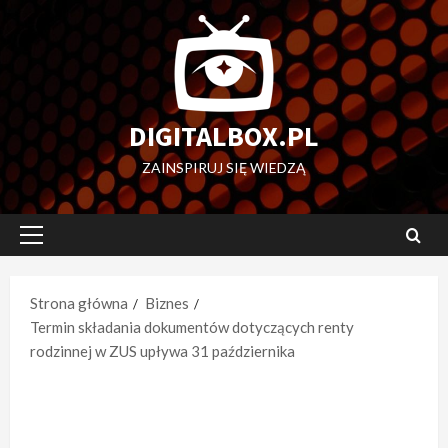
Przejdź
do
treści
DIGITALBOX.PL
ZAINSPIRUJ SIĘ WIEDZĄ
Menu
główne
Strona główna
Biznes
Termin składania dokumentów dotyczących renty
rodzinnej w ZUS upływa 31 października