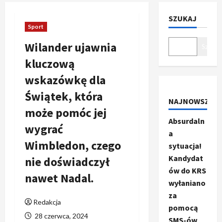
SZUKAJ
Sport
Wilander ujawnia
Szukaj
kluczową
wskazówkę dla
Świątek, która
NAJNOWSZE
może pomóc jej
Absurdaln
wygrać
a
Wimbledon, czego
sytuacja!
Kandydat
nie doświadczył
ów do KRS
nawet Nadal.
wyłaniano
za
Redakcja
pomocą
28 czerwca, 2024
SMS-ów