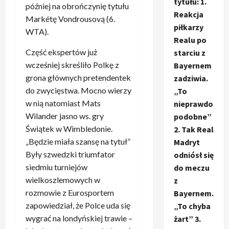
tytułu: 1.
później na obrończynię tytułu
Reakcja
Markétę Vondrousovą (6.
piłkarzy
WTA).
Realu po
Część ekspertów już
starciu z
wcześniej skreśliło Polkę z
Bayernem
grona głównych pretendentek
zadziwia.
do zwycięstwa. Mocno wierzy
„To
w nią natomiast Mats
nieprawdo
Wilander jasno ws. gry
podobne”
Świątek w Wimbledonie.
2. Tak Real
„Będzie miała szansę na tytuł”
Madryt
Były szwedzki triumfator
odniósł się
siedmiu turniejów
do meczu
wielkoszlemowych w
z
rozmowie z Eurosportem
Bayernem.
zapowiedział, że Polce uda się
„To chyba
wygrać na londyńskiej trawie –
żart” 3.