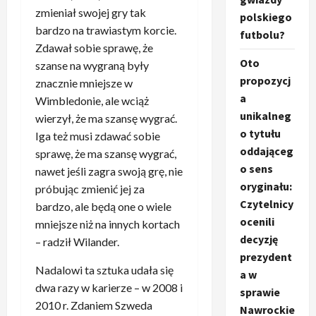
zmieniał swojej gry tak
polskiego
bardzo na trawiastym korcie.
futbolu?
Zdawał sobie sprawę, że
Oto
szanse na wygraną były
propozycj
znacznie mniejsze w
a
Wimbledonie, ale wciąż
unikalneg
wierzył, że ma szansę wygrać.
o tytułu
Iga też musi zdawać sobie
oddająceg
sprawę, że ma szansę wygrać,
o sens
nawet jeśli zagra swoją grę, nie
oryginału:
próbując zmienić jej za
Czytelnicy
bardzo, ale będą one o wiele
ocenili
mniejsze niż na innych kortach
decyzję
– radził Wilander.
prezydent
Nadalowi ta sztuka udała się
a w
dwa razy w karierze – w 2008 i
sprawie
2010 r. Zdaniem Szweda
Nawrockie