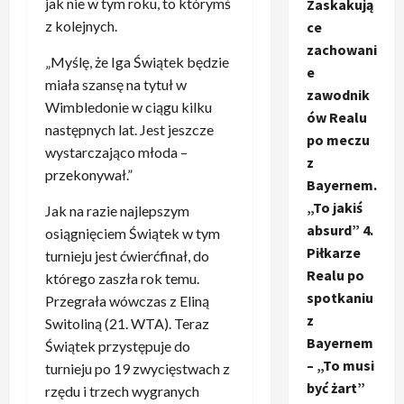
jak nie w tym roku, to którymś
Zaskakują
z kolejnych.
ce
zachowani
„Myślę, że Iga Świątek będzie
e
miała szansę na tytuł w
zawodnik
Wimbledonie w ciągu kilku
ów Realu
następnych lat. Jest jeszcze
po meczu
wystarczająco młoda –
z
przekonywał.”
Bayernem.
„To jakiś
Jak na razie najlepszym
absurd” 4.
osiągnięciem Świątek w tym
Piłkarze
turnieju jest ćwierćfinał, do
Realu po
którego zaszła rok temu.
spotkaniu
Przegrała wówczas z Eliną
z
Switoliną (21. WTA). Teraz
Bayernem
Świątek przystępuje do
– „To musi
turnieju po 19 zwycięstwach z
być żart”
rzędu i trzech wygranych