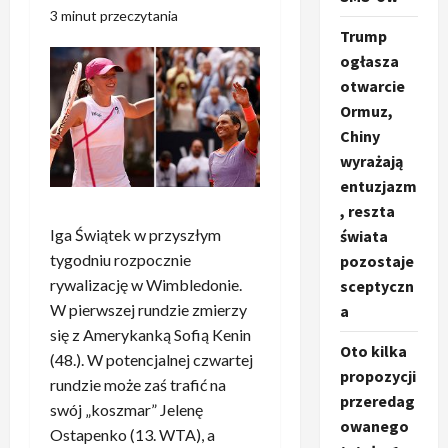
3 minut przeczytania
Trump
ogłasza
otwarcie
Ormuz,
Chiny
wyrażają
entuzjazm
, reszta
Iga Świątek w przyszłym
świata
tygodniu rozpocznie
pozostaje
rywalizację w Wimbledonie.
sceptyczn
W pierwszej rundzie zmierzy
a
się z Amerykanką Sofią Kenin
Oto kilka
(48.). W potencjalnej czwartej
propozycji
rundzie może zaś trafić na
przeredag
swój „koszmar” Jelenę
owanego
Ostapenko (13. WTA), a