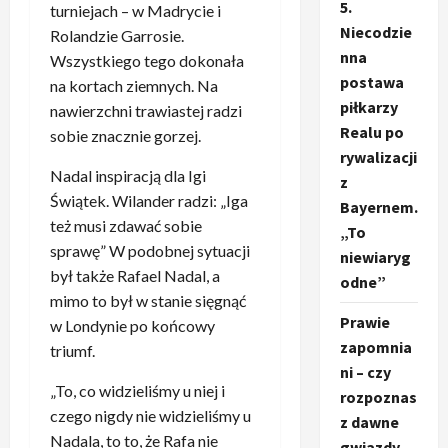
5.
turniejach – w Madrycie i
Niecodzie
Rolandzie Garrosie.
nna
Wszystkiego tego dokonała
postawa
na kortach ziemnych. Na
piłkarzy
nawierzchni trawiastej radzi
Realu po
sobie znacznie gorzej.
rywalizacji
Nadal inspiracją dla Igi
z
Świątek. Wilander radzi: „Iga
Bayernem.
też musi zdawać sobie
„To
sprawę” W podobnej sytuacji
niewiaryg
był także Rafael Nadal, a
odne”
mimo to był w stanie sięgnąć
Prawie
w Londynie po końcowy
zapomnia
triumf.
ni – czy
„To, co widzieliśmy u niej i
rozpoznas
czego nigdy nie widzieliśmy u
z dawne
Nadala, to to, że Rafa nie
gwiazdy