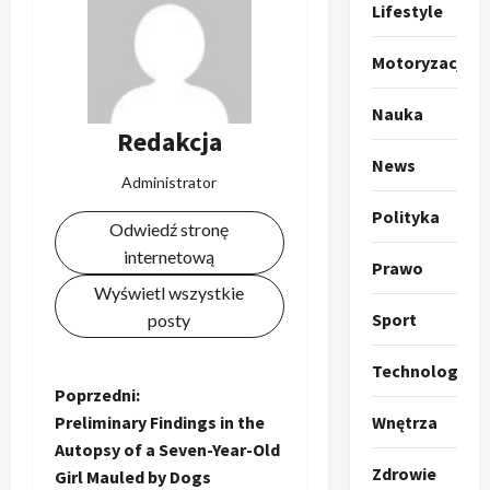
r
Lifestyle
u
m
2
Motoryzacja
p
o
Sport
Nauka
O
g
Redakcja
t
ł
News
o
a
Administrator
k
s
3
Polityka
i
z
Odwiedź stronę
l
Sport
a
internetową
P
Prawo
k
o
r
a
Wyświetl wszystkie
t
a
p
w
Sport
posty
w
r
4
a
i
o
r
Technologia
e
Polityka
p
c
Z
Poprzedni:
O
z
o
i
Preliminary Findings in the
Wnętrza
t
a
z
e
o
Autopsy of a Seven-Year-Old
o
p
y
O
Zdrowie
Girl Mauled by Dogs
p
o
5
c
r