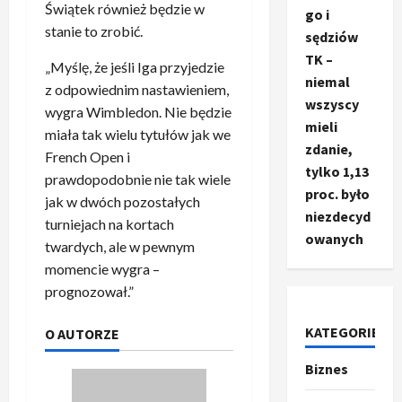
Świątek również będzie w
go i
stanie to zrobić.
sędziów
TK –
„Myślę, że jeśli Iga przyjedzie
niemal
z odpowiednim nastawieniem,
wszyscy
wygra Wimbledon. Nie będzie
mieli
miała tak wielu tytułów jak we
zdanie,
French Open i
tylko 1,13
prawdopodobnie nie tak wiele
proc. było
jak w dwóch pozostałych
niezdecyd
turniejach na kortach
owanych
twardych, ale w pewnym
momencie wygra –
prognozował.”
KATEGORIE
O AUTORZE
Biznes
Ze świata
T