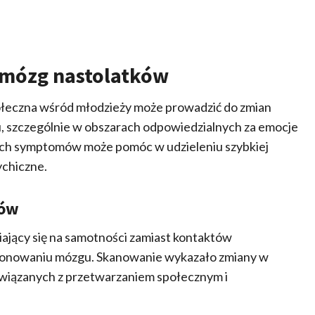
a mózg nastolatków
ołeczna wśród młodzieży może prowadzić do zmian
u, szczególnie w obszarach odpowiedzialnych za emocje
 tych symptomów może pomóc w udzieleniu szybkiej
ychiczne.
ków
piający się na samotności zamiast kontaktów
cjonowaniu mózgu. Skanowanie wykazało zmiany w
związanych z przetwarzaniem społecznym i