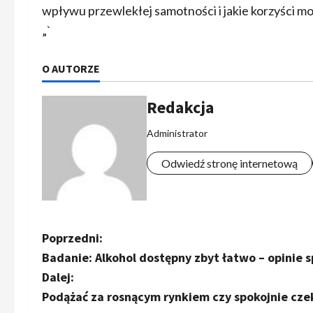
wpływu przewlekłej samotności i jakie korzyści moż
„`
O AUTORZE
Redakcja
Administrator
Odwiedź stronę internetową
Z
Poprzedni:
Badanie: Alkohol dostępny zbyt łatwo – opinie 
o
Dalej:
b
Podążać za rosnącym rynkiem czy spokojnie cze