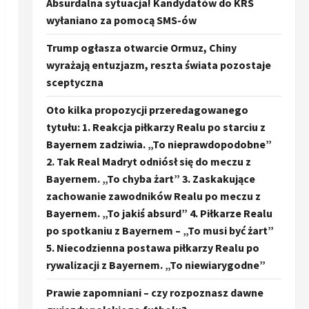
Absurdalna sytuacja! Kandydatów do KRS
wyłaniano za pomocą SMS-ów
Trump ogłasza otwarcie Ormuz, Chiny
wyrażają entuzjazm, reszta świata pozostaje
sceptyczna
Oto kilka propozycji przeredagowanego
tytułu: 1. Reakcja piłkarzy Realu po starciu z
Bayernem zadziwia. „To nieprawdopodobne”
2. Tak Real Madryt odniósł się do meczu z
Bayernem. „To chyba żart” 3. Zaskakujące
zachowanie zawodników Realu po meczu z
Bayernem. „To jakiś absurd” 4. Piłkarze Realu
po spotkaniu z Bayernem – „To musi być żart”
5. Niecodzienna postawa piłkarzy Realu po
rywalizacji z Bayernem. „To niewiarygodne”
Prawie zapomniani – czy rozpoznasz dawne