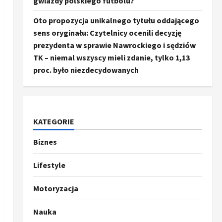
gwiazdy polskiego futbolu?
Oto propozycja unikalnego tytułu oddającego
sens oryginału: Czytelnicy ocenili decyzję
prezydenta w sprawie Nawrockiego i sędziów
TK – niemal wszyscy mieli zdanie, tylko 1,13
proc. było niezdecydowanych
KATEGORIE
Biznes
Ze świata
Trump ogłasza otwarcie
Ormuz, Chiny wyrażają
Lifestyle
entuzjazm, reszta świata
pozostaje sceptyczna
2
Motoryzacja
16 kwietnia, 2026
Sport
Nauka
Oto kilka propozycji