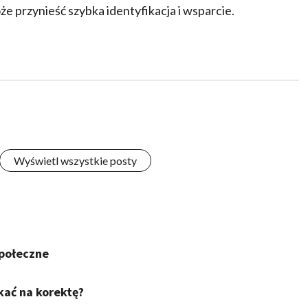
e przynieść szybka identyfikacja i wsparcie.
Wyświetl wszystkie posty
społeczne
kać na korektę?