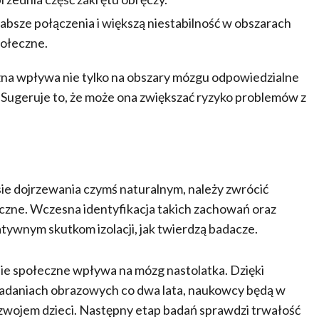
absze połączenia i większą niestabilność w obszarach
połeczne.
eczna wpływa nie tylko na obszary mózgu odpowiedzialne
. Sugeruje to, że może ona zwiększać ryzyko problemów z
e dojrzewania czymś naturalnym, należy zwrócić
zne. Wczesna identyfikacja takich zachowań oraz
ywnym skutkom izolacji, jak twierdzą badacze.
nie społeczne wpływa na mózg nastolatka. Dzięki
badaniach obrazowych co dwa lata, naukowcy będą w
 rozwojem dzieci. Następny etap badań sprawdzi trwałość