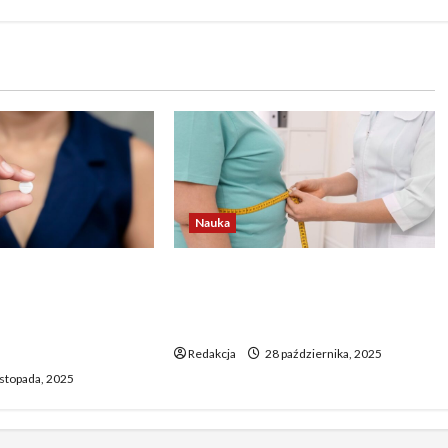
Nauka
ek z apteczki
BMI już nie wystarcza? Otyłość
ć mózg podczas
możliwa nawet przy
i – nowe odkrycie
prawidłowej wadze ciała
Redakcja
28 października, 2025
istopada, 2025