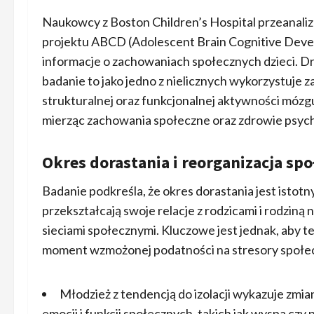
Naukowcy z Boston Children’s Hospital przeanaliz
projektu ABCD (Adolescent Brain Cognitive Deve
informacje o zachowaniach społecznych dzieci. Dr 
badanie to jako jedno z nielicznych wykorzystu
strukturalnej oraz funkcjonalnej aktywności mózgu
mierząc zachowania społeczne oraz zdrowie psych
Okres dorastania i reorganizacja sp
Badanie podkreśla, że okres dorastania jest istot
przekształcają swoje relacje z rodzicami i rodziną
sieciami społecznymi. Kluczowe jest jednak, aby 
moment wzmożonej podatności na stresory społe
Młodzież z tendencją do izolacji wykazuje zm
emocji i funkcji społecznych, takich jak wyspa czy 