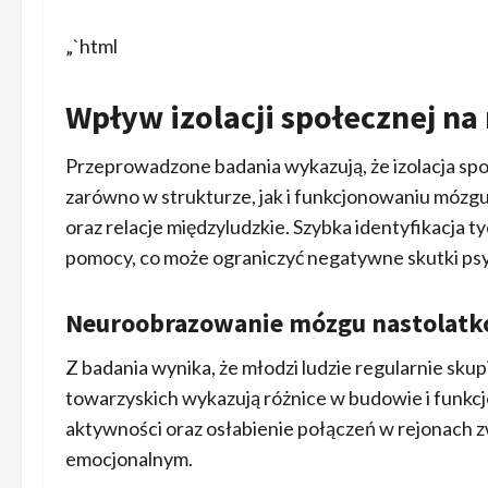
„`html
Wpływ izolacji społecznej n
Przeprowadzone badania wykazują, że izolacja sp
zarówno w strukturze, jak i funkcjonowaniu mózg
oraz relacje międzyludzkie. Szybka identyfikacja
pomocy, co może ograniczyć negatywne skutki ps
Neuroobrazowanie mózgu nastolat
Z badania wynika, że młodzi ludzie regularnie sku
towarzyskich wykazują różnice w budowie i funk
aktywności oraz osłabienie połączeń w rejonach 
emocjonalnym.