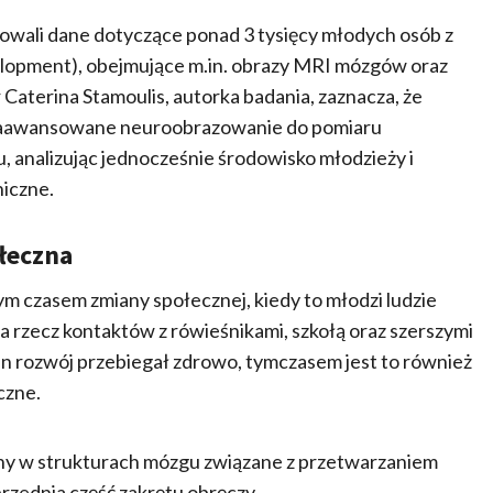
owali dane dotyczące ponad 3 tysięcy młodych osób z
lopment), obejmujące m.in. obrazy MRI mózgów oraz
Caterina Stamoulis, autorka badania, zaznacza, że
je zaawansowane neuroobrazowanie do pomiaru
, analizując jednocześnie środowisko młodzieży i
iczne.
ołeczna
nym czasem zmiany społecznej, kiedy to młodzi ludzie
 na rzecz kontaktów z rówieśnikami, szkołą oraz szerszymi
ten rozwój przebiegał zdrowo, tymczasem jest to również
czne.
iany w strukturach mózgu związane z przetwarzaniem
przednia część zakrętu obręczy.