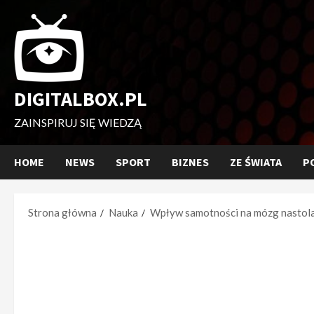
Przejdź
do
treści
DIGITALBOX.PL
ZAINSPIRUJ SIĘ WIEDZĄ
HOME
NEWS
SPORT
BIZNES
ZE ŚWIATA
P
Strona główna
Nauka
Wpływ samotności na mózg nastola