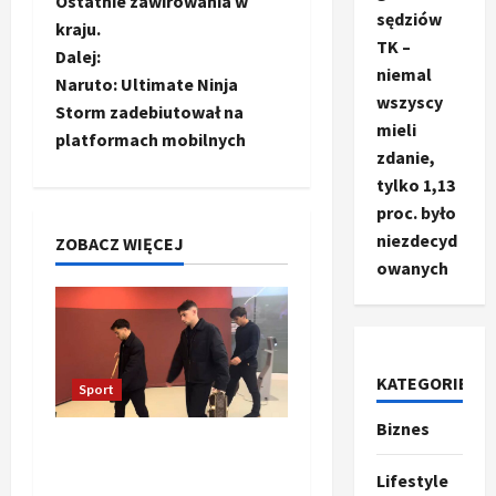
Ostatnie zawirowania w
b
sędziów
kraju.
TK –
a
Dalej:
niemal
Naruto: Ultimate Ninja
wszyscy
c
Storm zadebiutował na
mieli
platformach mobilnych
z
zdanie,
tylko 1,13
w
proc. było
niezdecyd
p
ZOBACZ WIĘCEJ
owanych
i
s
y
KATEGORIE
Sport
Biznes
Ze świata
Oto kilka propozycji
T
przeredagowanego
r
Lifestyle