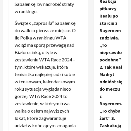
Reakcja
Sabalenkę, by nadrobić straty
piłkarzy
w rankingu.
Realu po
Świątek „zaprosiła” Sabalenkę
starciu z
do walki o pierwsze miejsce. O
Bayernem
ile Polka w rankingu WTA
zadziwia.
wciąż ma sporą przewagę nad
„To
Białorusinką, o tyle w
nieprawdo
zestawieniu WTA Race 2024 –
podobne”
tym, które wskazuje, która
2. Tak Real
tenisistka najlepiej radzi sobie
Madryt
w tenisowym, kalendarzowym
odniósł się
roku sytuacja wygląda nieco
do meczu
gorzej. WTA Race 2024 to
z
zestawienie, w którym trwa
Bayernem.
walka o osiem najwyższych
„To chyba
lokat, które zagwarantuje
żart” 3.
udział w kończącym zmagania
Zaskakują