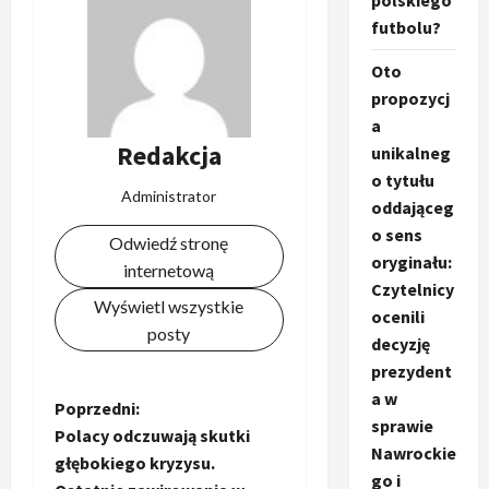
polskiego
futbolu?
Oto
propozycj
a
Redakcja
unikalneg
o tytułu
Administrator
oddająceg
o sens
Odwiedź stronę
oryginału:
internetową
Czytelnicy
Wyświetl wszystkie
ocenili
posty
decyzję
prezydent
a w
Z
Poprzedni:
sprawie
Polacy odczuwają skutki
o
Nawrockie
głębokiego kryzysu.
go i