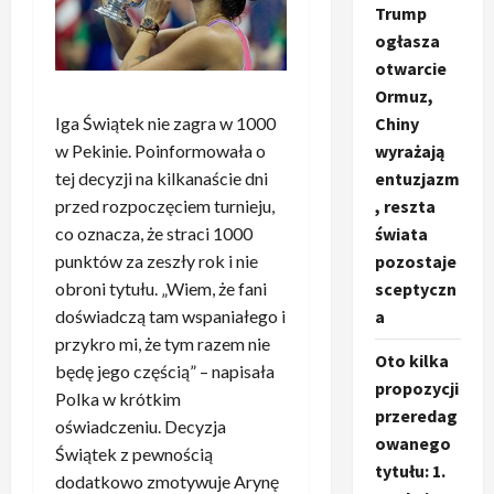
Trump
ogłasza
otwarcie
Ormuz,
Iga Świątek nie zagra w 1000
Chiny
w Pekinie. Poinformowała o
wyrażają
tej decyzji na kilkanaście dni
entuzjazm
przed rozpoczęciem turnieju,
, reszta
co oznacza, że straci 1000
świata
punktów za zeszły rok i nie
pozostaje
obroni tytułu. „Wiem, że fani
sceptyczn
doświadczą tam wspaniałego i
a
przykro mi, że tym razem nie
Oto kilka
będę jego częścią” – napisała
propozycji
Polka w krótkim
przeredag
oświadczeniu. Decyzja
owanego
Świątek z pewnością
tytułu: 1.
dodatkowo zmotywuje Arynę