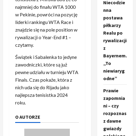
Niecodzie
najmniej do finału WTA 1000
nna
w Pekinie, powróci na pozycję
postawa
liderki rankingu WTA Race i
piłkarzy
znajdzie się na pole position w
Realu po
rywalizacji o Year-End #1 –
rywalizacji
czytamy.
z
Bayernem.
Świątek i Sabalenka to jedyne
„To
zawodniczki, które są już
niewiaryg
pewne udziału w turnieju WTA
odne”
Finals. Czas pokaże, która z
nich uda się do Rijadu jako
Prawie
najlepsza tenisistka 2024
zapomnia
roku.
ni – czy
rozpoznas
O AUTORZE
z dawne
gwiazdy