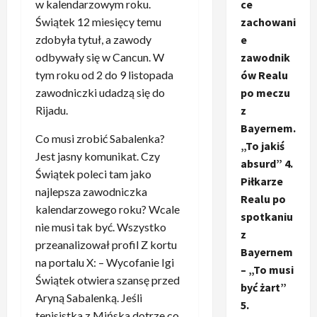
w kalendarzowym roku.
ce
Świątek 12 miesięcy temu
zachowani
zdobyła tytuł, a zawody
e
odbywały się w Cancun. W
zawodnik
tym roku od 2 do 9 listopada
ów Realu
zawodniczki udadzą się do
po meczu
Rijadu.
z
Bayernem.
Co musi zrobić Sabalenka?
„To jakiś
Jest jasny komunikat. Czy
absurd” 4.
Świątek poleci tam jako
Piłkarze
najlepsza zawodniczka
Realu po
kalendarzowego roku? Wcale
spotkaniu
nie musi tak być. Wszystko
z
przeanalizował profil Z kortu
Bayernem
na portalu X: – Wycofanie Igi
– „To musi
Świątek otwiera szansę przed
być żart”
Aryną Sabalenką. Jeśli
5.
tenisistka z Mińska dotrze co