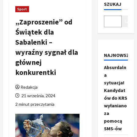
SZUKAJ
Sport
„Zaproszenie” od
Szukaj
Świątek dla
Sabalenki –
wyraźny sygnał dla
NAJNOWSZE
głównej
Absurdaln
konkurentki
a
sytuacja!
Redakcja
Kandydat
21 września, 2024
ów do KRS
2 minut przeczytania
wyłaniano
za
pomocą
SMS-ów