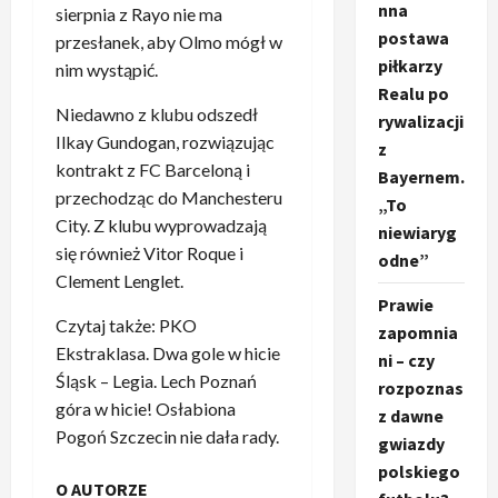
nna
sierpnia z Rayo nie ma
postawa
przesłanek, aby Olmo mógł w
piłkarzy
nim wystąpić.
Realu po
Niedawno z klubu odszedł
rywalizacji
Ilkay Gundogan, rozwiązując
z
kontrakt z FC Barceloną i
Bayernem.
przechodząc do Manchesteru
„To
City. Z klubu wyprowadzają
niewiaryg
się również Vitor Roque i
odne”
Clement Lenglet.
Prawie
Czytaj także: PKO
zapomnia
Ekstraklasa. Dwa gole w hicie
ni – czy
Śląsk – Legia. Lech Poznań
rozpoznas
góra w hicie! Osłabiona
z dawne
Pogoń Szczecin nie dała rady.
gwiazdy
polskiego
O AUTORZE