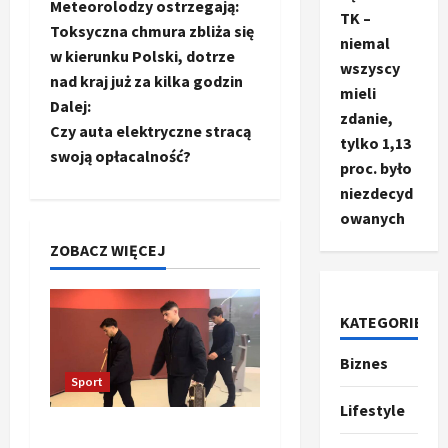
Meteorolodzy ostrzegają:
TK –
o
Toksyczna chmura zbliża się
niemal
w kierunku Polski, dotrze
b
wszyscy
nad kraj już za kilka godzin
mieli
a
Dalej:
zdanie,
Czy auta elektryczne stracą
tylko 1,13
c
swoją opłacalność?
proc. było
z
niezdecyd
owanych
w
ZOBACZ WIĘCEJ
p
i
KATEGORIE
s
Biznes
Ze świata
T
Sport
y
r
Lifestyle
u
Oto kilka propozycji