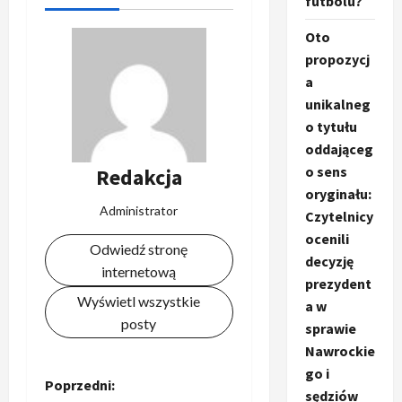
futbolu?
Oto
propozycj
a
unikalneg
o tytułu
oddająceg
o sens
Redakcja
oryginału:
Administrator
Czytelnicy
ocenili
Odwiedź stronę
decyzję
internetową
prezydent
Wyświetl wszystkie
a w
posty
sprawie
Nawrockie
go i
Z
Poprzedni:
sędziów