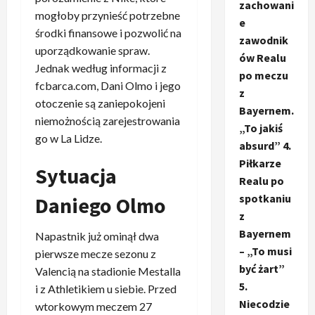
zachowani
mogłoby przynieść potrzebne
e
środki finansowe i pozwolić na
zawodnik
uporządkowanie spraw.
ów Realu
Jednak według informacji z
po meczu
fcbarca.com, Dani Olmo i jego
z
otoczenie są zaniepokojeni
Bayernem.
niemożnością zarejestrowania
„To jakiś
go w La Lidze.
absurd” 4.
Piłkarze
Sytuacja
Realu po
spotkaniu
Daniego Olmo
z
Bayernem
Napastnik już ominął dwa
– „To musi
pierwsze mecze sezonu z
być żart”
Valencią na stadionie Mestalla
5.
i z Athletikiem u siebie. Przed
Niecodzie
wtorkowym meczem 27