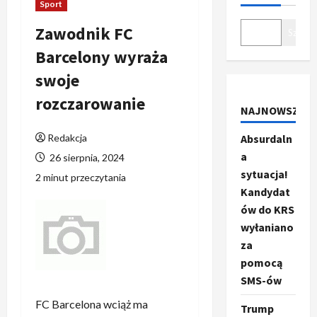
Sport
Zawodnik FC
Szukaj
Barcelony wyraża
swoje
rozczarowanie
NAJNOWSZE
Redakcja
Absurdaln
a
26 sierpnia, 2024
sytuacja!
2 minut przeczytania
Kandydat
ów do KRS
wyłaniano
za
pomocą
SMS-ów
FC Barcelona wciąż ma
Trump