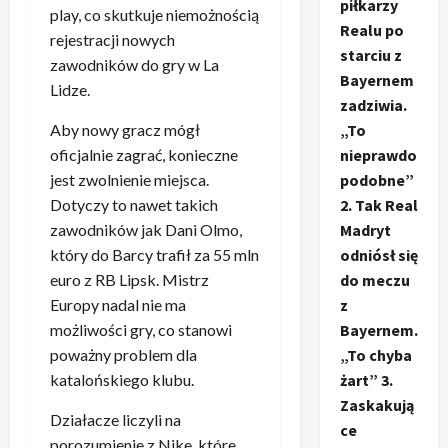
piłkarzy
play, co skutkuje niemożnością
Realu po
rejestracji nowych
starciu z
zawodników do gry w La
Bayernem
Lidze.
zadziwia.
Aby nowy gracz mógł
„To
oficjalnie zagrać, konieczne
nieprawdo
jest zwolnienie miejsca.
podobne”
Dotyczy to nawet takich
2. Tak Real
zawodników jak Dani Olmo,
Madryt
który do Barcy trafił za 55 mln
odniósł się
euro z RB Lipsk. Mistrz
do meczu
Europy nadal nie ma
z
możliwości gry, co stanowi
Bayernem.
poważny problem dla
„To chyba
katalońskiego klubu.
żart” 3.
Zaskakują
Działacze liczyli na
ce
porozumienie z Nike, które