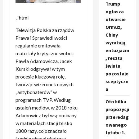
Trump
ogłasza
„`html
otwarcie
Ormuz,
Telewizja Polska za rządów
Chiny
Prawa i Sprawiedliwości
wyrażają
regularnie emitowała
entuzjazm
materiały krytyczne wobec
, reszta
Pawła Adamowicza. Jacek
świata
Kurski odgrywał w tym
pozostaje
procesie kluczową rolę,
sceptyczn
tworząc wizerunek nowych
a
„antybohaterów” w
programach TVP. Według
Oto kilka
ustaleń mediów, w 2018 roku
propozycji
Adamowicz był wspominany
przeredag
w materiałach stacji blisko
owanego
1800 razy, co oznaczało
tytułu: 1.
średnio niemal pięć razy