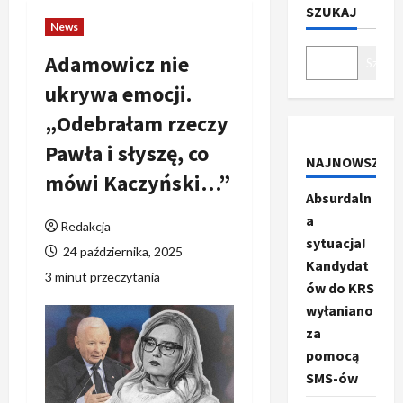
SZUKAJ
News
Adamowicz nie
Szukaj
ukrywa emocji.
„Odebrałam rzeczy
Pawła i słyszę, co
NAJNOWSZE
mówi Kaczyński…”
Absurdaln
a
Redakcja
sytuacja!
24 października, 2025
Kandydat
3 minut przeczytania
ów do KRS
wyłaniano
za
pomocą
SMS-ów