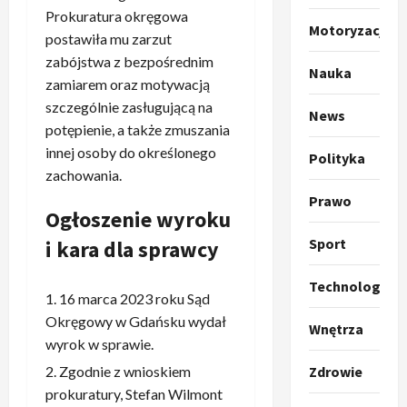
m
2
Prokuratura okręgowa
p
Motoryzacja
postawiła mu zarzut
o
Sport
zabójstwa z bezpośrednim
O
g
Nauka
t
zamiarem oraz motywacją
ł
o
a
szczególnie zasługującą na
News
k
s
3
potępienie, a także zmuszania
i
z
innej osoby do określonego
Polityka
l
Sport
a
zachowania.
P
k
o
Prawo
r
a
t
Ogłoszenie wyroku
a
p
w
w
r
Sport
4
i kara dla sprawcy
a
i
o
r
e
Polityka
p
c
Technologia
16 marca 2023 roku Sąd
O
z
o
i
t
a
Okręgowy w Gdańsku wydał
z
e
Wnętrza
o
p
y
wyrok w sprawie.
O
p
o
5
c
r
Zgodnie z wnioskiem
Zdrowie
r
m
j
m
prokuratury, Stefan Wilmont
o
Polityka
n
i
u