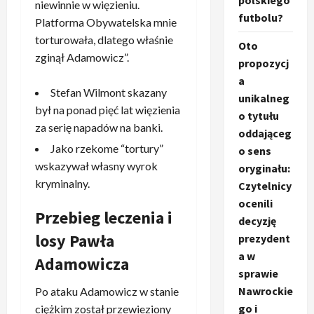
polskiego
niewinnie w więzieniu.
futbolu?
Platforma Obywatelska mnie
torturowała, dlatego właśnie
Oto
zginął Adamowicz”.
propozycj
a
Stefan Wilmont skazany
unikalneg
był na ponad pięć lat więzienia
o tytułu
za serię napadów na banki.
oddająceg
Jako rzekome “tortury”
o sens
wskazywał własny wyrok
oryginału:
kryminalny.
Czytelnicy
ocenili
Przebieg leczenia i
decyzję
losy Pawła
prezydent
a w
Adamowicza
sprawie
Nawrockie
Po ataku Adamowicz w stanie
go i
ciężkim został przewieziony