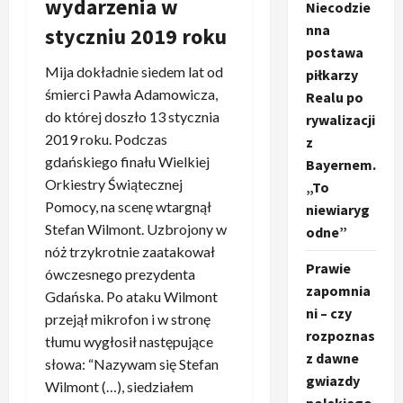
wydarzenia w
Niecodzie
nna
styczniu 2019 roku
postawa
Mija dokładnie siedem lat od
piłkarzy
śmierci Pawła Adamowicza,
Realu po
do której doszło 13 stycznia
rywalizacji
2019 roku. Podczas
z
gdańskiego finału Wielkiej
Bayernem.
Orkiestry Świątecznej
„To
Pomocy, na scenę wtargnął
niewiaryg
Stefan Wilmont. Uzbrojony w
odne”
nóż trzykrotnie zaatakował
Prawie
ówczesnego prezydenta
zapomnia
Gdańska. Po ataku Wilmont
ni – czy
przejął mikrofon i w stronę
rozpoznas
tłumu wygłosił następujące
z dawne
słowa: “Nazywam się Stefan
gwiazdy
Wilmont (…), siedziałem