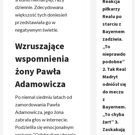
Reakcja
dziennie. Zdecydowana
piłkarzy
większość tych doniesień
Realu po
przedstawiała go w
starciu z
negatywnym świetle.
Bayernem
zadziwia.
Wzruszające
„To
nieprawdo
wspomnienia
podobne”
żony Pawła
2. Tak Real
Madryt
Adamowicza
odniósł się
do meczu
Po niemal siedmiu latach od
z
zamordowania Pawła
Bayernem.
Adamowicza, jego żona
„To chyba
zabrała głos w internecie.
żart” 3.
Podzieliła się emocjonalnym
Zaskakują
wpisem: “Odebrałam ubranie