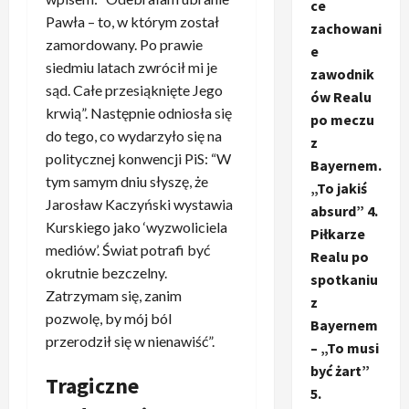
ce
Pawła – to, w którym został
zachowani
zamordowany. Po prawie
e
siedmiu latach zwrócił mi je
zawodnik
sąd. Całe przesiąknięte Jego
ów Realu
krwią”. Następnie odniosła się
po meczu
do tego, co wydarzyło się na
z
politycznej konwencji PiS: “W
Bayernem.
tym samym dniu słyszę, że
„To jakiś
Jarosław Kaczyński wystawia
absurd” 4.
Kurskiego jako ‘wyzwoliciela
Piłkarze
mediów’. Świat potrafi być
Realu po
okrutnie bezczelny.
spotkaniu
Zatrzymam się, zanim
z
pozwolę, by mój ból
Bayernem
przerodził się w nienawiść”.
– „To musi
być żart”
Tragiczne
5.