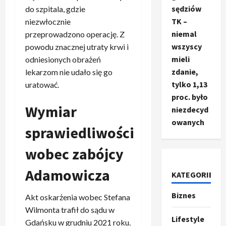
sędziów
do szpitala, gdzie
TK –
niezwłocznie
niemal
przeprowadzono operację. Z
wszyscy
powodu znacznej utraty krwi i
mieli
odniesionych obrażeń
zdanie,
lekarzom nie udało się go
tylko 1,13
uratować.
proc. było
Wymiar
niezdecyd
owanych
sprawiedliwości
wobec zabójcy
Adamowicza
KATEGORIE
Ze świata
Biznes
T
Akt oskarżenia wobec Stefana
r
Wilmonta trafił do sądu w
u
Lifestyle
Gdańsku w grudniu 2021 roku.