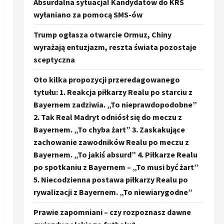
Absurdalna sytuacja! Kandydatów do KRS
wyłaniano za pomocą SMS-ów
Trump ogłasza otwarcie Ormuz, Chiny
wyrażają entuzjazm, reszta świata pozostaje
sceptyczna
Oto kilka propozycji przeredagowanego
tytułu: 1. Reakcja piłkarzy Realu po starciu z
Bayernem zadziwia. „To nieprawdopodobne”
2. Tak Real Madryt odniósł się do meczu z
Bayernem. „To chyba żart” 3. Zaskakujące
zachowanie zawodników Realu po meczu z
Bayernem. „To jakiś absurd” 4. Piłkarze Realu
po spotkaniu z Bayernem – „To musi być żart”
5. Niecodzienna postawa piłkarzy Realu po
rywalizacji z Bayernem. „To niewiarygodne”
Prawie zapomniani – czy rozpoznasz dawne