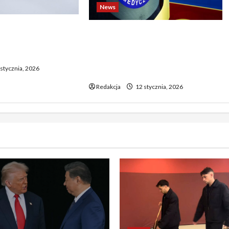
News
o biją rekordy —
Dramatyczne wydarzenia na
wy wzrost pcha
weselu w Tarnobrzegu – 56-
 górę
latek stracił życie podczas
stycznia, 2026
uroczystości
Redakcja
12 stycznia, 2026