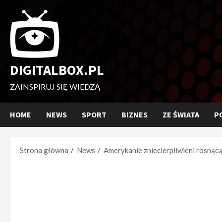
Przejdź
do
treści
DIGITALBOX.PL
ZAINSPIRUJ SIĘ WIEDZĄ
HOME
NEWS
SPORT
BIZNES
ZE ŚWIATA
P
Strona główna
News
Amerykanie zniecierpliwieni rosnącą 