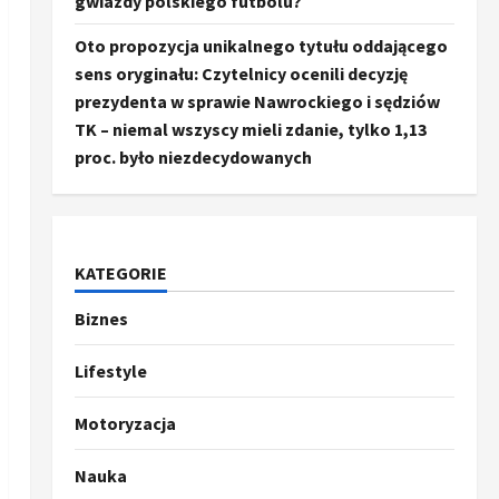
gwiazdy polskiego futbolu?
Oto propozycja unikalnego tytułu oddającego
sens oryginału: Czytelnicy ocenili decyzję
prezydenta w sprawie Nawrockiego i sędziów
TK – niemal wszyscy mieli zdanie, tylko 1,13
proc. było niezdecydowanych
KATEGORIE
Biznes
Ze świata
Trump ogłasza otwarcie
Ormuz, Chiny wyrażają
Lifestyle
entuzjazm, reszta świata
pozostaje sceptyczna
2
Motoryzacja
16 kwietnia, 2026
Sport
Nauka
Oto kilka propozycji