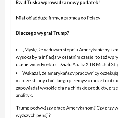
Rząd Tuska wprowadza nowy podatek!
Miał objąć duże firmy, a zapłacą go Polacy
Dlaczego wygrał Trump?
„Myslę, że w duzym stopniu Amerykanie byli zm
wysoka była inflacja w ostatnim czasie, to też wpł
ocenił wicedyrektor Działu Analiz XTB Michał Staj
Wskazał, że amerykańscy pracownicy oczekują 
m.in. ze strony chińskiego przemysłu może to utrud
zapowiadał wysokie cła na chińskie produkty, prz
analityk.
Trump podwyższy płace Amerykanom? Czy przy wyż
wyższych pensji?