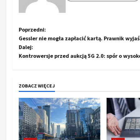
Z
Poprzedni:
Gessler nie mogła zapłacić kartą. Prawnik wyjaśn
o
Dalej:
b
Kontrowersje przed aukcją 5G 2.0: spór o wysok
a
c
ZOBACZ WIĘCEJ
z
w
p
i