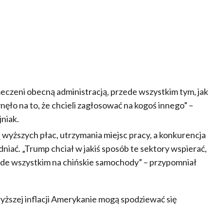
eczeni obecną administracją, przede wszystkim tym, jak
ynęło na to, że chcieli zagłosować na kogoś innego” –
niak.
wyższych płac, utrzymania miejsc pracy, a konkurencja
niać. „Trump chciał w jakiś sposób te sektory wspierać,
ede wszystkim na chińskie samochody” – przypomniał
szej inflacji Amerykanie mogą spodziewać się