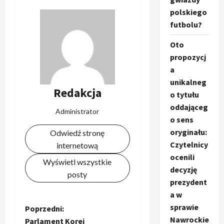
polskiego
futbolu?
Oto
propozycj
a
unikalneg
Redakcja
o tytułu
oddająceg
Administrator
o sens
oryginału:
Odwiedź stronę
Czytelnicy
internetową
ocenili
Wyświetl wszystkie
decyzję
posty
prezydent
a w
sprawie
Z
Poprzedni:
Nawrockie
Parlament Korei