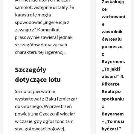
Zaskakują
samolot, wstępnie ustaliły, że
ce
katastrofę mogła
zachowani
spowodować „ingerencja z
e
zewnątrz”. Komunikat
zawodnik
prasowy nie zawierał jednak
ów Realu
szczegółów dotyczących
po meczu
charakteru tej ingerencji.
z
Bayernem.
Szczegóły
„To jakiś
absurd” 4.
dotyczące lotu
Piłkarze
Samolot pierwotnie
Realu po
wystartował z Baku i zmierzał
spotkaniu
do Groznego. W przestrzeń
z
powietrzną Czeczenii wleciał
Bayernem
w czasie, gdy ogłoszono tam
– „To musi
stan gotowości bojowej.
być żart”