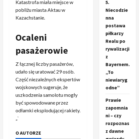
Katastrofa miała miejsce w
5.
pobliżu miasta Aktau w
Niecodzie
Kazachstanie.
nna
postawa
piłkarzy
Ocaleni
Realu po
pasażerowie
rywalizacji
z
Z łącznej liczby pasażerów,
Bayernem.
udało się uratować 29 osób.
„To
Część niezależnych ekspertów
niewiaryg
wojskowych sugeruje, że
odne”
uszkodzenia samolotu mogły
Prawie
być spowodowane przez
zapomnia
odłamki eksplodującej rakiety.
ni – czy
„`
rozpoznas
z dawne
O AUTORZE
gwiazdy