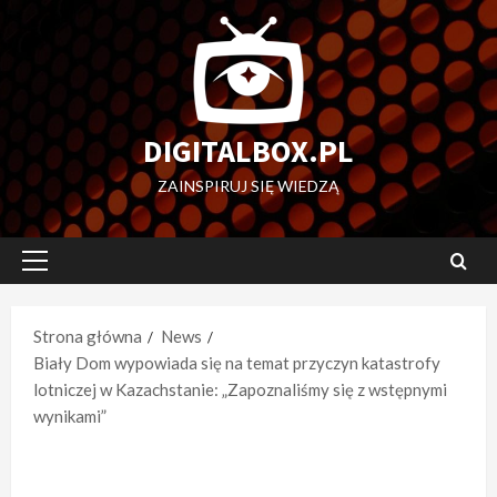
Przejdź
do
treści
DIGITALBOX.PL
ZAINSPIRUJ SIĘ WIEDZĄ
Menu
główne
Strona główna
News
Biały Dom wypowiada się na temat przyczyn katastrofy
lotniczej w Kazachstanie: „Zapoznaliśmy się z wstępnymi
wynikami”