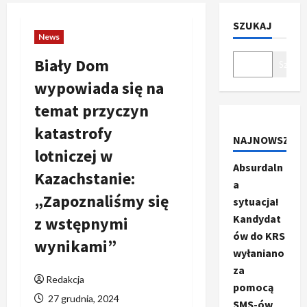
SZUKAJ
News
Biały Dom
Szukaj
wypowiada się na
temat przyczyn
katastrofy
NAJNOWSZE
lotniczej w
Absurdaln
Kazachstanie:
a
„Zapoznaliśmy się
sytuacja!
Kandydat
z wstępnymi
ów do KRS
wynikami”
wyłaniano
za
Redakcja
pomocą
27 grudnia, 2024
SMS-ów