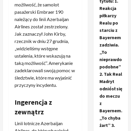
tytułu: 1.
możliwość, że samolot
Reakcja
pasażerski Embraer 190
piłkarzy
należący do linii Azerbaijan
Realu po
Airlines został zestrzelony.
starciu z
Jak zaznaczył John Kirby,
Bayernem
rzecznik w dniu 27 grudnia,
zadziwia.
„widzieliśmy wstępne
„To
ustalenia, które wskazują na
nieprawdo
taką możliwość”. Amerykanie
podobne”
zadeklarowali swoją pomoc w
2. Tak Real
śledztwie, które ma wyjaśnić
Madryt
przyczyny incydentu.
odniósł się
do meczu
Ingerencja z
z
zewnątrz
Bayernem.
„To chyba
Linii lotnicze Azerbaijan
żart” 3.
Airlines, do których należał