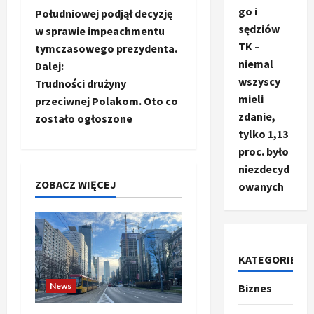
o
go i
Południowej podjął decyzję
sędziów
w sprawie impeachmentu
b
TK –
tymczasowego prezydenta.
niemal
a
Dalej:
wszyscy
Trudności drużyny
c
mieli
przeciwnej Polakom. Oto co
zdanie,
zostało ogłoszone
z
tylko 1,13
proc. było
w
niezdecyd
p
ZOBACZ WIĘCEJ
owanych
i
s
KATEGORIE
y
News
Biznes
Ze świata
T