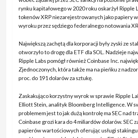
rynku kapitałowego w 2020 roku oskarżył Ripple La
tokenów XRP niezarejestrowanych jako papiery w
wyroku przez sędziego federalnego notowania XRP
Największą zachętą dla korporacji były zyski ze st
otworzyło to drogę dla ETF dla SOL. Nadzieje naj
Ripple Labs pomógł również Coinbase Inc. najwię
Zjednoczonych, która także ma na pieńku z nadzo
proc. do 191 dolarów za sztukę.
Zaskakująco korzystny wyrok w sprawie Ripple La
Elliott Stein, analityk Bloomberg Intelligence. W 
problemem jest to jak dużą kontrolę ma SEC nad t
Coinbase grozi kara do 4 miliardów dolarów. SEC za
papierów wartościowych oferując usługi staking