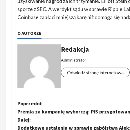
uzyskiwanie nagród za ich trzymanie. Elliott Stein
sporze z SEC. A werdykt sądu w sprawie Ripple 
Coinbase zapłaci mniejszą karę niż domaga się nad
O AUTORZE
Redakcja
Administrator
Odwiedź stronę internetową
Z
Poprzedni:
Premia za kampanię wyborczą: PiS przygotowan
o
Dalej:
b
Dodatkowe ustalenia w sprawie zabójstwa Aleksa