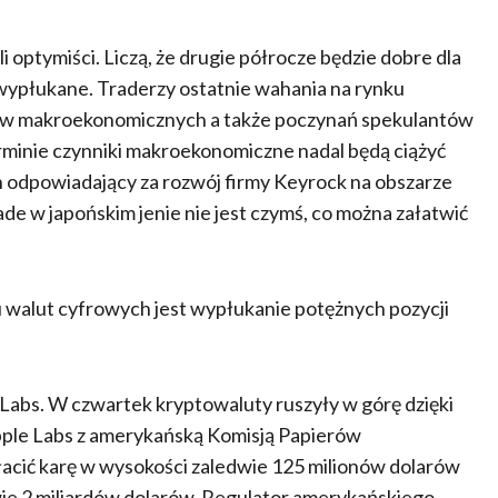
optymiści. Liczą, że drugie półrocze będzie dobre dla
 wypłukane. Traderzy ostatnie wahania na rynku
ików makroekonomicznych a także poczynań spekulantów
minie czynniki makroekonomiczne nadal będą ciążyć
 odpowiadający za rozwój firmy Keyrock na obszarze
trade w japońskim jenie nie jest czymś, co można załatwić
walut cyfrowych jest wypłukanie potężnych pozycji
Labs. W czwartek kryptowaluty ruszyły w górę dzięki
ple Labs z amerykańską Komisją Papierów
łacić karę w wysokości zaledwie 125 milionów dolarów
wie 2 miliardów dolarów. Regulator amerykańskiego