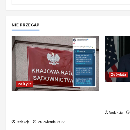
NIE PRZEGAP
Ze świata
Polityka
Trump ogł
Chiny wyra
Absurdalna sytuacja! Kandydatów
świata poz
do KRS wyłaniano za pomocą SMS-
Redakcja
ów
Redakcja
20 kwietnia, 2026