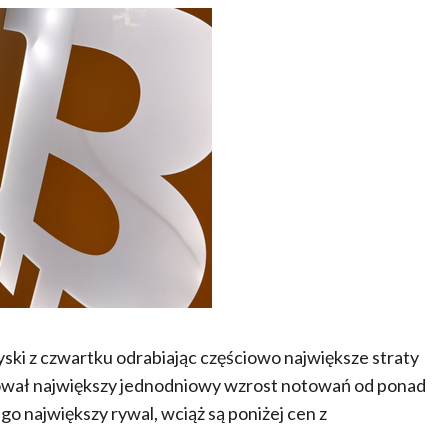
ski z czwartku odrabiając częściowo największe straty
tował największy jednodniowy wzrost notowań od ponad
ego największy rywal, wciąż są poniżej cen z