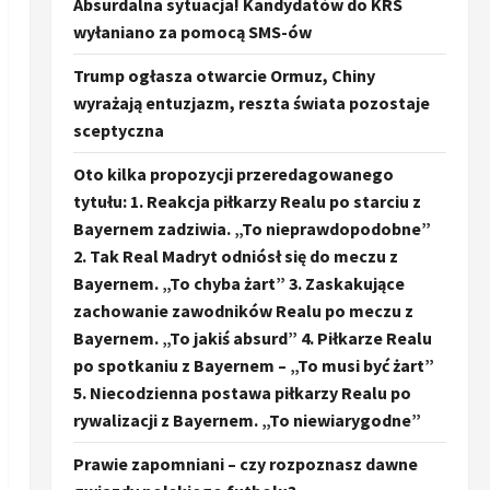
Absurdalna sytuacja! Kandydatów do KRS
wyłaniano za pomocą SMS-ów
Trump ogłasza otwarcie Ormuz, Chiny
wyrażają entuzjazm, reszta świata pozostaje
sceptyczna
Oto kilka propozycji przeredagowanego
tytułu: 1. Reakcja piłkarzy Realu po starciu z
Bayernem zadziwia. „To nieprawdopodobne”
2. Tak Real Madryt odniósł się do meczu z
Bayernem. „To chyba żart” 3. Zaskakujące
zachowanie zawodników Realu po meczu z
Bayernem. „To jakiś absurd” 4. Piłkarze Realu
po spotkaniu z Bayernem – „To musi być żart”
5. Niecodzienna postawa piłkarzy Realu po
rywalizacji z Bayernem. „To niewiarygodne”
Prawie zapomniani – czy rozpoznasz dawne