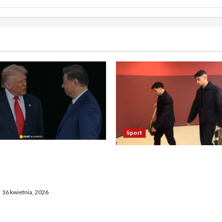
Sport
asza otwarcie Ormuz,
Oto kilka propozycji
żają entuzjazm, reszta
przeredagowanego tytułu:
ostaje sceptyczna
Reakcja piłkarzy Realu po 
16 kwietnia, 2026
Bayernem zadziwia. „To
nieprawdopodobne” 2. Ta
Madryt odniósł się do mec