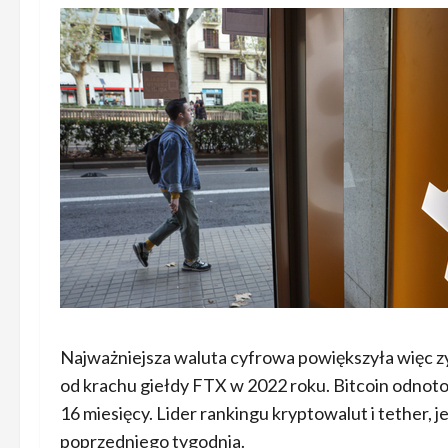
Najważniejsza waluta cyfrowa powiększyła więc zy
od krachu giełdy FTX w 2022 roku. Bitcoin odno
16 miesięcy. Lider rankingu kryptowalut i tether, j
poprzedniego tygodnia.