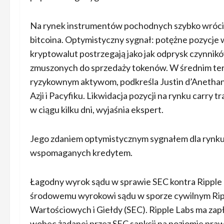
Na rynek instrumentów pochodnych szybko wrócili 
bitcoina. Optymistyczny sygnał: potężne pozycje
kryptowalut postrzegają jako jak odprysk czynn
zmuszonych do sprzedaży tokenów. W średnim ter
ryzykownym aktywom, podkreśla Justin d’Anethan
Azji i Pacyfiku. Likwidacja pozycji na rynku carry 
w ciągu kilku dni, wyjaśnia ekspert.
Jego zdaniem optymistycznym sygnałem dla rynku 
wspomaganych kredytem.
Łagodny wyrok sądu w sprawie SEC kontra Ripple 
środowemu wyrokowi sądu w sporze cywilnym Rip
Wartościowych i Giełdy (SEC). Ripple Labs ma zap
wobec żądanej przez SEC sankcji na poziomie pra