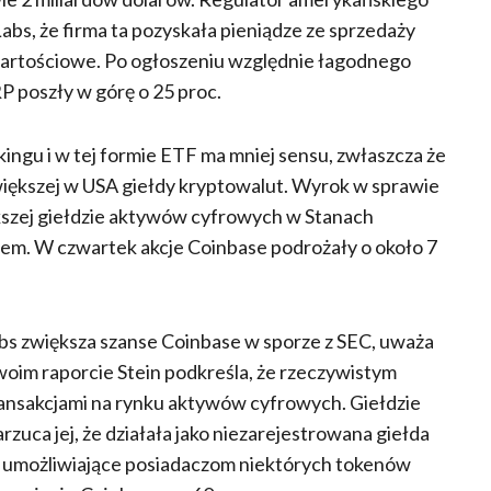
bs, że firma ta pozyskała pieniądze ze sprzedaży
artościowe. Po ogłoszeniu względnie łagodnego
 poszły w górę o 25 proc.
akingu i w tej formie ETF ma mniej sensu, zwłaszcza że
większej w USA giełdy kryptowalut. Wyrok w sprawie
kszej giełdzie aktywów cyfrowych w Stanach
rem. W czwartek akcje Coinbase podrożały o około 7
bs zwiększa szanse Coinbase w sporze z SEC, uważa
swoim raporcie Stein podkreśla, że rzeczywistym
ransakcjami na rynku aktywów cyfrowych. Giełdzie
rzuca jej, że działała jako niezarejestrowana giełda
u umożliwiające posiadaczom niektórych tokenów