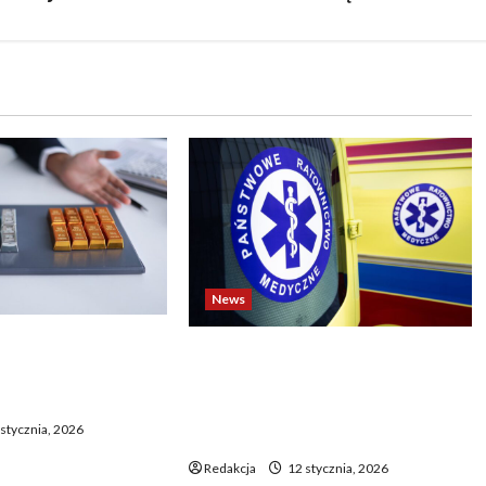
News
o biją rekordy —
Dramatyczne wydarzenia na
wy wzrost pcha
weselu w Tarnobrzegu – 56-
 górę
latek stracił życie podczas
stycznia, 2026
uroczystości
Redakcja
12 stycznia, 2026