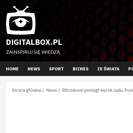
Przejdź
do
treści
DIGITALBOX.PL
ZAINSPIRUJ SIĘ WIEDZĄ
HOME
NEWS
SPORT
BIZNES
ZE ŚWIATA
P
Strona główna
News
Bitcoinowi pomógł wyrok sądu. Pote