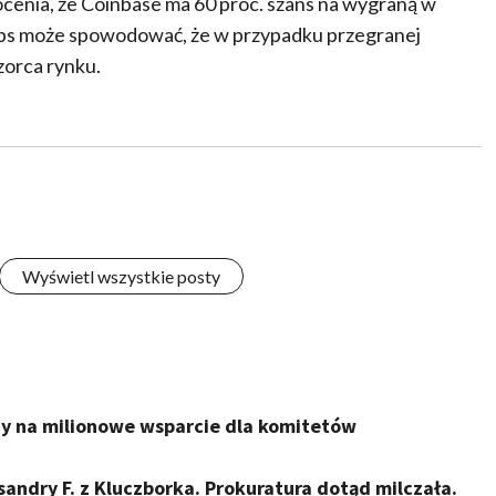
 ocenia, że Coinbase ma 60 proc. szans na wygraną w
Labs może spowodować, że w przypadku przegranej
zorca rynku.
Wyświetl wszystkie posty
y na milionowe wsparcie dla komitetów
ndry F. z Kluczborka. Prokuratura dotąd milczała.