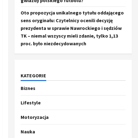
gwiazdy polskiego futbolu?
Oto propozycja unikalnego tytułu oddającego
sens oryginału: Czytelnicy ocenili decyzję
prezydenta w sprawie Nawrockiego i sędziów
TK – niemal wszyscy mieli zdanie, tylko 1,13
proc. było niezdecydowanych
KATEGORIE
Biznes
Ze świata
Trump ogłasza otwarcie
Ormuz, Chiny wyrażają
Lifestyle
entuzjazm, reszta świata
pozostaje sceptyczna
2
Motoryzacja
16 kwietnia, 2026
Sport
Nauka
Oto kilka propozycji