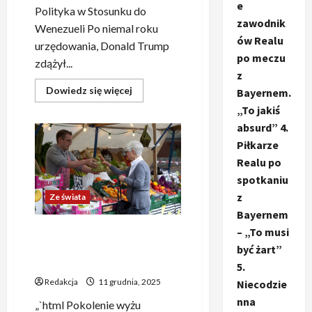
e
Polityka w Stosunku do
zawodnik
Wenezueli Po niemal roku
ów Realu
urzędowania, Donald Trump
po meczu
zdążył...
z
Dowiedz
Dowiedz się więcej
Bayernem.
się
„To jakiś
więcej
o
absurd” 4.
Trump
zainteresowany
Piłkarze
Wenezuelą?
Konflikt,
Realu po
którego
konsekwencje
spotkaniu
Europa
z
może
Ze świata
lekceważyć
Bayernem
– „To musi
W 2035 roku co czwarty
mieszkaniec Niemiec
być żart”
przejdzie na emeryturę
5.
Redakcja
11 grudnia, 2025
Niecodzie
nna
„`html Pokolenie wyżu