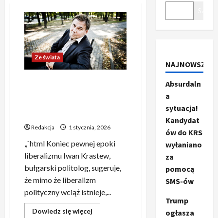
Szukaj
Ze świata
NAJNOWSZE
Niemcy znów w centrum
Absurdaln
uwagi Europy przez
a
działania Trumpa. „To może
sytuacja!
być bardzo groźne”
Kandydat
Redakcja
1 stycznia, 2026
ów do KRS
„`html Koniec pewnej epoki
wyłaniano
liberalizmu Iwan Krastew,
za
bułgarski politolog, sugeruje,
pomocą
że mimo że liberalizm
SMS-ów
polityczny wciąż istnieje,...
Trump
Dowiedz
Dowiedz się więcej
ogłasza
się