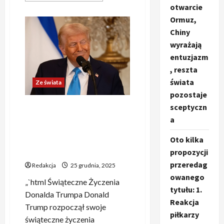
otwarcie
więcej
o
Ormuz,
Niemcy
znów
Chiny
w
centrum
wyrażają
uwagi
Europy
entuzjazm
przez
, reszta
działania
Trumpa.
świata
Ze świata
„To
może
pozostaje
być
bardzo
sceptyczn
Zaskakujące świąteczne
groźne”
życzenia Donalda Trumpa:
a
„Wesołych świąt dla
Oto kilka
radykalnych lewicowych
propozycji
szumowin”
przeredag
Redakcja
25 grudnia, 2025
owanego
„`html Świąteczne Życzenia
tytułu: 1.
Donalda Trumpa Donald
Reakcja
Trump rozpoczął swoje
piłkarzy
świąteczne życzenia