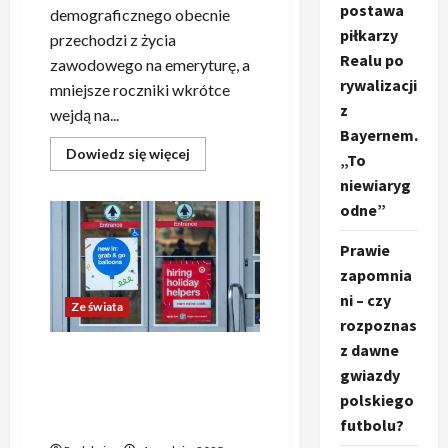
postawa
demograficznego obecnie
piłkarzy
przechodzi z życia
Realu po
zawodowego na emeryturę, a
rywalizacji
mniejsze roczniki wkrótce
z
wejdą na...
Bayernem.
Dowiedz
Dowiedz się więcej
„To
się
więcej
niewiaryg
o
odne”
W
2035
roku
Prawie
co
czwarty
zapomnia
mieszkaniec
Niemiec
ni – czy
przejdzie
Ze świata
na
rozpoznas
emeryturę
z dawne
Liczba nowych wniosków o
gwiazdy
zasiłek dla bezrobotnych w
polskiego
USA najniższa od przeszło
trzech lat
futbolu?