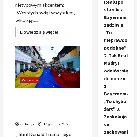
Realu po
nietypowym akcentem:
starciu z
„Wesołych świąt wszystkim,
Bayernem
wliczając...
zadziwia.
Dowiedz
„To
Dowiedz się więcej
się
nieprawdo
więcej
o
podobne”
Zaskakujące
świąteczne
2. Tak Real
życzenia
Donalda
Madryt
Trumpa:
odniósł się
„Wesołych
świąt
do meczu
dla
Ze świata
radykalnych
z
lewicowych
szumowin”
Bayernem.
Trump zainteresowany
„To chyba
Wenezuelą? Konflikt,
żart” 3.
którego konsekwencje
Europa może lekceważyć
Zaskakują
ce
Redakcja
18 grudnia, 2025
zachowani
„`html Donald Trump i jego