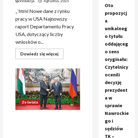
Redakcja
4 grudnia, 2025
Oto
„`html Nowe dane z rynku
propozycj
pracy w USA Najnowszy
a
raport Departamentu Pracy
unikalneg
USA, dotyczący liczby
o tytułu
wniosków o...
oddająceg
o sens
Dowiedz
Dowiedz się więcej
się
oryginału:
więcej
Czytelnicy
o
Liczba
ocenili
nowych
wniosków
decyzję
o
zasiłek
prezydent
dla
bezrobotnych
a w
w
Ze świata
sprawie
USA
najniższa
Nawrockie
od
Dzień 1373. wojny.
przeszło
go i
trzech
Współpraca z Rosją? Tylko
lat
sędziów
jeśli ofiara pragnie sama
TK –