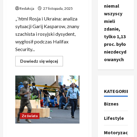
wręczyć oprawcy topór
niemal
Redakcja
27 listopada, 2025
wszyscy
„`html Rosja i Ukraina: analiza
mieli
sytuacji Garij Kasparow, znany
zdanie,
szachista i rosyjski dysydent,
tylko 1,13
wygłosił podczas Halifax
proc. było
Security...
niezdecyd
owanych
Dowiedz
Dowiedz się więcej
się
więcej
o
Dzień
1373.
wojny.
Współpraca
KATEGORIE
z
Rosją?
Biznes
Ze świata
Tylko
jeśli
T
ofiara
r
Ze świata
pragnie
Lifestyle
sama
u
wręczyć
oprawcy
m
2
Pożar wybuchł na COP30 –
Motoryzacja
topór
p