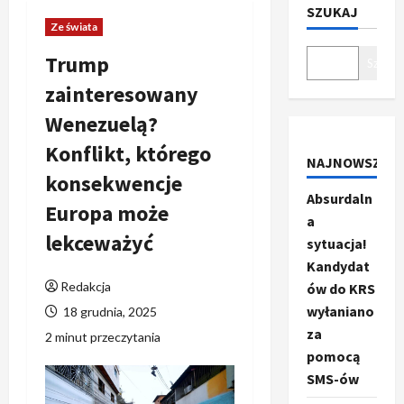
SZUKAJ
Ze świata
Trump
Szukaj
zainteresowany
Wenezuelą?
Konflikt, którego
NAJNOWSZE
konsekwencje
Absurdaln
Europa może
a
lekceważyć
sytuacja!
Kandydat
Redakcja
ów do KRS
wyłaniano
18 grudnia, 2025
za
2 minut przeczytania
pomocą
SMS-ów