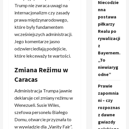
Niecodzie
Trump nie zwraca uwagi na
nna
internacjonalizm czy zasady
postawa
prawa międzynarodowego,
piłkarzy
które były fundamentem
Realu po
wcześniejszych administracji.
rywalizacji
Jego komentarze jasno
z
odzwierciedlają podejście,
Bayernem.
które lekceważy te wartości.
„To
niewiaryg
Zmiana Reżimu w
odne”
Caracas
Prawie
Administracja Trumpa jawnie
zapomnia
deklaruje cel zmiany reżimu w
ni – czy
Wenezueli. Susie Wiles,
rozpoznas
szefowa personelu Białego
z dawne
Domu, otwarcie przyznała to
gwiazdy
w wywiadzie dla „Vanity Fair”.