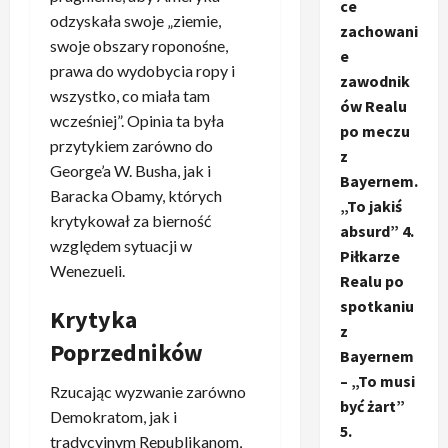
ce
odzyskała swoje „ziemie,
zachowani
swoje obszary roponośne,
e
prawa do wydobycia ropy i
zawodnik
wszystko, co miała tam
ów Realu
wcześniej”. Opinia ta była
po meczu
przytykiem zarówno do
z
George’a W. Busha, jak i
Bayernem.
Baracka Obamy, których
„To jakiś
krytykował za bierność
absurd” 4.
względem sytuacji w
Piłkarze
Wenezueli.
Realu po
spotkaniu
Krytyka
z
Poprzedników
Bayernem
– „To musi
Rzucając wyzwanie zarówno
być żart”
Demokratom, jak i
5.
tradycyjnym Republikanom,