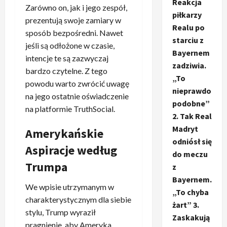
Reakcja
Zarówno on, jak i jego zespół,
piłkarzy
prezentują swoje zamiary w
Realu po
sposób bezpośredni. Nawet
starciu z
jeśli są odłożone w czasie,
Bayernem
intencje te są zazwyczaj
zadziwia.
bardzo czytelne. Z tego
„To
powodu warto zwrócić uwagę
nieprawdo
na jego ostatnie oświadczenie
podobne”
na platformie TruthSocial.
2. Tak Real
Madryt
Amerykańskie
odniósł się
Aspiracje według
do meczu
Trumpa
z
Bayernem.
We wpisie utrzymanym w
„To chyba
charakterystycznym dla siebie
żart” 3.
stylu, Trump wyraził
Zaskakują
pragnienie, aby Ameryka