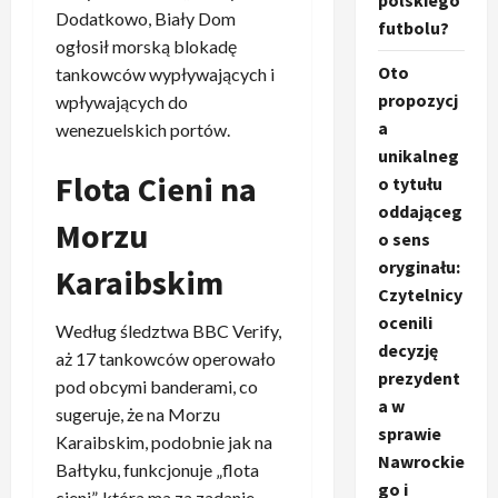
polskiego
Dodatkowo, Biały Dom
futbolu?
ogłosił morską blokadę
Oto
tankowców wypływających i
propozycj
wpływających do
a
wenezuelskich portów.
unikalneg
Flota Cieni na
o tytułu
oddająceg
Morzu
o sens
oryginału:
Karaibskim
Czytelnicy
ocenili
Według śledztwa BBC Verify,
decyzję
aż 17 tankowców operowało
prezydent
pod obcymi banderami, co
a w
sugeruje, że na Morzu
sprawie
Karaibskim, podobnie jak na
Nawrockie
Bałtyku, funkcjonuje „flota
go i
cieni”, która ma za zadanie