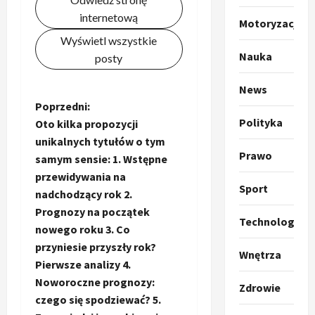
u
internetową
m
2
Motoryzacja
p
Wyświetl wszystkie
o
Sport
Nauka
posty
O
g
t
ł
News
o
a
Z
Poprzedni:
k
s
3
Polityka
Oto kilka propozycji
i
z
o
l
Sport
unikalnych tytułów o tym
a
P
Prawo
k
o
samym sensie: 1. Wstępne
b
r
a
t
przewidywania na
a
p
w
Sport
a
nadchodzący rok 2.
w
r
4
a
Prognozy na początek
i
o
r
Technologia
c
nowego roku 3. Co
e
Polityka
p
c
O
przyniesie przyszły rok?
z
o
i
z
Wnętrza
t
a
z
Pierwsze analizy 4.
e
o
p
y
O
Noworoczne prognozy:
w
Zdrowie
p
o
5
c
r
czego się spodziewać? 5.
r
m
j
m