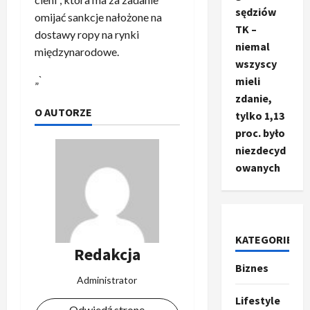
sędziów
omijać sankcje nałożone na
TK –
dostawy ropy na rynki
niemal
międzynarodowe.
wszyscy
„`
mieli
zdanie,
O AUTORZE
tylko 1,13
proc. było
niezdecyd
owanych
KATEGORIE
Redakcja
Biznes
Ze świata
Administrator
T
r
Lifestyle
Odwiedź stronę