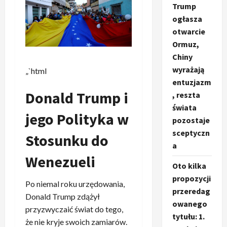
Trump
ogłasza
otwarcie
Ormuz,
Chiny
wyrażają
„`html
entuzjazm
Donald Trump i
, reszta
świata
jego Polityka w
pozostaje
sceptyczn
Stosunku do
a
Wenezueli
Oto kilka
propozycji
Po niemal roku urzędowania,
przeredag
Donald Trump zdążył
owanego
przyzwyczaić świat do tego,
tytułu: 1.
że nie kryje swoich zamiarów.