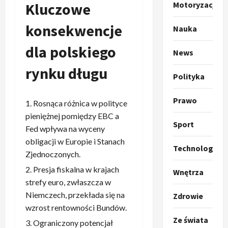
o
Sport
Kluczowe
Motoryzacja
O
g
t
ł
konsekwencje
Nauka
o
a
k
dla polskiego
s
3
News
i
z
rynku długu
l
Sport
a
Polityka
P
k
o
r
a
t
Prawo
a
p
Rosnąca różnica w polityce
w
w
r
4
a
pieniężnej pomiędzy EBC a
Sport
i
o
r
Fed wpływa na wyceny
e
Polityka
p
c
obligacji w Europie i Stanach
O
z
o
Technologia
i
Zjednoczonych.
t
a
z
e
o
p
Presja fiskalna w krajach
y
O
Wnętrza
p
o
5
c
strefy euro, zwłaszcza w
r
r
m
j
m
Niemczech, przekłada się na
Zdrowie
o
Polityka
n
i
u
wzrost rentowności Bundów.
A
p
i
p
z
Ze świata
Ograniczony potencjał
b
o
a
r
,