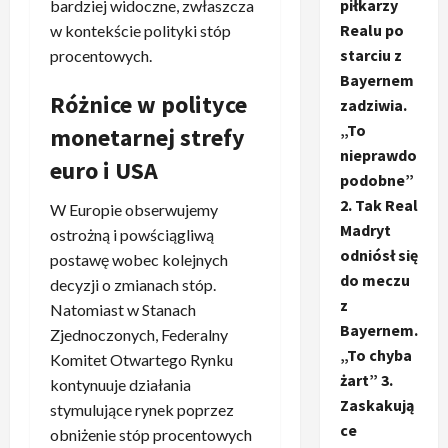
piłkarzy
bardziej widoczne, zwłaszcza
Realu po
w kontekście polityki stóp
starciu z
procentowych.
Bayernem
Różnice w polityce
zadziwia.
„To
monetarnej strefy
nieprawdo
euro i USA
podobne”
2. Tak Real
W Europie obserwujemy
Madryt
ostrożną i powściągliwą
odniósł się
postawę wobec kolejnych
do meczu
decyzji o zmianach stóp.
z
Natomiast w Stanach
Bayernem.
Zjednoczonych, Federalny
„To chyba
Komitet Otwartego Rynku
żart” 3.
kontynuuje działania
Zaskakują
stymulujące rynek poprzez
ce
obniżenie stóp procentowych