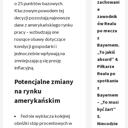
zachowani
o 25 punktów bazowych.
e
Kluczowym powodem tej
zawodnik
decyzji pozostają najnowsze
ów Realu
dane z amerykańskiego rynku
po meczu
pracy – wzbudzają one
z
rosnące obawy dotyczące
Bayernem.
kondycji gospodarki i
„To jakiś
jednocześnie wpływają na
absurd” 4.
zmniejszającą się presję
Piłkarze
inflacyjną.
Realu po
Potencjalne zmiany
spotkaniu
z
na rynku
Bayernem
amerykańskim
– „To musi
być żart”
Fed nie wyklucza kolejnej
5.
obniżki stóp procentowych w
Niecodzie