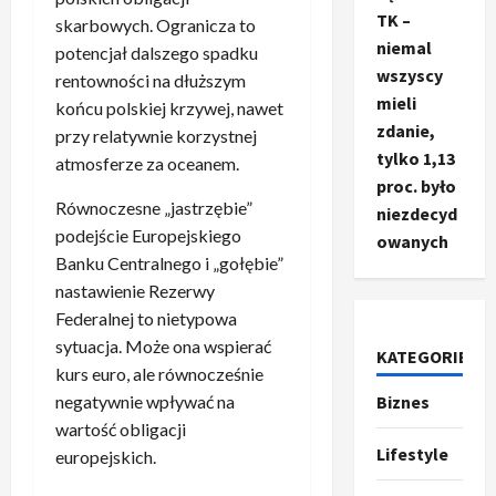
TK –
skarbowych. Ogranicza to
niemal
potencjał dalszego spadku
wszyscy
rentowności na dłuższym
mieli
końcu polskiej krzywej, nawet
zdanie,
przy relatywnie korzystnej
tylko 1,13
atmosferze za oceanem.
proc. było
Równoczesne „jastrzębie”
niezdecyd
podejście Europejskiego
owanych
Banku Centralnego i „gołębie”
nastawienie Rezerwy
Federalnej to nietypowa
sytuacja. Może ona wspierać
KATEGORIE
Ze świata
kurs euro, ale równocześnie
T
negatywnie wpływać na
Biznes
r
wartość obligacji
u
Lifestyle
m
europejskich.
2
p