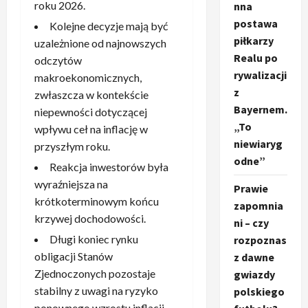
roku 2026.
nna
postawa
Kolejne decyzje mają być
piłkarzy
uzależnione od najnowszych
Realu po
odczytów
rywalizacji
makroekonomicznych,
z
zwłaszcza w kontekście
Bayernem.
niepewności dotyczącej
„To
wpływu ceł na inflację w
niewiaryg
przyszłym roku.
odne”
Reakcja inwestorów była
wyraźniejsza na
Prawie
krótkoterminowym końcu
zapomnia
krzywej dochodowości.
ni – czy
Długi koniec rynku
rozpoznas
obligacji Stanów
z dawne
Zjednoczonych pozostaje
gwiazdy
stabilny z uwagi na ryzyko
polskiego
ponownego wzrostu inflacji.