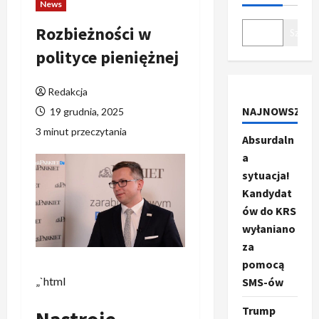
News
Rozbieżności w
Szukaj
polityce pieniężnej
Redakcja
NAJNOWSZE
19 grudnia, 2025
3 minut przeczytania
Absurdaln
a
sytuacja!
Kandydat
ów do KRS
wyłaniano
za
pomocą
„`html
SMS-ów
Trump
Nastroje