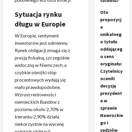
futbolu?
Oto
Sytuacja rynku
propozycj
długu w Europie
a
unikalneg
W Europie, sentyment
o tytułu
inwestorów jest odmienny.
oddająceg
Rynek obligacji zmaga się z
o sens
presją fiskalną, szczególnie
oryginału:
widoczną w Niemczech, a
Czytelnicy
szybkie obniżki stóp
ocenili
procentowych wydają się
decyzję
mało prawdopodobne.
prezydent
Wzrost rentowności
a w
niemieckich Bundów z
sprawie
poziomu około 2,70% w
Nawrockie
kierunku 2,90% działa
go i
niekorzystnie na wycenę
sędziów
polskich obligacji