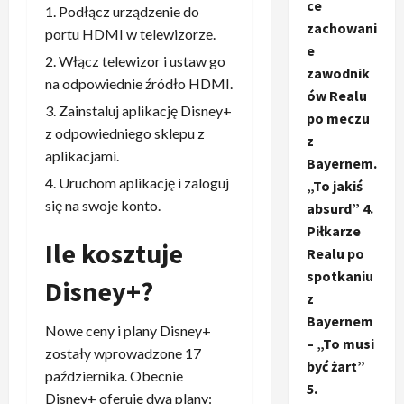
ce
Podłącz urządzenie do
zachowani
portu HDMI w telewizorze.
e
Włącz telewizor i ustaw go
zawodnik
na odpowiednie źródło HDMI.
ów Realu
Zainstaluj aplikację Disney+
po meczu
z odpowiedniego sklepu z
z
aplikacjami.
Bayernem.
Uruchom aplikację i zaloguj
„To jakiś
się na swoje konto.
absurd” 4.
Piłkarze
Ile kosztuje
Realu po
spotkaniu
Disney+?
z
Bayernem
Nowe ceny i plany Disney+
– „To musi
zostały wprowadzone 17
być żart”
października. Obecnie
5.
Disney+ oferuje dwa plany: