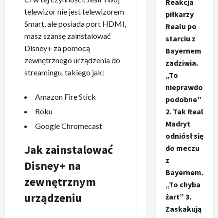
Reakcja
telewizor nie jest telewizorem
piłkarzy
Smart, ale posiada port HDMI,
Realu po
masz szansę zainstalować
starciu z
Disney+ za pomocą
Bayernem
zewnętrznego urządzenia do
zadziwia.
streamingu, takiego jak:
„To
nieprawdo
Amazon Fire Stick
podobne”
2. Tak Real
Roku
Madryt
Google Chromecast
odniósł się
Jak zainstalować
do meczu
z
Disney+ na
Bayernem.
zewnętrznym
„To chyba
urządzeniu
żart” 3.
Zaskakują