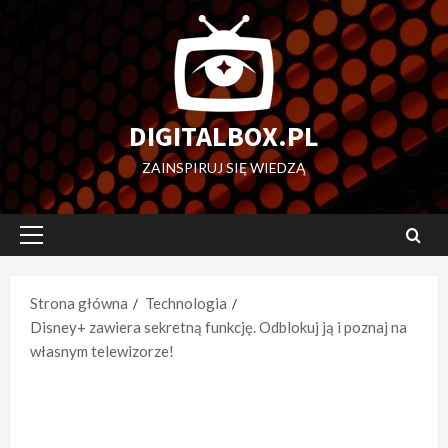
Przejdź
do
treści
DIGITALBOX.PL
ZAINSPIRUJ SIĘ WIEDZĄ
Menu
główne
Strona główna
Technologia
Disney+ zawiera sekretną funkcję. Odblokuj ją i poznaj na
własnym telewizorze!