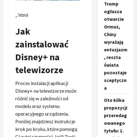
Trump
ogłasza
„`html
otwarcie
Ormuz,
Jak
Chiny
zainstalować
wyrażają
entuzjazm
Disney+ na
, reszta
świata
telewizorze
pozostaje
sceptyczn
Proces instalacji aplikacji
a
Disney+ na telewizorze może
różnić się w zależności od
Oto kilka
modelu oraz systemu
propozycji
operacyjnego urządzenia.
przeredag
Poniżej znajdziesz instrukcje
owanego
krok po kroku, które pomogą
tytułu: 1.
Ci w tej czynności. Jeśli Twój