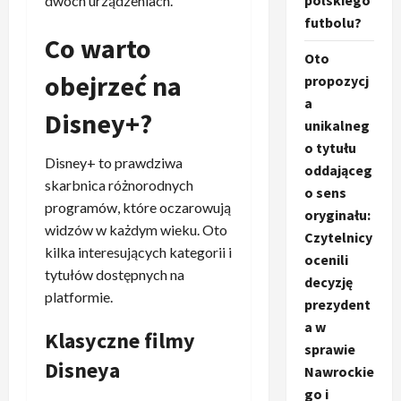
polskiego
dwóch urządzeniach.
futbolu?
Co warto
Oto
obejrzeć na
propozycj
a
Disney+?
unikalneg
o tytułu
Disney+ to prawdziwa
oddająceg
skarbnica różnorodnych
o sens
programów, które oczarowują
oryginału:
widzów w każdym wieku. Oto
Czytelnicy
kilka interesujących kategorii i
ocenili
tytułów dostępnych na
decyzję
platformie.
prezydent
a w
Klasyczne filmy
sprawie
Disneya
Nawrockie
go i