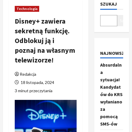
SZUKAJ
Technologia
Disney+ zawiera
Szukaj
sekretną funkcję.
Odblokuj ją i
poznaj na własnym
NAJNOWSZE
telewizorze!
Absurdaln
a
Redakcja
sytuacja!
18 listopada, 2024
Kandydat
3 minut przeczytania
ów do KRS
wyłaniano
za
pomocą
SMS-ów