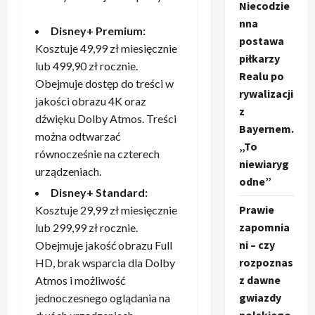
Niecodzie
nna
Disney+ Premium:
postawa
Kosztuje 49,99 zł miesięcznie
piłkarzy
lub 499,90 zł rocznie.
Realu po
Obejmuje dostęp do treści w
rywalizacji
jakości obrazu 4K oraz
z
dźwięku Dolby Atmos. Treści
Bayernem.
można odtwarzać
„To
równocześnie na czterech
niewiaryg
urządzeniach.
odne”
Disney+ Standard:
Prawie
Kosztuje 29,99 zł miesięcznie
zapomnia
lub 299,99 zł rocznie.
ni – czy
Obejmuje jakość obrazu Full
rozpoznas
HD, brak wsparcia dla Dolby
z dawne
Atmos i możliwość
gwiazdy
jednoczesnego oglądania na