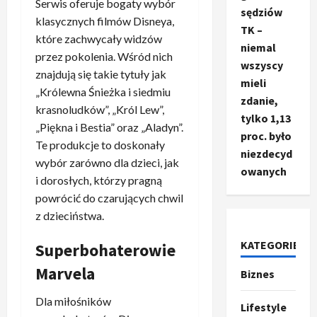
Serwis oferuje bogaty wybór
sędziów
klasycznych filmów Disneya,
TK –
które zachwycały widzów
niemal
przez pokolenia. Wśród nich
wszyscy
znajdują się takie tytuły jak
mieli
„Królewna Śnieżka i siedmiu
zdanie,
krasnoludków”, „Król Lew”,
tylko 1,13
„Piękna i Bestia” oraz „Aladyn”.
proc. było
Te produkcje to doskonały
niezdecyd
wybór zarówno dla dzieci, jak
owanych
i dorosłych, którzy pragną
Ze świata
powrócić do czarujących chwil
T
z dzieciństwa.
r
u
KATEGORIE
Superbohaterowie
m
2
p
Marvela
Biznes
o
Sport
O
g
Dla miłośników
Lifestyle
t
ł