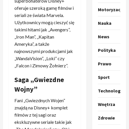
superbohaterów Disney+
o
a
oferuje szeroką gamę filmów i
Motoryzacja
k
s
3
seriali ze świata Marvela.
i
z
Użytkownicy mogą cieszyć się
l
Sport
Nauka
a
P
k
o
takimi hitami jak „Avengers”,
r
a
t
News
„Iron Man”, „Kapitan
a
p
w
Ameryka”, a także
w
r
4
a
Polityka
najnowszymi produkcjami jak
i
o
r
„WandaVision”, „Loki” czy
e
Polityka
p
c
Prawo
„Falcon i Zimowy Żołnierz”.
O
z
o
i
t
a
z
e
Sport
Saga „Gwiezdne
o
p
y
O
p
o
5
c
r
Wojny”
Technologia
r
m
j
m
o
Polityka
n
i
u
Fani „Gwiezdnych Wojen”
A
p
Wnętrza
i
p
z
znajdą na Disney+ komplet
b
o
a
r
,
filmów z tej sagi oraz
s
z
n
z
Zdrowie
C
ekskluzywne seriale takie jak
u
y
1
i
e
h
r