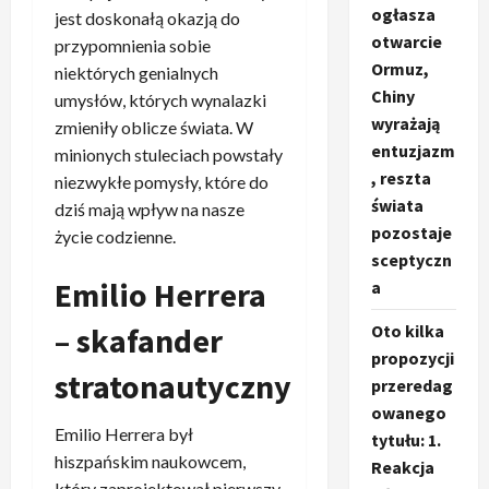
ogłasza
jest doskonałą okazją do
otwarcie
przypomnienia sobie
Ormuz,
niektórych genialnych
Chiny
umysłów, których wynalazki
wyrażają
zmieniły oblicze świata. W
entuzjazm
minionych stuleciach powstały
, reszta
niezwykłe pomysły, które do
świata
dziś mają wpływ na nasze
pozostaje
życie codzienne.
sceptyczn
Emilio Herrera
a
Oto kilka
– skafander
propozycji
stratonautyczny
przeredag
owanego
Emilio Herrera był
tytułu: 1.
hiszpańskim naukowcem,
Reakcja
który zaprojektował pierwszy