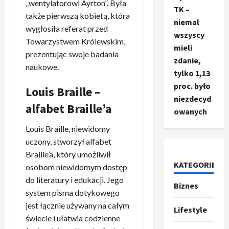
„wentylatorowi Ayrton”. Była
TK –
także pierwszą kobietą, która
niemal
wygłosiła referat przed
wszyscy
Towarzystwem Królewskim,
mieli
prezentując swoje badania
zdanie,
naukowe.
tylko 1,13
proc. było
Louis Braille –
niezdecyd
alfabet Braille’a
owanych
Louis Braille, niewidomy
uczony, stworzył alfabet
Braille’a, który umożliwił
KATEGORIE
Ze świata
osobom niewidomym dostęp
T
do literatury i edukacji. Jego
Biznes
r
system pisma dotykowego
u
jest łącznie używany na całym
Lifestyle
m
2
świecie i ułatwia codzienne
p