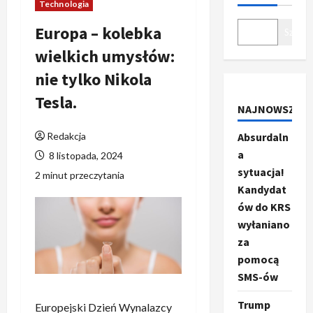
Technologia
Europa – kolebka
Szukaj
wielkich umysłów:
nie tylko Nikola
Tesla.
NAJNOWSZE
Redakcja
Absurdaln
a
8 listopada, 2024
sytuacja!
2 minut przeczytania
Kandydat
ów do KRS
wyłaniano
za
pomocą
SMS-ów
Trump
Europejski Dzień Wynalazcy