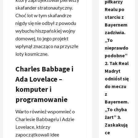
piłkarzy
skafander stratonautyczny.
Realu po
Choć lot w tym skafandrze
starciu z
nigdy się nie odbył z powodu
Bayernem
wybuchu hiszpańskiej wojny
zadziwia.
domowej, to jego projekt
„To
wpłynął znacząco na przyszłe
nieprawdo
loty kosmiczne.
podobne”
2. Tak Real
Charles Babbage i
Madryt
Ada Lovelace –
odniósł się
do meczu
komputer i
z
programowanie
Bayernem.
„To chyba
Warto również wspomnieć o
żart” 3.
Charlesie Babbage’u i Adzie
Zaskakują
Lovelace, którzy
ce
zapoczątkowali idee