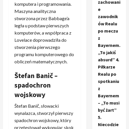
zachowani
komputera i programowania.
e
Maszyna analityczna
zawodnik
stworzona przez Babbage’a
ów Realu
legła u podstaw pierwszych
po meczu
komputerów, a współpraca z
z
Lovelace doprowadziła do
Bayernem.
stworzenia pierwszego
„To jakiś
programu komputerowego do
absurd” 4.
obliczeń matematycznych.
Piłkarze
Realu po
Štefan Banič –
spotkaniu
spadochron
z
wojskowy
Bayernem
– „To musi
Štefan Banič, słowacki
być żart”
wynalazca, stworzył pierwszy
5.
spadochron wojskowy, który
Niecodzie
przetestował wykonując skok