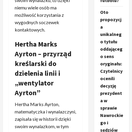
futbolu?
swoim wynalazku, to dzięki
niemu wiele osób ma
Oto
możliwość korzystania z
propozycj
wygodnych soczewek
a
kontaktowych.
unikalneg
o tytułu
Hertha Marks
oddająceg
Ayrton – przyrząd
o sens
kreślarski do
oryginału:
Czytelnicy
dzielenia linii i
ocenili
„wentylator
decyzję
Ayrton”
prezydent
a w
Hertha Marks Ayrton,
sprawie
matematyczka i wynalazczyni,
Nawrockie
zapisała się w historii dzięki
go i
swoim wynalazkom, w tym
sędziów