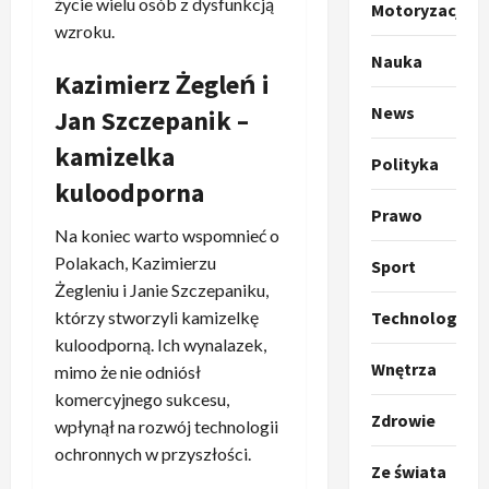
życie wielu osób z dysfunkcją
o
Sport
Motoryzacja
O
g
wzroku.
t
ł
Nauka
o
Kazimierz Żegleń i
a
k
s
3
News
Jan Szczepanik –
i
z
l
Sport
kamizelka
a
Polityka
P
k
o
kuloodporna
r
a
t
Prawo
a
p
w
Na koniec warto wspomnieć o
w
r
4
a
Polakach, Kazimierzu
Sport
i
o
r
Żegleniu i Janie Szczepaniku,
e
Polityka
p
c
O
z
o
Technologia
którzy stworzyli kamizelkę
i
t
a
z
e
kuloodporną. Ich wynalazek,
o
p
y
O
Wnętrza
mimo że nie odniósł
p
o
5
c
r
komercyjnego sukcesu,
r
m
j
m
Zdrowie
wpłynął na rozwój technologii
o
Polityka
n
i
u
ochronnych w przyszłości.
A
p
i
p
z
Ze świata
b
o
a
r
,