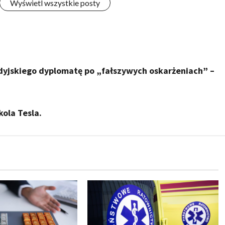
Wyświetl wszystkie posty
yjskiego dyplomatę po „fałszywych oskarżeniach” –
kola Tesla.