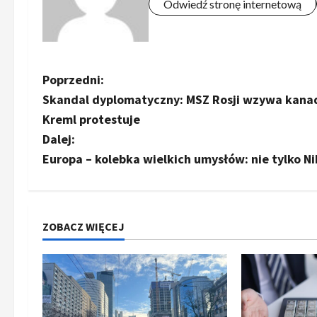
Odwiedź stronę internetową
Z
Poprzedni:
Skandal dyplomatyczny: MSZ Rosji wzywa kanad
o
Kreml protestuje
b
Dalej:
Europa – kolebka wielkich umysłów: nie tylko Ni
a
c
z
ZOBACZ WIĘCEJ
w
p