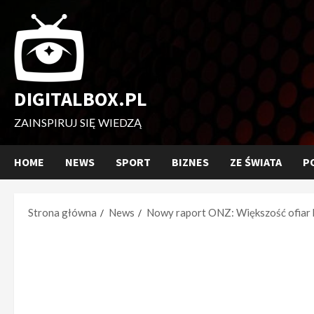
Przejdź
do
treści
DIGITALBOX.PL
ZAINSPIRUJ SIĘ WIEDZĄ
HOME
NEWS
SPORT
BIZNES
ZE ŚWIATA
P
Strona główna
News
Nowy raport ONZ: Większość ofiar kon