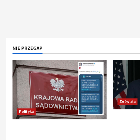
NIE PRZEGAP
Ze świata
Polityka
Trump ogł
Chiny wyra
Absurdalna sytuacja! Kandydatów
świata poz
do KRS wyłaniano za pomocą SMS-