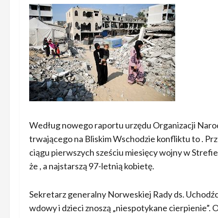
Według nowego raportu urzędu Organizacji Narod
trwającego na Bliskim Wschodzie konfliktu to . P
ciągu pierwszych sześciu miesięcy wojny w Strefie 
że , a najstarszą 97-letnią kobietę.
Sekretarz generalny Norweskiej Rady ds. Uchodźców
wdowy i dzieci znoszą „niespotykane cierpienie”.