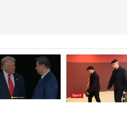
Sport
asza otwarcie Ormuz,
Oto kilka propozycji
żają entuzjazm, reszta
przeredagowanego tytułu:
ostaje sceptyczna
Reakcja piłkarzy Realu po 