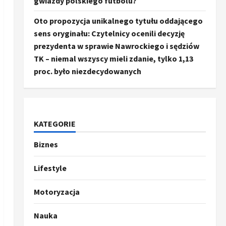
gwiazdy polskiego futbolu?
Oto propozycja unikalnego tytułu oddającego
sens oryginału: Czytelnicy ocenili decyzję
prezydenta w sprawie Nawrockiego i sędziów
TK – niemal wszyscy mieli zdanie, tylko 1,13
proc. było niezdecydowanych
KATEGORIE
Biznes
Ze świata
Trump ogłasza otwarcie
Ormuz, Chiny wyrażają
Lifestyle
entuzjazm, reszta świata
pozostaje sceptyczna
2
Motoryzacja
16 kwietnia, 2026
Sport
Nauka
Oto kilka propozycji