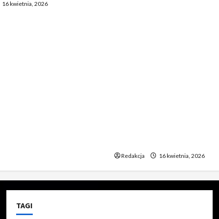
16 kwietnia, 2026
Bayernem zadziwia. „To
nieprawdopodobne” 2. Ta
Madryt odniósł się do mec
Bayernem. „To chyba żart”
Zaskakujące zachowanie
zawodników Realu po mec
Bayernem. „To jakiś absur
Piłkarze Realu po spotkan
Bayernem – „To musi być ż
Niecodzienna postawa pił
Realu po rywalizacji z Ba
niewiarygodne”
Redakcja
16 kwietnia, 2026
TAGI