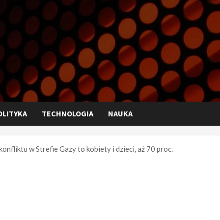
OLITYKA
TECHNOLOGIA
NAUKA
fliktu w Strefie Gazy to kobiety i dzieci, aż 70 proc.