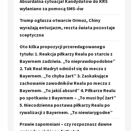
Absurdalna sytuacja! Kandydatów do KRS
wyłaniano za pomocą SMS-ów
Trump ogłasza otwarcie Ormuz, Chiny
wyrażają entuzjazm, reszta świata pozostaje
sceptyczna
Oto kilka propozycji przeredagowanego
tytułu: 1. Reakcja piłkarzy Realu po starciu z
Bayernem zadziwia. „To nieprawdopodobne”
2. Tak Real Madryt odniósł się do meczu z
Bayernem. „To chyba żart” 3. Zaskakujące
zachowanie zawodników Realu po meczu z
Bayernem. „To jakiś absurd” 4. Piłkarze Realu
po spotkaniu z Bayernem – „To musi być żart”
5. Niecodzienna postawa piłkarzy Realu po
rywalizacji z Bayernem. „To niewiarygodne”
Prawie zapomniani – czy rozpoznasz dawne