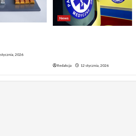
News
o biją rekordy —
Dramatyczne wydarzenia na
wy wzrost pcha
weselu w Tarnobrzegu – 56-
 górę
latek stracił życie podczas
stycznia, 2026
uroczystości
Redakcja
12 stycznia, 2026