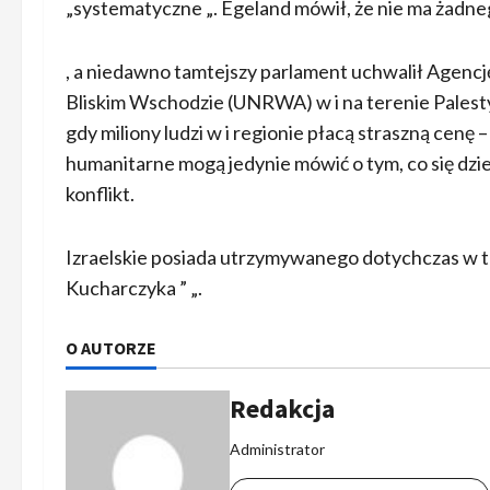
„systematyczne „. Egeland mówił, że nie ma żadneg
, a niedawno tamtejszy parlament uchwalił Agen
Bliskim Wschodzie (UNRWA) w i na terenie Palestyny
gdy miliony ludzi w i regionie płacą straszną cenę 
humanitarne mogą jedynie mówić o tym, co się dzie
konflikt.
Izraelskie posiada utrzymywanego dotychczas w t
Kucharczyka ” „.
O AUTORZE
Redakcja
Administrator