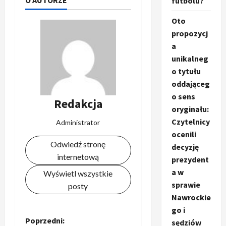
futbolu?
Oto
propozycj
a
unikalneg
o tytułu
oddająceg
o sens
Redakcja
oryginału:
Czytelnicy
Administrator
ocenili
Odwiedź stronę
decyzję
internetową
prezydent
a w
Wyświetl wszystkie
sprawie
posty
Nawrockie
go i
Z
Poprzedni:
sędziów