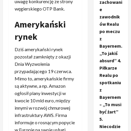
uwagę konkurencję ze strony
zachowani
węgierskiego OTP Bank.
e
zawodnik
Amerykański
ów Realu
po meczu
rynek
z
Bayernem.
Dziś amerykański rynek
„To jakiś
pozostał zamknięty z okazji
absurd” 4.
Dnia Wyzwolenia
Piłkarze
przypadającego 19 czerwca.
Realu po
Mimo to, amerykańskie firmy
spotkaniu
są aktywne, a np. Amazon
z
ogłosił plany inwestycji w
Bayernem
kwocie 10 mld euro, między
– „To musi
innymi w rozwój chmurowej
być żart”
infrastruktury AWS. Firma
5.
informuje o rosnącym popycie
Niecodzie
w Europie na swoje usługi,