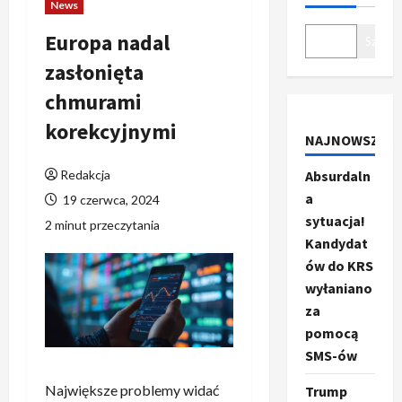
News
Europa nadal
Szukaj
zasłonięta
chmurami
korekcyjnymi
NAJNOWSZE
Redakcja
Absurdaln
a
19 czerwca, 2024
sytuacja!
2 minut przeczytania
Kandydat
ów do KRS
wyłaniano
za
pomocą
SMS-ów
Największe problemy widać
Trump