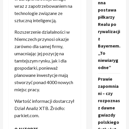
nna
wraz z zapotrzebowaniem na
postawa
technologie związane ze
piłkarzy
sztuczną inteligencją.
Realu po
rywalizacji
Rozszerzenie działalności w
z
Niemczech przynosi okazje
Bayernem.
zarówno dla samej firmy,
„To
umacniając jej pozycję na
niewiaryg
tamtejszym rynku, jak i dla
odne”
gospodarki, ponieważ
planowane inwestycje mają
Prawie
stworzyć ponad 4000 nowych
zapomnia
miejsc pracy.
ni – czy
rozpoznas
Wartość informacji dostarczył
z dawne
Dział Analiz XTB. Źródło:
gwiazdy
parkiet.com.
polskiego
O AUTORZE