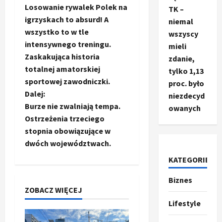
Losowanie rywalek Polek na
TK –
o
igrzyskach to absurd! A
niemal
wszystko to w tle
wszyscy
b
intensywnego treningu.
mieli
a
Zaskakująca historia
zdanie,
totalnej amatorskiej
tylko 1,13
c
sportowej zawodniczki.
proc. było
Dalej:
niezdecyd
z
Burze nie zwalniają tempa.
owanych
Ostrzeżenia trzeciego
w
stopnia obowiązujące w
p
dwóch województwach.
KATEGORIE
i
Biznes
Ze świata
s
ZOBACZ WIĘCEJ
T
r
y
Lifestyle
u