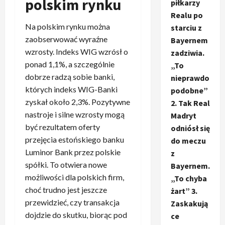
polskim rynku
piłkarzy
Realu po
Na polskim rynku można
starciu z
zaobserwować wyraźne
Bayernem
wzrosty. Indeks WIG wzrósł o
zadziwia.
ponad 1,1%, a szczególnie
„To
dobrze radzą sobie banki,
nieprawdo
których indeks WIG-Banki
podobne”
zyskał około 2,3%. Pozytywne
2. Tak Real
nastroje i silne wzrosty mogą
Madryt
być rezultatem oferty
odniósł się
przejęcia estońskiego banku
do meczu
Luminor Bank przez polskie
z
spółki. To otwiera nowe
Bayernem.
możliwości dla polskich firm,
„To chyba
choć trudno jest jeszcze
żart” 3.
przewidzieć, czy transakcja
Zaskakują
dojdzie do skutku, biorąc pod
ce