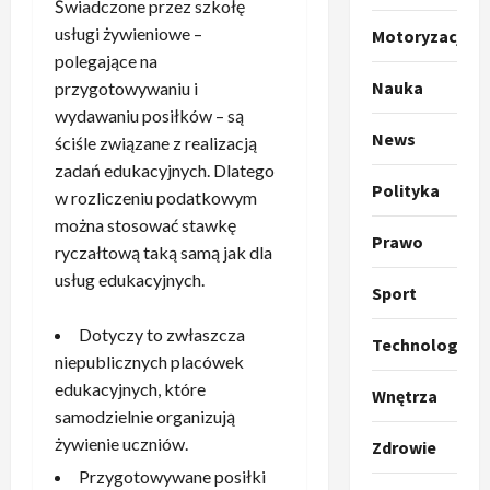
Świadczone przez szkołę
o
Sport
usługi żywieniowe –
Motoryzacja
O
g
polegające na
t
ł
Nauka
przygotowywaniu i
o
a
wydawaniu posiłków – są
k
s
3
News
i
ściśle związane z realizacją
z
l
Sport
a
zadań edukacyjnych. Dlatego
P
k
Polityka
o
w rozliczeniu podatkowym
r
a
t
można stosować stawkę
a
p
w
Prawo
ryczałtową taką samą jak dla
w
r
4
a
usług edukacyjnych.
i
o
r
Sport
e
Polityka
p
c
O
z
o
Dotyczy to zwłaszcza
i
Technologia
t
a
z
e
niepublicznych placówek
o
p
y
O
edukacyjnych, które
Wnętrza
p
o
5
c
r
samodzielnie organizują
r
m
j
m
żywienie uczniów.
Zdrowie
o
Polityka
n
i
u
A
p
i
Przygotowywane posiłki
p
z