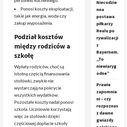
personelu kuchennego.
Niecodzie
Ponosi koszty eksploatacji,
nna
takie jak energia, woda czy
postawa
zakup wyposażenia.
piłkarzy
Realu po
Podział kosztów
rywalizacji
między rodziców a
z
Bayernem.
szkołę
„To
niewiaryg
Wpłaty rodziców, choć są
odne”
istotną częścią finansowania
stołówki, zwykle nie
Prawie
wystarczają na pokrycie
zapomnia
wszystkich wydatków.
ni – czy
Pozostałe koszty nadal ponosi
rozpoznas
szkoła. Uczniowie korzystają
z dawne
więc ze stołówki dzięki
gwiazdy
częściowej dopłacie szkoły