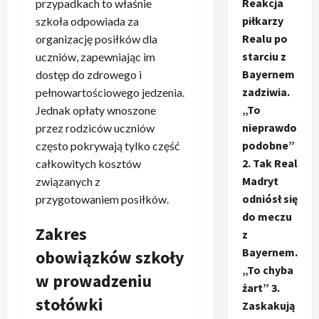
Reakcja
przypadkach to właśnie
piłkarzy
szkoła odpowiada za
Realu po
organizację posiłków dla
starciu z
uczniów, zapewniając im
Bayernem
dostęp do zdrowego i
zadziwia.
pełnowartościowego jedzenia.
„To
Jednak opłaty wnoszone
nieprawdo
przez rodziców uczniów
podobne”
często pokrywają tylko część
2. Tak Real
całkowitych kosztów
Madryt
związanych z
odniósł się
przygotowaniem posiłków.
do meczu
Zakres
z
Bayernem.
obowiązków szkoły
„To chyba
w prowadzeniu
żart” 3.
stołówki
Zaskakują