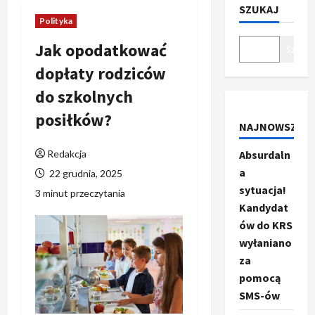
SZUKAJ
Polityka
Jak opodatkować
Szukaj
dopłaty rodziców
do szkolnych
posiłków?
NAJNOWSZE
Redakcja
Absurdaln
a
22 grudnia, 2025
sytuacja!
3 minut przeczytania
Kandydat
ów do KRS
wyłaniano
za
pomocą
SMS-ów