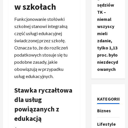
w szkołach
sędziów
TK –
Funkcjonowanie stołówki
niemal
szkolnej stanowi integralną
wszyscy
część usługi edukacyjnej
mieli
świadczonej przez szkołę.
zdanie,
Oznacza to, że do rozliczeń
tylko 1,13
podatkowych stosuje się tu
proc. było
podobne zasady, jakie
niezdecyd
obowiązują w przypadku
owanych
usług edukacyjnych.
Stawka ryczałtowa
Ze świata
dla usług
KATEGORIE
T
powiązanych z
r
Biznes
u
edukacją
m
2
Lifestyle
p