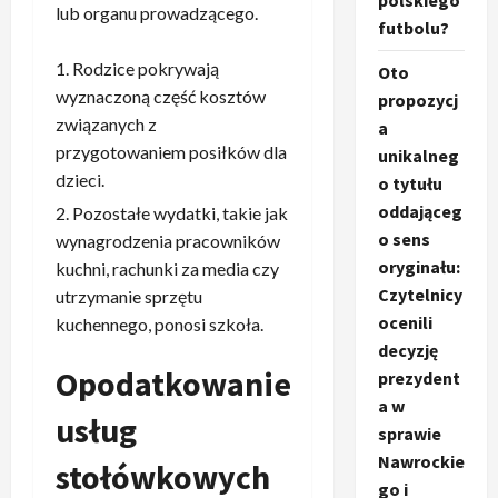
polskiego
lub organu prowadzącego.
futbolu?
Rodzice pokrywają
Oto
wyznaczoną część kosztów
propozycj
związanych z
a
przygotowaniem posiłków dla
unikalneg
dzieci.
o tytułu
oddająceg
Pozostałe wydatki, takie jak
o sens
wynagrodzenia pracowników
oryginału:
kuchni, rachunki za media czy
Czytelnicy
utrzymanie sprzętu
ocenili
kuchennego, ponosi szkoła.
decyzję
Opodatkowanie
prezydent
a w
usług
sprawie
Nawrockie
stołówkowych
go i