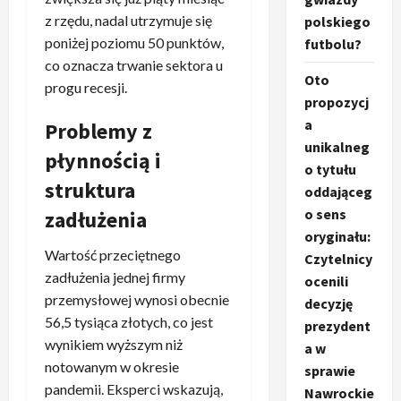
z rzędu, nadal utrzymuje się
polskiego
poniżej poziomu 50 punktów,
futbolu?
co oznacza trwanie sektora u
Oto
progu recesji.
propozycj
a
Problemy z
unikalneg
płynnością i
o tytułu
struktura
oddająceg
o sens
zadłużenia
oryginału:
Wartość przeciętnego
Czytelnicy
zadłużenia jednej firmy
ocenili
przemysłowej wynosi obecnie
decyzję
56,5 tysiąca złotych, co jest
prezydent
wynikiem wyższym niż
a w
notowanym w okresie
sprawie
pandemii. Eksperci wskazują,
Nawrockie