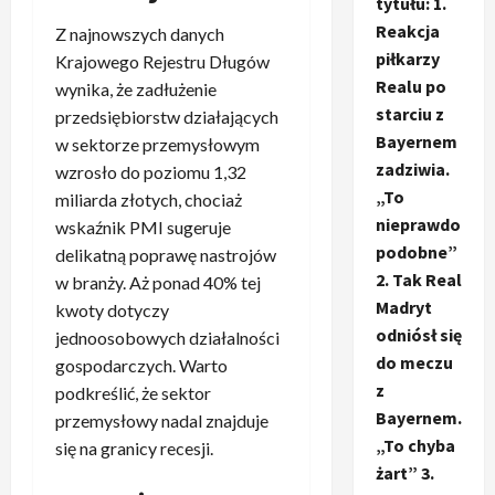
tytułu: 1.
Reakcja
Z najnowszych danych
piłkarzy
Krajowego Rejestru Długów
Realu po
wynika, że zadłużenie
starciu z
przedsiębiorstw działających
Bayernem
w sektorze przemysłowym
zadziwia.
wzrosło do poziomu 1,32
„To
miliarda złotych, chociaż
nieprawdo
wskaźnik PMI sugeruje
podobne”
delikatną poprawę nastrojów
2. Tak Real
w branży. Aż ponad 40% tej
Madryt
kwoty dotyczy
odniósł się
jednoosobowych działalności
do meczu
gospodarczych. Warto
z
podkreślić, że sektor
Bayernem.
przemysłowy nadal znajduje
„To chyba
się na granicy recesji.
żart” 3.