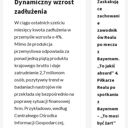
Dynamiczny wzrost
Zaskakują
ce
zadłużenia
zachowani
W ciągu ostatnich sześciu
e
miesięcy kwota zadłużenia w
zawodnik
przemyśle wzrosła o 4%.
ów Realu
Mimo że produkcja
po meczu
przemysłowa odpowiada za
z
ponad jedną piątą produktu
Bayernem.
krajowego brutto i daje
„To jakiś
zatrudnienie 2,7 milionom
absurd” 4.
osób, pozytywny trend w
Piłkarze
badaniach nastrojów nie
Realu po
przekłada się bezpośrednio na
spotkaniu
poprawę sytuacji finansowej
z
firm. Przykładowo, według
Bayernem
Centralnego Ośrodka
– „To musi
Informacji Gospodarczej,
być żart”