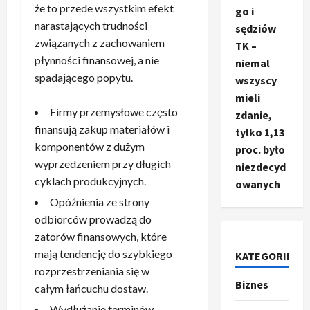
że to przede wszystkim efekt
go i
narastających trudności
sędziów
związanych z zachowaniem
TK –
płynności finansowej, a nie
niemal
spadającego popytu.
wszyscy
mieli
Firmy przemysłowe często
zdanie,
finansują zakup materiałów i
tylko 1,13
komponentów z dużym
proc. było
wyprzedzeniem przy długich
niezdecyd
cyklach produkcyjnych.
owanych
Opóźnienia ze strony
Ze świata
T
odbiorców prowadzą do
r
zatorów finansowych, które
u
mają tendencję do szybkiego
KATEGORIE
m
2
rozprzestrzeniania się w
p
Biznes
całym łańcuchu dostaw.
o
Sport
O
g
Wydłużanie terminów