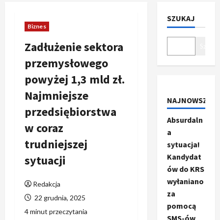
SZUKAJ
Biznes
Zadłużenie sektora
Szukaj
przemysłowego
powyżej 1,3 mld zł.
Najmniejsze
NAJNOWSZE
przedsiębiorstwa
Absurdaln
w coraz
a
trudniejszej
sytuacja!
Kandydat
sytuacji
ów do KRS
wyłaniano
Redakcja
za
22 grudnia, 2025
pomocą
4 minut przeczytania
SMS-ów