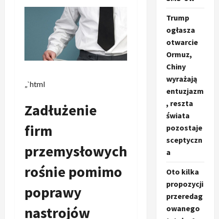
Trump
ogłasza
otwarcie
Ormuz,
Chiny
wyrażają
„`html
entuzjazm
, reszta
Zadłużenie
świata
firm
pozostaje
sceptyczn
przemysłowych
a
rośnie pomimo
Oto kilka
propozycji
poprawy
przeredag
nastrojów
owanego