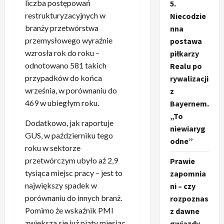
liczba postępowań
5.
restrukturyzacyjnych w
Niecodzie
branży przetwórstwa
nna
przemysłowego wyraźnie
postawa
wzrosła rok do roku –
piłkarzy
odnotowano 581 takich
Realu po
przypadków do końca
rywalizacji
września, w porównaniu do
z
469 w ubiegłym roku.
Bayernem.
„To
Dodatkowo, jak raportuje
niewiaryg
GUS, w październiku tego
odne”
roku w sektorze
przetwórczym ubyło aż 2,9
Prawie
tysiąca miejsc pracy – jest to
zapomnia
największy spadek w
ni – czy
porównaniu do innych branż.
rozpoznas
Pomimo że wskaźnik PMI
z dawne
zwiększa się już piąty miesiąc
gwiazdy