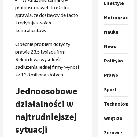
Lifestyle
t
ł
płatności nawet do 60 dni
o
a
sprawia, że dostawcy de facto
Motoryzacja
k
s
3
kredytują swoich
i
z
kontrahentów.
Nauka
l
Sport
a
P
k
o
Obecnie problem dotyczy
r
a
News
t
prawie 23,5 tysiąca firm.
a
p
w
w
r
Rekordowa wysokość
4
a
Polityka
i
o
r
zadłużenia jednej firmy wynosi
e
Polityka
p
c
aż 13,8 miliona złotych.
Prawo
O
z
o
i
t
a
z
e
Jednoosobowe
Sport
o
p
y
O
p
o
5
c
r
działalności w
Technologia
r
m
j
m
o
Polityka
n
i
u
najtrudniejszej
A
Wnętrza
p
i
p
z
b
o
a
r
sytuacji
,
s
z
Zdrowie
n
z
C