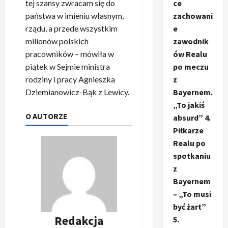
tej szansy zwracam się do
ce
państwa w imieniu własnym,
zachowani
rządu, a przede wszystkim
e
milionów polskich
zawodnik
pracowników – mówiła w
ów Realu
piątek w Sejmie ministra
po meczu
rodziny i pracy Agnieszka
z
Dziemianowicz-Bąk z Lewicy.
Bayernem.
„To jakiś
O AUTORZE
absurd” 4.
Piłkarze
Realu po
spotkaniu
z
Bayernem
– „To musi
być żart”
Redakcja
5.