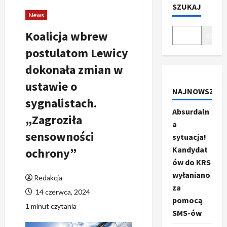
SZUKAJ
News
Koalicja wbrew
Szukaj
postulatom Lewicy
dokonała zmian w
ustawie o
NAJNOWSZE
sygnalistach.
Absurdaln
„Zagroziła
a
sensowności
sytuacja!
Kandydat
ochrony”
ów do KRS
wyłaniano
Redakcja
za
14 czerwca, 2024
pomocą
1 minut czytania
SMS-ów