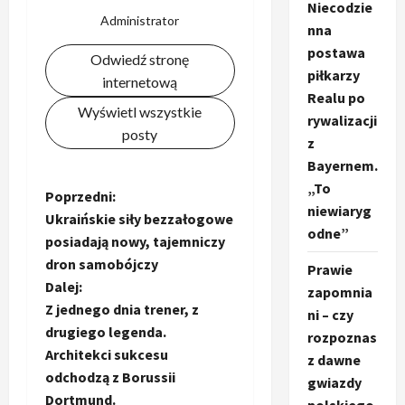
Niecodzie
Administrator
nna
postawa
Odwiedź stronę
piłkarzy
internetową
Realu po
Wyświetl wszystkie
rywalizacji
posty
z
Bayernem.
„To
Z
Poprzedni:
niewiaryg
Ukraińskie siły bezzałogowe
o
odne”
posiadają nowy, tajemniczy
dron samobójczy
Prawie
b
Dalej:
zapomnia
a
Z jednego dnia trener, z
ni – czy
drugiego legenda.
rozpoznas
c
Architekci sukcesu
z dawne
odchodzą z Borussii
gwiazdy
z
Dortmund.