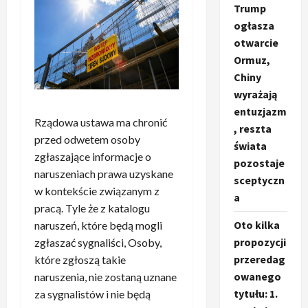
Trump
ogłasza
otwarcie
Ormuz,
Chiny
wyrażają
entuzjazm
Rządowa ustawa ma chronić
, reszta
przed odwetem osoby
świata
zgłaszające informacje o
pozostaje
naruszeniach prawa uzyskane
sceptyczn
w kontekście związanym z
a
pracą. Tyle że z katalogu
Oto kilka
naruszeń, które będą mogli
propozycji
zgłaszać sygnaliści, Osoby,
przeredag
które zgłoszą takie
owanego
naruszenia, nie zostaną uznane
tytułu: 1.
za sygnalistów i nie będą