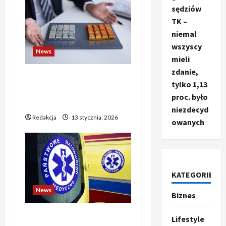
sędziów
TK –
niemal
wszyscy
News
mieli
zdanie,
Złoto i srebro biją rekordy
tylko 1,13
— poniedziałkowy wzrost
proc. było
pcha notowania w górę
niezdecyd
Redakcja
13 stycznia, 2026
owanych
KATEGORIE
News
Biznes
Ze świata
T
Dramatyczne wydarzenia
r
Lifestyle