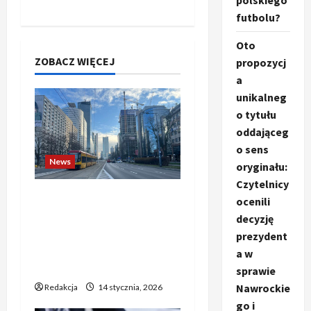
polskiego
w
futbolu?
p
Oto
ZOBACZ WIĘCEJ
propozycj
i
a
unikalneg
s
o tytułu
y
oddająceg
o sens
News
oryginału:
Czytelnicy
Banki budzą się do gry.
ocenili
Czy przedsiębiorstwa
decyzję
mogą już liczyć na
prezydent
wsparcie dla swoich
a w
ambitnych planów?
sprawie
Nawrockie
Redakcja
14 stycznia, 2026
go i