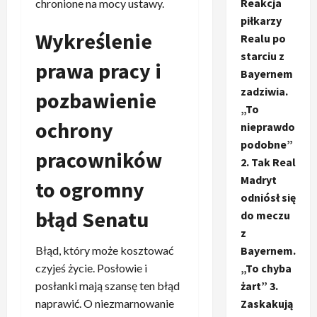
Reakcja
chronione na mocy ustawy.
piłkarzy
Wykreślenie
Realu po
starciu z
prawa pracy i
Bayernem
zadziwia.
pozbawienie
„To
ochrony
nieprawdo
podobne”
pracowników
2. Tak Real
Madryt
to ogromny
odniósł się
błąd Senatu
do meczu
z
Błąd, który może kosztować
Bayernem.
czyjeś życie. Posłowie i
„To chyba
posłanki mają szansę ten błąd
żart” 3.
naprawić. O niezmarnowanie
Zaskakują