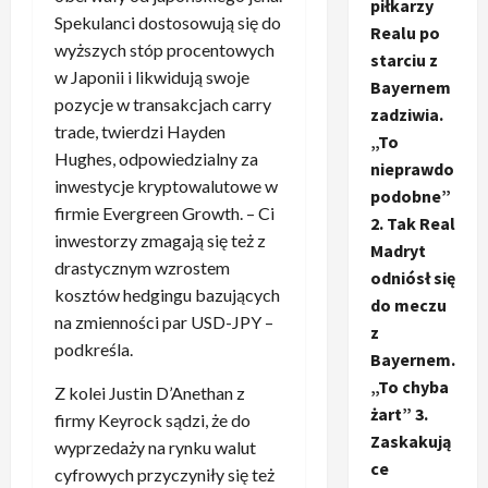
piłkarzy
Spekulanci dostosowują się do
Realu po
wyższych stóp procentowych
starciu z
w Japonii i likwidują swoje
Bayernem
pozycje w transakcjach carry
zadziwia.
trade, twierdzi Hayden
„To
Hughes, odpowiedzialny za
nieprawdo
inwestycje kryptowalutowe w
podobne”
firmie Evergreen Growth. – Ci
2. Tak Real
inwestorzy zmagają się też z
Madryt
drastycznym wzrostem
odniósł się
kosztów hedgingu bazujących
do meczu
na zmienności par USD-JPY –
z
podkreśla.
Bayernem.
„To chyba
Z kolei Justin D’Anethan z
żart” 3.
firmy Keyrock sądzi, że do
Zaskakują
wyprzedaży na rynku walut
ce
cyfrowych przyczyniły się też