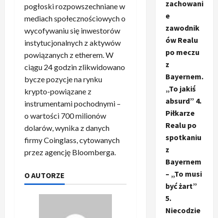
zachowani
pogłoski rozpowszechniane w
e
mediach społecznościowych o
zawodnik
wycofywaniu się inwestorów
ów Realu
instytucjonalnych z aktywów
po meczu
powiązanych z etherem. W
z
ciągu 24 godzin zlikwidowano
Bayernem.
bycze pozycje na rynku
„To jakiś
krypto-powiązane z
absurd” 4.
instrumentami pochodnymi –
Piłkarze
o wartości 700 milionów
Realu po
dolarów, wynika z danych
spotkaniu
firmy Coinglass, cytowanych
z
przez agencję Bloomberga.
Bayernem
– „To musi
O AUTORZE
być żart”
5.
Niecodzie