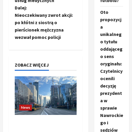
usług medycznych
futbolu?
a
Dalej:
Oto
Nieoczekiwany zwrot akcji:
propozycj
c
po kłótni z siostrą o
a
pierścionek mężczyzna
z
unikalneg
wezwał pomoc policji
o tytułu
w
oddająceg
o sens
p
oryginału:
ZOBACZ WIĘCEJ
i
Czytelnicy
ocenili
s
decyzję
prezydent
y
a w
sprawie
News
Nawrockie
Banki budzą się do gry.
go i
Czy przedsiębiorstwa
sędziów