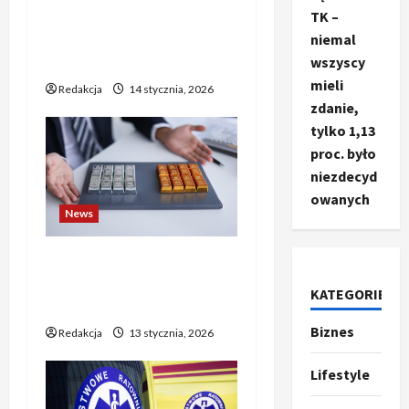
mogą już liczyć na
TK –
wsparcie dla swoich
niemal
ambitnych planów?
wszyscy
mieli
Redakcja
14 stycznia, 2026
zdanie,
tylko 1,13
proc. było
niezdecyd
owanych
News
Złoto i srebro biją rekordy
— poniedziałkowy wzrost
KATEGORIE
pcha notowania w górę
Biznes
Ze świata
Redakcja
13 stycznia, 2026
T
r
Lifestyle
u