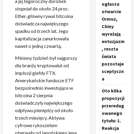
a jej tegoroczny dorobek
ogłasza
stopniał do około 24 proc.
otwarcie
Ether, główny rywal bitcoina
Ormuz,
doświadcza największego
Chiny
spadku od trzech lat. Jego
wyrażają
kapitalizacja zanurkowała
entuzjazm
nawet o jedną czwartą.
, reszta
świata
Miniony tydzień był najgorszy
pozostaje
dla branży kryptowalut od
sceptyczn
implozji giełdy FTX.
a
Amerykańskie fundusze ETF
bezpośrednio inwestujące w
Oto kilka
bitcoina 2 sierpnia
propozycji
doświadczyły największego
przeredag
odpływu pieniędzy od około
owanego
trzech miesięcy. Aktywa
tytułu: 1.
cyfrowe rykoszetem
Reakcja
oberwały od japońskiego jena.