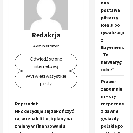
nna
postawa
piłkarzy
Realu po
rywalizacji
Redakcja
z
Administrator
Bayernem.
„To
Odwiedź stronę
niewiaryg
internetową
odne”
Wyświetl wszystkie
Prawie
posty
zapomnia
ni – czy
Z
Poprzedni:
rozpoznas
NFZ decyduje się zakończyć
z dawne
o
raj w rehabilitacji: plany na
gwiazdy
zmiany w finansowaniu
polskiego
b