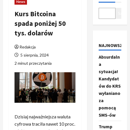
News
Kurs Bitcoina
Szukaj
spada poniżej 50
tys. dolarów
NAJNOWSZE
Redakcja
5 sierpnia, 2024
Absurdaln
2 minut przeczytania
a
sytuacja!
Kandydat
ów do KRS
wyłaniano
za
pomocą
SMS-ów
Dzisiaj najważniejsza waluta
cyfrowa traciła nawet 10 proc.
Trump