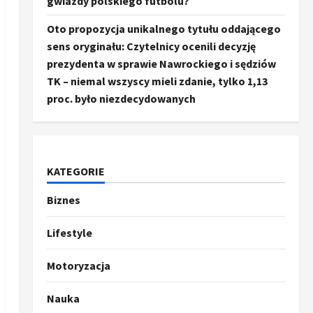
gwiazdy polskiego futbolu?
Oto propozycja unikalnego tytułu oddającego
sens oryginału: Czytelnicy ocenili decyzję
prezydenta w sprawie Nawrockiego i sędziów
TK – niemal wszyscy mieli zdanie, tylko 1,13
proc. było niezdecydowanych
KATEGORIE
Biznes
Ze świata
Trump ogłasza otwarcie
Ormuz, Chiny wyrażają
Lifestyle
entuzjazm, reszta świata
pozostaje sceptyczna
2
Motoryzacja
16 kwietnia, 2026
Sport
Nauka
Oto kilka propozycji