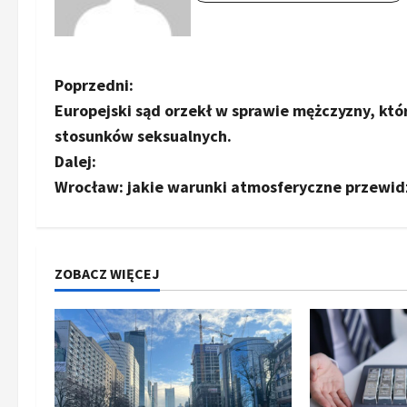
Z
Poprzedni:
Europejski sąd orzekł w sprawie mężczyzny, kt
o
stosunków seksualnych.
b
Dalej:
Wrocław: jakie warunki atmosferyczne przewidz
a
c
z
ZOBACZ WIĘCEJ
w
p
i