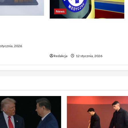
News
o biją rekordy —
Dramatyczne wydarzenia na
wy wzrost pcha
weselu w Tarnobrzegu – 56-
 górę
latek stracił życie podczas
stycznia, 2026
uroczystości
Redakcja
12 stycznia, 2026