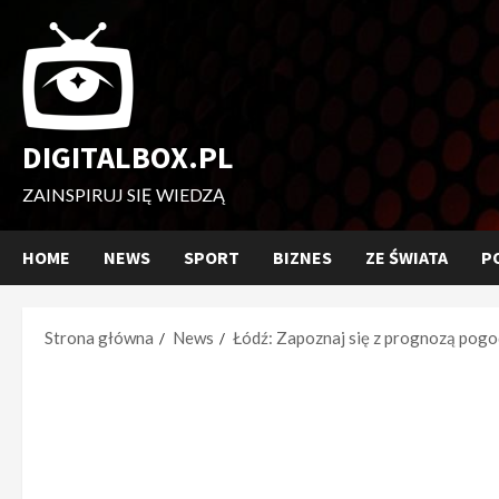
Przejdź
do
treści
DIGITALBOX.PL
ZAINSPIRUJ SIĘ WIEDZĄ
HOME
NEWS
SPORT
BIZNES
ZE ŚWIATA
P
Strona główna
News
Łódź: Zapoznaj się z prognozą pogo