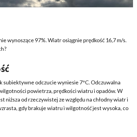
nie wynoszące 97%. Wiatr osiągnie prędkość 16,7 m/s.
ch?
ość
ak subiektywne odczucie wyniesie 7°C. Odczuwalna
wilgotności powietrza, prędkości wiatru i opadów. W
 niższa od rzeczywistej ze względu na chłodny wiatr i
wzrasta, gdy brakuje wiatru i wilgotność jest wysoka, co