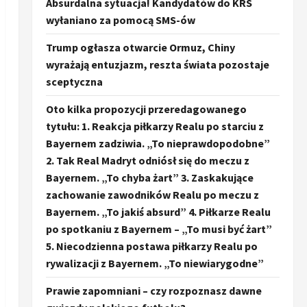
Absurdalna sytuacja! Kandydatów do KRS
wyłaniano za pomocą SMS-ów
Trump ogłasza otwarcie Ormuz, Chiny
wyrażają entuzjazm, reszta świata pozostaje
sceptyczna
Oto kilka propozycji przeredagowanego
tytułu: 1. Reakcja piłkarzy Realu po starciu z
Bayernem zadziwia. „To nieprawdopodobne”
2. Tak Real Madryt odniósł się do meczu z
Bayernem. „To chyba żart” 3. Zaskakujące
zachowanie zawodników Realu po meczu z
Bayernem. „To jakiś absurd” 4. Piłkarze Realu
po spotkaniu z Bayernem – „To musi być żart”
5. Niecodzienna postawa piłkarzy Realu po
rywalizacji z Bayernem. „To niewiarygodne”
Prawie zapomniani – czy rozpoznasz dawne