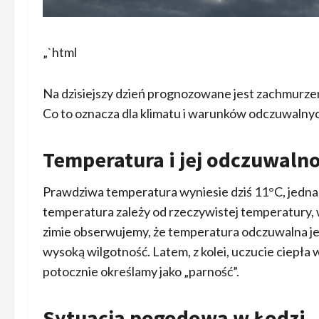
„`html
Na dzisiejszy dzień prognozowane jest zachmurze
Co to oznacza dla klimatu i warunków odczuwalny
Temperatura i jej odczuwaln
Prawdziwa temperatura wyniesie dziś 11°C, jedn
temperatura zależy od rzeczywistej temperatury, 
zimie obserwujemy, że temperatura odczuwalna jest
wysoką wilgotność. Latem, z kolei, uczucie ciepła 
potocznie określamy jako „parność”.
Sytuacja pogodowa w Łodzi