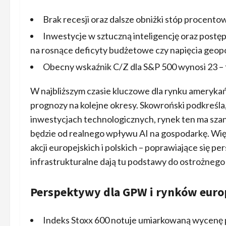
Brak recesji oraz dalsze obniżki stóp procentow
Inwestycje w sztuczną inteligencję oraz postę
na rosnące deficyty budżetowe czy napięcia geopo
Obecny wskaźnik C/Z dla S&P 500 wynosi 23 – 
W najbliższym czasie kluczowe dla rynku amerykań
prognozy na kolejne okresy. Skowroński podkreśla
inwestycjach technologicznych, rynek ten ma sza
będzie od realnego wpływu AI na gospodarkę. Wię
akcji europejskich i polskich – poprawiające się 
infrastrukturalne dają tu podstawy do ostrożneg
Perspektywy dla GPW i rynków euro
Indeks Stoxx 600 notuje umiarkowaną wycenę p