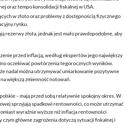
znej oraz tempo konsolidacji fiskalnej w USA.
ych w złoto oraz problemy z dostępnością fizycznego
acyjny rynku.
zają rezerwy złota, jednak jest mało prawdopodobne, aby
czenie przed inflacją, według ekspertów jego największy
rudno oczekiwać powtórzenia tegorocznych wyników.
, że nadal można utrzymywać umiarkowanie pozytywne
ę na większą zmienność notowań.
polskie – mają przed sobą relatywnie spokojny okres. W
łacowej sprzyjają spadkowi rentowności, co może utrzymać
omiast wyraźnie wyższe niż inflacja rentowności
zy czym główne zagrożenia dotyczą sytuacji fiskalnej i