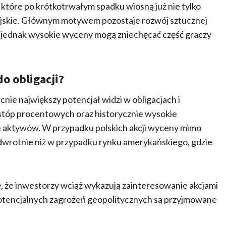
 które po krótkotrwałym spadku wiosną już nie tylko
ejskie. Głównym motywem pozostaje rozwój sztucznej
, jednak wysokie wyceny mogą zniechęcać część graczy
do obligacji?
nie największy potencjał widzi w obligacjach i
stóp procentowych oraz historycznie wysokie
ie aktywów. W przypadku polskich akcji wyceny mimo
dwrotnie niż w przypadku rynku amerykańskiego, gdzie
 że inwestorzy wciąż wykazują zainteresowanie akcjami
potencjalnych zagrożeń geopolitycznych są przyjmowane