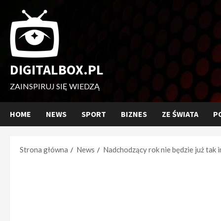
Przejdź
do
treści
DIGITALBOX.PL
ZAINSPIRUJ SIĘ WIEDZĄ
HOME
NEWS
SPORT
BIZNES
ZE ŚWIATA
P
Strona główna
News
Nadchodzący rok nie będzie już tak 