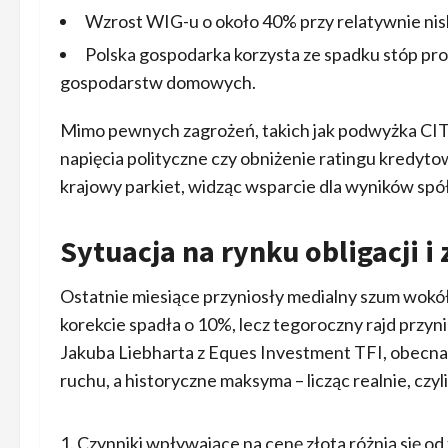
Wzrost WIG-u o około 40% przy relatywnie nisk
Polska gospodarka korzysta ze spadku stóp pr
gospodarstw domowych.
Mimo pewnych zagrożeń, takich jak podwyżka CIT
napięcia polityczne czy obniżenie ratingu kredyt
krajowy parkiet, widząc wsparcie dla wyników spół
Sytuacja na rynku obligacji i 
Ostatnie miesiące przyniosły medialny szum wokół
korekcie spadła o 10%, lecz tegoroczny rajd przy
Jakuba Liebharta z Eques Investment TFI, obecna 
ruchu, a historyczne maksyma – licząc realnie, czyl
Czynniki wpływające na cenę złota różnią się od 