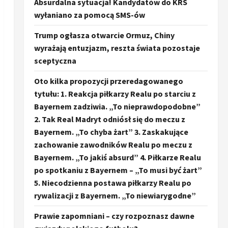
Absurdalna sytuacja! Kandydatów do KRS
wyłaniano za pomocą SMS-ów
Trump ogłasza otwarcie Ormuz, Chiny
wyrażają entuzjazm, reszta świata pozostaje
sceptyczna
Oto kilka propozycji przeredagowanego
tytułu: 1. Reakcja piłkarzy Realu po starciu z
Bayernem zadziwia. „To nieprawdopodobne”
2. Tak Real Madryt odniósł się do meczu z
Bayernem. „To chyba żart” 3. Zaskakujące
zachowanie zawodników Realu po meczu z
Bayernem. „To jakiś absurd” 4. Piłkarze Realu
po spotkaniu z Bayernem – „To musi być żart”
5. Niecodzienna postawa piłkarzy Realu po
rywalizacji z Bayernem. „To niewiarygodne”
Prawie zapomniani – czy rozpoznasz dawne