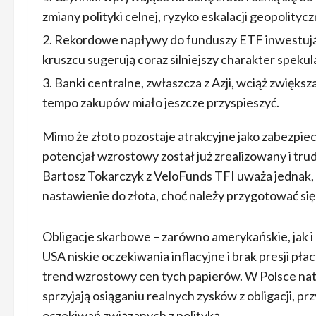
zmiany polityki celnej, ryzyko eskalacji geopolityc
Rekordowe napływy do funduszy ETF inwestując
kruszcu sugerują coraz silniejszy charakter spekul
Banki centralne, zwłaszcza z Azji, wciąż zwięks
tempo zakupów miało jeszcze przyspieszyć.
Mimo że złoto pozostaje atrakcyjne jako zabezpie
potencjał wzrostowy został już zrealizowany i t
Bartosz Tokarczyk z VeloFunds TFI uważa jednak
nastawienie do złota, choć należy przygotować si
Obligacje skarbowe – zarówno amerykańskie, jak i 
USA niskie oczekiwania inflacyjne i brak presji p
trend wzrostowy cen tych papierów. W Polsce nat
sprzyjają osiąganiu realnych zysków z obligacji, pr
oczekiwań związanych z polityką.