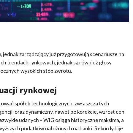
, jednak zarządzający już przygotowują scenariusze na
ych trendach rynkowych, jednak są również głosy
ocznych wysokich stóp zwrotu.
uacji rynkowej
owań spółek technologicznych, zwłaszcza tych
gencji, oraz dynamiczny, nawet po korekcie, wzrost cen
niezwykle udanych – WIG osiąga historyczne maksima, a
yższych podatków nałożonych na banki. Rekordy bije