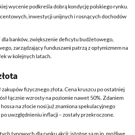
iej wycenie podkreśla dobrą kondycję polskiego rynku.
ocentowych, inwestycji unijnych i rosnących dochodów
 dla banków, zwiększenie deficytu budżetowego,
owego, zarządzający funduszami patrzą z optymizmem na
ek w kolejnych latach.
złota
 zakupów fizycznego złota. Cena kruszcu po ostatniej
niósł łącznie wzrosty na poziomie nawet 50%. Zdaniem
hossa na złocie nosi już znamiona spekulacyjnego
i po uwzględnieniu inflacji – zostały przekroczone.
tych typowych dla rynku akcji; istotne są m.in. możliwe