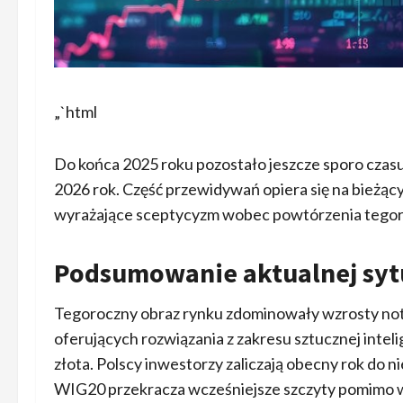
„`html
Do końca 2025 roku pozostało jeszcze sporo czasu
2026 rok. Część przewidywań opiera się na bieżąc
wyrażające sceptycyzm wobec powtórzenia tegor
Podsumowanie aktualnej syt
Tegoroczny obraz rynku zdominowały wzrosty not
oferujących rozwiązania z zakresu sztucznej inteli
złota. Polscy inwestorzy zaliczają obecny rok do 
WIG20 przekracza wcześniejsze szczyty pomimo w