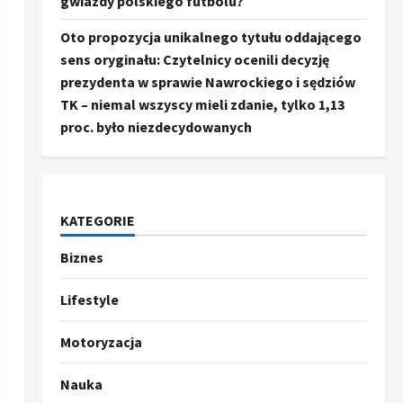
gwiazdy polskiego futbolu?
Oto propozycja unikalnego tytułu oddającego
sens oryginału: Czytelnicy ocenili decyzję
prezydenta w sprawie Nawrockiego i sędziów
TK – niemal wszyscy mieli zdanie, tylko 1,13
proc. było niezdecydowanych
KATEGORIE
Biznes
Ze świata
Trump ogłasza otwarcie
Ormuz, Chiny wyrażają
Lifestyle
entuzjazm, reszta świata
pozostaje sceptyczna
2
Motoryzacja
16 kwietnia, 2026
Sport
Nauka
Oto kilka propozycji