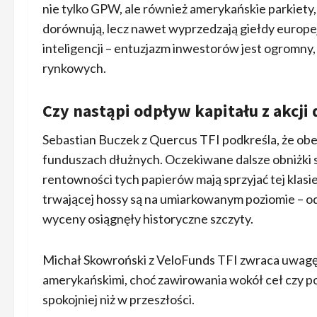
nie tylko GPW, ale również amerykańskie parkiety,
dorównują, lecz nawet wyprzedzają giełdy europ
inteligencji – entuzjazm inwestorów jest ogromny
rynkowych.
Czy nastąpi odpływ kapitału z akcji 
Sebastian Buczek z Quercus TFI podkreśla, że obec
funduszach dłużnych. Oczekiwane dalsze obniżki 
rentowności tych papierów mają sprzyjać tej klas
trwającej hossy są na umiarkowanym poziomie – o
wyceny osiągnęły historyczne szczyty.
Michał Skowroński z VeloFunds TFI zwraca uwagę,
amerykańskimi, choć zawirowania wokół ceł czy 
spokojniej niż w przeszłości.