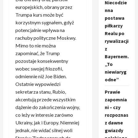
Niecodzie
europejskich, obrany przez
nna
Trumpa kurs może być
postawa
korzystnym sygnałem, gdyż
piłkarzy
potencjalnie wpływa na
Realu po
rachuby polityczne Moskwy.
rywalizacji
Mimo to nie można
z
zapominać, że Trump
Bayernem.
pozostaje konsekwentny
„To
wobec swojej filozofii,
niewiaryg
odmiennie niż Joe Biden.
odne”
Ostatnie wypowiedzi
sekretarza stanu, Rubio,
Prawie
akcentują przede wszystkim
zapomnia
dążenie do zakończenia wojny,
ni – czy
co leży w interesie zarówno
rozpoznas
Ukrainy, jak i Europy. Niemniej
z dawne
jednak, nie widać silnej woli
gwiazdy
Stanów Zjednoczonych do