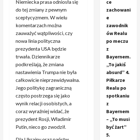
Niemiecka prasa odniosła się
ce
do tej zmiany z pewnym
zachowani
sceptycyzmem. W wielu
e
komentarzach można
zawodnik
zauważyć wątpliwości, czy
ów Realu
nowa linia polityczna
po meczu
prezydenta USA będzie
z
trwała. Dziennikarze
Bayernem.
podkreślają, że zmiana
„To jakiś
nastawienia Trumpa nie była
absurd” 4.
całkowicie nieprzewidywalna.
Piłkarze
Jego politykę zagraniczną
Realu po
często postrzega się jako
spotkaniu
wynik relacji osobistych, a
z
coraz wyraźniej widać, że
Bayernem
prezydent Rosji, Władimir
– „To musi
Putin, nieco go zwodził.
być żart”
5.
Dla Ukrainy oraz państw