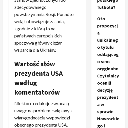
polskiego
zdecydowanego
futbolu?
powstrzymania Rosji. Ponadto
Oto
wciąż obowiązuje zasada,
propozycj
zgodnie z którą to na
a
państwach europejskich
unikalneg
spoczywa główny ciężar
o tytułu
wsparcia dla Ukrainy.
oddająceg
o sens
Wartość słów
oryginału:
prezydenta USA
Czytelnicy
według
ocenili
decyzję
komentatorów
prezydent
Niektóre redakcje zwracają
a w
uwagę na problem związany z
sprawie
wiarygodnością wypowiedzi
Nawrockie
obecnego prezydenta USA.
go i