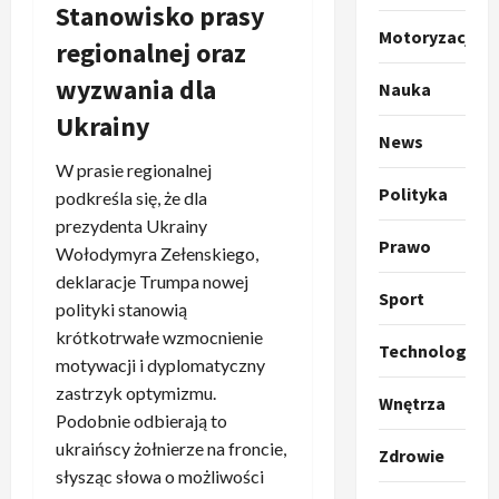
Stanowisko prasy
o
a
k
Motoryzacja
s
3
regionalnej oraz
i
z
wyzwania dla
l
Sport
a
Nauka
P
k
o
Ukrainy
r
a
t
News
a
p
w
W prasie regionalnej
w
r
4
a
Polityka
podkreśla się, że dla
i
o
r
prezydenta Ukrainy
e
Polityka
p
c
Prawo
O
Wołodymyra Zełenskiego,
z
o
i
t
a
z
deklaracje Trumpa nowej
e
Sport
o
p
y
O
polityki stanowią
p
o
5
c
r
krótkotrwałe wzmocnienie
r
Technologia
m
j
m
motywacji i dyplomatyczny
o
Polityka
n
i
u
zastrzyk optymizmu.
A
p
i
Wnętrza
p
z
Podobnie odbierają to
b
o
a
r
,
s
z
ukraińscy żołnierze na froncie,
n
z
C
Zdrowie
u
y
1
i
słysząc słowa o możliwości
e
h
r
c