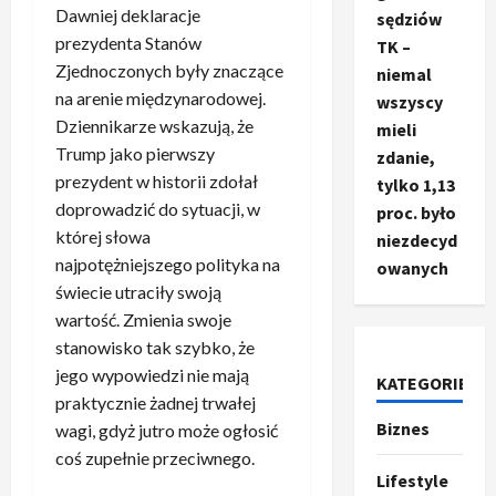
Dawniej deklaracje
sędziów
prezydenta Stanów
TK –
Zjednoczonych były znaczące
niemal
na arenie międzynarodowej.
wszyscy
Dziennikarze wskazują, że
mieli
Trump jako pierwszy
zdanie,
prezydent w historii zdołał
tylko 1,13
doprowadzić do sytuacji, w
proc. było
której słowa
niezdecyd
najpotężniejszego polityka na
owanych
świecie utraciły swoją
Ze świata
T
wartość. Zmienia swoje
r
stanowisko tak szybko, że
u
jego wypowiedzi nie mają
KATEGORIE
m
2
praktycznie żadnej trwałej
p
Biznes
wagi, gdyż jutro może ogłosić
o
Sport
coś zupełnie przeciwnego.
O
g
Lifestyle
t
ł