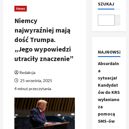
SZUKAJ
News
Niemcy
Szukaj
najwyraźniej mają
dość Trumpa.
„Jego wypowiedzi
NAJNOWSZE
utraciły znaczenie”
Absurdaln
a
Redakcja
sytuacja!
25 września, 2025
Kandydat
4 minut przeczytania
ów do KRS
wyłaniano
za
pomocą
SMS-ów