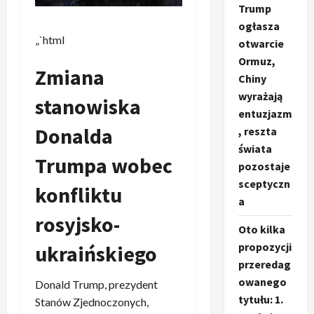
Trump
ogłasza
„`html
otwarcie
Ormuz,
Zmiana
Chiny
wyrażają
stanowiska
entuzjazm
Donalda
, reszta
świata
Trumpa wobec
pozostaje
sceptyczn
konfliktu
a
rosyjsko-
Oto kilka
propozycji
ukraińskiego
przeredag
owanego
Donald Trump, prezydent
tytułu: 1.
Stanów Zjednoczonych,