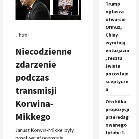
Trump
ogłasza
otwarcie
Ormuz,
„`html
Chiny
wyrażają
Niecodzienne
entuzjazm
, reszta
zdarzenie
świata
pozostaje
podczas
sceptyczn
transmisji
a
Korwina-
Oto kilka
propozycji
Mikkego
przeredag
owanego
Janusz Korwin-Mikke, były
tytułu: 1.
poseł, wciąż pozostaje