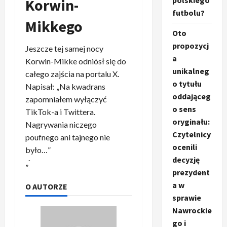
polskiego
Korwin-
futbolu?
Mikkego
Oto
propozycj
Jeszcze tej samej nocy
a
Korwin-Mikke odniósł się do
unikalneg
całego zajścia na portalu X.
o tytułu
Napisał: „Na kwadrans
oddająceg
zapomniałem wyłączyć
o sens
TikTok-a i Twittera.
oryginału:
Nagrywania niczego
Czytelnicy
poufnego ani tajnego nie
ocenili
było…”
decyzję
„`
prezydent
a w
O AUTORZE
sprawie
Nawrockie
go i