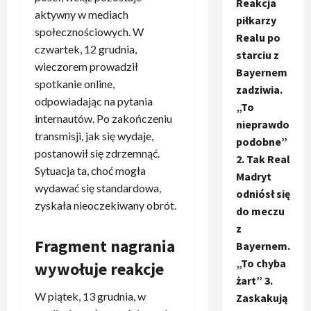
Reakcja
aktywny w mediach
piłkarzy
społecznościowych. W
Realu po
czwartek, 12 grudnia,
starciu z
wieczorem prowadził
Bayernem
spotkanie online,
zadziwia.
odpowiadając na pytania
„To
internautów. Po zakończeniu
nieprawdo
transmisji, jak się wydaje,
podobne”
postanowił się zdrzemnąć.
2. Tak Real
Sytuacja ta, choć mogła
Madryt
wydawać się standardowa,
odniósł się
zyskała nieoczekiwany obrót.
do meczu
z
Fragment nagrania
Bayernem.
„To chyba
wywołuje reakcje
żart” 3.
W piątek, 13 grudnia, w
Zaskakują