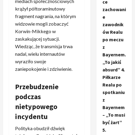
mediach społecznościowych
ce
krążył półtoraminutowy
zachowani
fragment nagrania, na którym
e
widzowie mogli zobaczyć
zawodnik
Korwin-Mikkego w
ów Realu
zaskakującej sytuacji.
po meczu
Wiedząc, że transmisja trwa
z
nadal, wielu internautów
Bayernem.
wyraziło swoje
„To jakiś
zaniepokojenie i zdziwienie.
absurd” 4.
Piłkarze
Realu po
Przebudzenie
spotkaniu
podczas
z
nietypowego
Bayernem
incydentu
– „To musi
być żart”
Polityka obudził dźwięk
5.