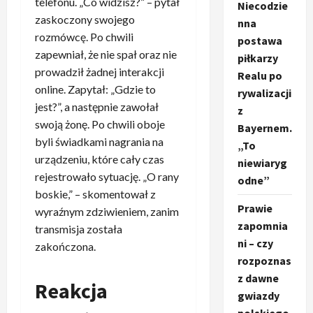
telefonu. „Co widzisz?” – pytał
Niecodzie
zaskoczony swojego
nna
rozmówcę. Po chwili
postawa
zapewniał, że nie spał oraz nie
piłkarzy
prowadził żadnej interakcji
Realu po
online. Zapytał: „Gdzie to
rywalizacji
jest?”, a następnie zawołał
z
swoją żonę. Po chwili oboje
Bayernem.
byli świadkami nagrania na
„To
urządzeniu, które cały czas
niewiaryg
rejestrowało sytuację. „O rany
odne”
boskie,” – skomentował z
Prawie
wyraźnym zdziwieniem, zanim
zapomnia
transmisja została
ni – czy
zakończona.
rozpoznas
z dawne
Reakcja
gwiazdy