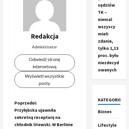
sędziów
TK –
niemal
wszyscy
mieli
Redakcja
zdanie,
Administrator
tylko 1,13
proc. było
Odwiedź stronę
niezdecyd
internetową
owanych
Wyświetl wszystkie
posty
KATEGORIE
Z
Poprzedni:
Przyłębska ujawniła
Biznes
Ze świata
o
sekretną recepturę na
T
r
chłodnik litewski. W Berlinie
Lifestyle