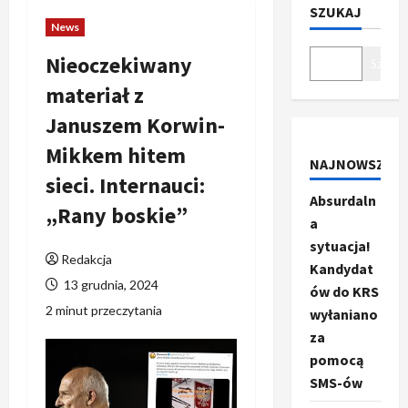
SZUKAJ
News
Nieoczekiwany
Szukaj
materiał z
Januszem Korwin-
Mikkem hitem
NAJNOWSZE
sieci. Internauci:
Absurdaln
„Rany boskie”
a
sytuacja!
Redakcja
Kandydat
13 grudnia, 2024
ów do KRS
2 minut przeczytania
wyłaniano
za
pomocą
SMS-ów