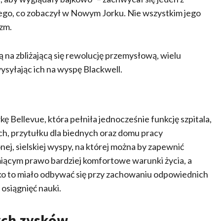
 tego, co zobaczył w Nowym Jorku. Nie wszystkim jego
azm.
 zbliżającą się rewolucję przemysłową, wielu
syłając ich na wyspę Blackwell.
̨ Bellevue, która pełniła jednocześnie funkcję szpitala,
ch, przytułku dla biednych oraz domu pracy
j, sielskiej wyspy, na której można by zapewnić
miącym prawo bardziej komfortowe warunki życia, a
ko to miało odbywać się przy zachowaniu odpowiednich
siągnięć nauki.
ych zysków