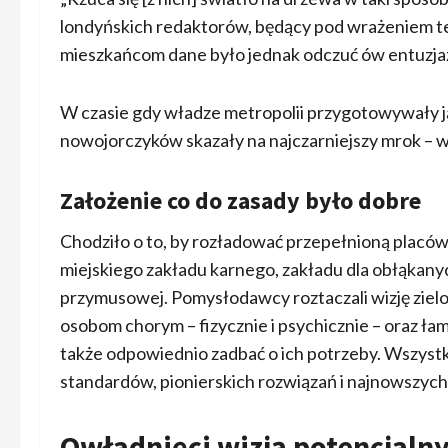
londyńskich redaktorów, będący pod wrażeniem
mieszkańcom dane było jednak odczuć ów entuzj
W czasie gdy władze metropolii przygotowywały ją na
nowojorczyków skazały na najczarniejszy mrok – wy
Założenie co do zasady było dobre
Chodziło o to, by rozładować przepełnioną placówke
miejskiego zakładu karnego, zakładu dla obłąkany
przymusowej. Pomysłodawcy roztaczali wizję zielone
osobom chorym – fizycznie i psychicznie – oraz ła
także odpowiednio zadbać o ich potrzeby. Wszyst
standardów, pionierskich rozwiązań i najnowszych o
Owładnięci wizją potencjaln