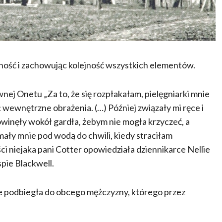
ność i zachowując kolejność wszystkich elementów.
nej Onetu „Za to, że się rozpłakałam, pielęgniarki mnie
wewnętrzne obrażenia. (…) Później związały mi ręce i
owinęły wokół gardła, żebym nie mogła krzyczeć, a
ały mnie pod wodą do chwili, kiedy straciłam
ści niejaka pani Cotter opowiedziała dziennikarce Nellie
spie Blackwell.
̇e podbiegła do obcego mężczyzny, którego przez