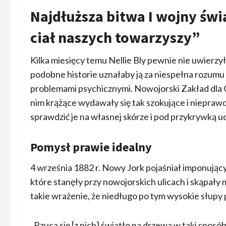
Najdłuższa bitwa I wojny świa
ciał naszych towarzyszy”
Kilka miesięcy temu Nellie Bly pewnie nie uwierzyłab
podobne historie uznałaby ją za niespełna rozumu 
problemami psychicznymi. Nowojorski Zakład dla Obła
nim krążące wydawały się tak szokujące i niep
sprawdzić je na własnej skórze i pod przykrywką udac
Pomysł prawie idealny
4 września 1882 r. Nowy Jork pojaśniał imponują
które stanęły przy nowojorskich ulicach i skąpał
takie wrażenie, że niedługo po tym wysokie słupy p
„Rzuca się [z nich] światło na drzewa w taki sposó