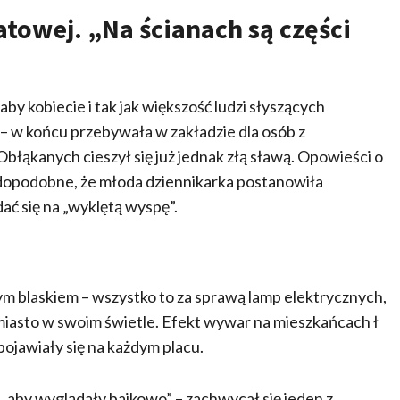
towej. „Na ścianach są części
y kobiecie i tak jak większość ludzi słyszących
– w końcu przebywała w zakładzie dla osób z
̨kanych cieszył się już jednak złą sławą. Opowieści o
rawdopodobne, że młoda dziennikarka postanowiła
́ się na „wyklętą wyspę”.
cym blaskiem – wszystko to za sprawą lamp elektrycznych,
y miasto w swoim świetle. Efekt wywar na mieszkańcach ł
ojawiały się na każdym placu.
b, aby wyglądały bajkowo” – zachwycał się jeden z