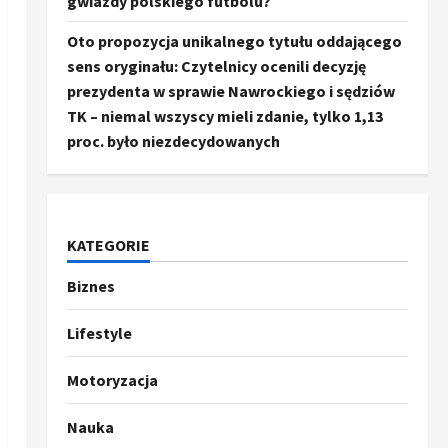
gwiazdy polskiego futbolu?
Oto propozycja unikalnego tytułu oddającego
sens oryginału: Czytelnicy ocenili decyzję
prezydenta w sprawie Nawrockiego i sędziów
TK – niemal wszyscy mieli zdanie, tylko 1,13
proc. było niezdecydowanych
KATEGORIE
Biznes
Ze świata
Trump ogłasza otwarcie
Ormuz, Chiny wyrażają
Lifestyle
entuzjazm, reszta świata
pozostaje sceptyczna
2
Motoryzacja
16 kwietnia, 2026
Sport
Nauka
Oto kilka propozycji