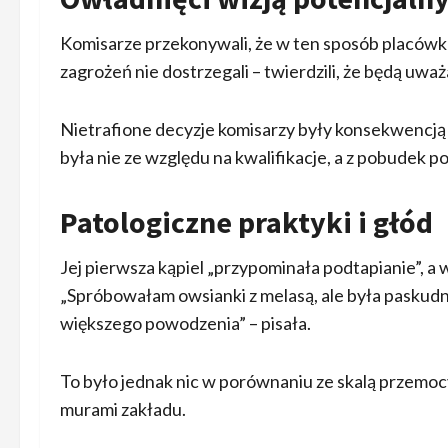
Komisarze przekonywali, że w ten sposób placówk
zagrożeń nie dostrzegali – twierdzili, że będą uważa
Nietrafione decyzje komisarzy były konsekwencją i
była nie ze względu na kwalifikacje, a z pobudek p
Patologiczne praktyki i głód
Jej pierwsza kąpiel „przypominała podtapianie”, a w 
„Spróbowałam owsianki z melasą, ale była paskudna
większego powodzenia” – pisała.
To było jednak nic w porównaniu ze skalą przemoc
murami zakładu.