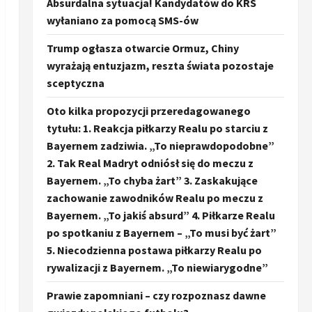
Absurdalna sytuacja! Kandydatów do KRS
wyłaniano za pomocą SMS-ów
Trump ogłasza otwarcie Ormuz, Chiny
wyrażają entuzjazm, reszta świata pozostaje
sceptyczna
Oto kilka propozycji przeredagowanego
tytułu: 1. Reakcja piłkarzy Realu po starciu z
Bayernem zadziwia. „To nieprawdopodobne”
2. Tak Real Madryt odniósł się do meczu z
Bayernem. „To chyba żart” 3. Zaskakujące
zachowanie zawodników Realu po meczu z
Bayernem. „To jakiś absurd” 4. Piłkarze Realu
po spotkaniu z Bayernem – „To musi być żart”
5. Niecodzienna postawa piłkarzy Realu po
rywalizacji z Bayernem. „To niewiarygodne”
Prawie zapomniani – czy rozpoznasz dawne