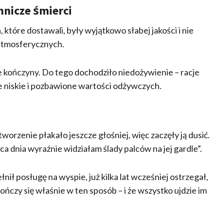
nicze śmierci
 które dostawali, były wyjątkowo słabej jakości i nie
atmosferycznych.
e kończyny. Do tego dochodziło niedożywienie – racje
niskie i pozbawione wartości odżywczych.
enie płakało jeszcze głośniej, więc zaczęły ją dusić.
́ca dnia wyraźnie widziałam ślady palców na jej gardle”.
ił posługę na wyspie, już kilka lat wcześniej ostrzegał,
́czy się właśnie w ten sposób – i że wszystko ujdzie im