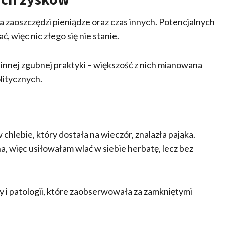
a zaoszczędzi pieniądze oraz czas innych. Potencjalnych
ć, więc nic złego się nie stanie.
nnej zgubnej praktyki – większość z nich mianowana
olitycznych.
chlebie, który dostała na wieczór, znalazła pająka.
, więc usiłowałam wlać w siebie herbatę, lecz bez
y i patologii, które zaobserwowała za zamkniętymi