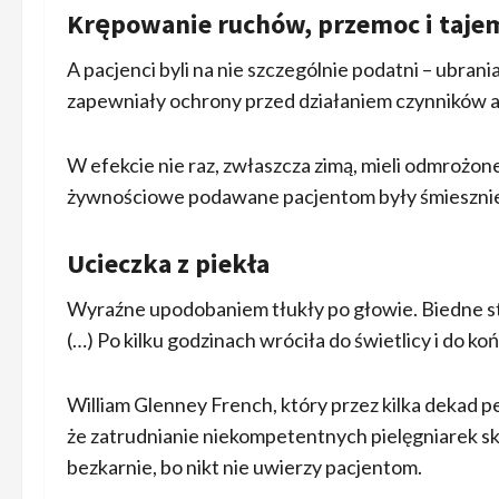
Krępowanie ruchów, przemoc i tajem
A pacjenci byli na nie szczególnie podatni – ubrania,
zapewniały ochrony przed działaniem czynników 
W efekcie nie raz, zwłaszcza zimą, mieli odmrożon
żywnościowe podawane pacjentom były śmiesznie 
Ucieczka z piekła
Wyraźne upodobaniem tłukły po głowie. Biedne stworz
(…) Po kilku godzinach wróciła do świetlicy i do kon
William Glenney French, który przez kilka dekad pełn
że zatrudnianie niekompetentnych pielęgniarek skon
bezkarnie, bo nikt nie uwierzy pacjentom.