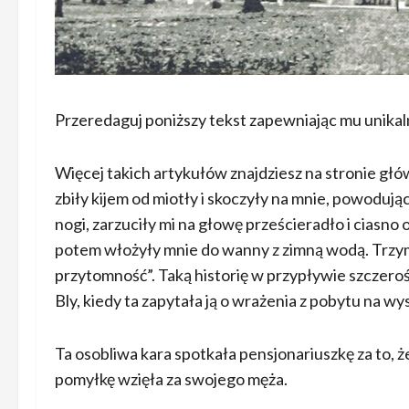
Przeredaguj poniższy tekst zapewniając mu unikal
Więcej takich artykułów znajdziesz na stronie głów
zbiły kijem od miotły i skoczyły na mnie, powodując 
nogi, zarzuciły mi na głowę prześcieradło i ciasno 
potem włożyły mnie do wanny z zimną wodą. Trzym
przytomność”. Taką historię w przypływie szczero
Bly, kiedy ta zapytała ją o wrażenia z pobytu na wy
Ta osobliwa kara spotkała pensjonariuszkę za to, z
pomyłkę wzięła za swojego męża.