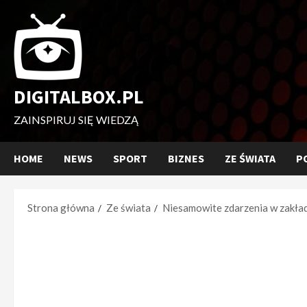
Przejdź
do
treści
DIGITALBOX.PL
ZAINSPIRUJ SIĘ WIEDZĄ
HOME
NEWS
SPORT
BIZNES
ZE ŚWIATA
P
Strona główna
Ze świata
Niesamowite zdarzenia w zakład