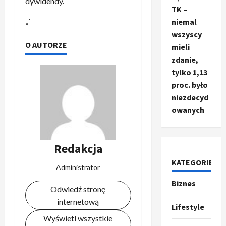
dywidendy.
TK –
„`
niemal
wszyscy
O AUTORZE
mieli
zdanie,
tylko 1,13
proc. było
niezdecyd
owanych
Redakcja
KATEGORIE
Administrator
Biznes
Ze świata
Odwiedź stronę
T
internetową
r
Lifestyle
u
Wyświetl wszystkie