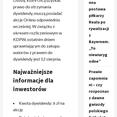
Osoby, które chcą uzyskać
nna
prawo do otrzymania
postawa
dywidendy, muszą posiadać
piłkarzy
akcje Orlenu odpowiednio
Realu po
wcześniej. W związku z
rywalizacji
okresem rozliczeniowym w
z
KDPW, ostatnim dniem
Bayernem.
uprawniającym do zakupu
„To
walorów z prawem do
niewiaryg
dywidendy jest 12 sierpnia.
odne”
Najważniejsze
Prawie
zapomnia
informacje dla
ni – czy
inwestorów
rozpoznas
z dawne
Kwota dywidendy: 6 zł na
gwiazdy
akcję
polskiego