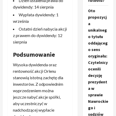
futbolu?
Dzień ustalenia prawa do
dywidendy: 14 sierpnia
Oto
Wypłata dywidendy: 1
propozycj
września
a
Ostatni dzień nabycia akcji
unikalneg
z prawem do dywidendy: 12
o tytułu
sierpnia
oddająceg
o sens
Podsumowanie
oryginału:
Czytelnicy
Wysoka dywidenda oraz
ocenili
rentowność akcji Orlenu
decyzję
stanowią istotną zachętę dla
prezydent
inwestorów. Z odpowiednim
a w
wyprzedzeniem można
sprawie
jeszcze nabyć akcje spółki,
Nawrockie
aby uczestniczyć w
go i
nadchodzącej wypłacie
sędziów