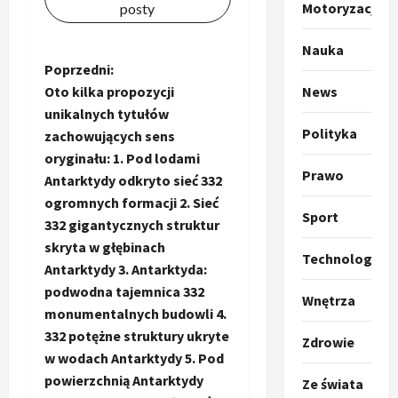
m
2
Motoryzacja
posty
p
o
Sport
Nauka
O
g
Z
Poprzedni:
t
ł
Oto kilka propozycji
News
o
a
o
unikalnych tytułów
k
s
3
Polityka
zachowujących sens
i
z
b
l
Sport
a
oryginału: 1. Pod lodami
P
Prawo
k
o
a
Antarktydy odkryto sieć 332
r
a
t
ogromnych formacji 2. Sieć
a
p
w
Sport
c
332 gigantycznych struktur
w
r
4
a
skryta w głębinach
i
o
z
r
Technologia
Antarktydy 3. Antarktyda:
e
Polityka
p
c
O
z
podwodna tajemnica 332
w
o
i
Wnętrza
t
a
z
monumentalnych budowli 4.
e
o
p
p
y
O
332 potężne struktury ukryte
Zdrowie
p
o
5
c
r
w wodach Antarktydy 5. Pod
i
r
m
j
m
powierzchnią Antarktydy
Ze świata
o
Polityka
n
i
u