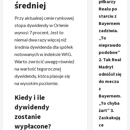
piłkarzy
średniej
Realu po
starciu z
Przy aktualnej cenie rynkowej
Bayernem
stopa dywidendy w Orlenie
zadziwia.
wynosi 7 procent. Jest to
„To
niemal dwa razy więcej niż
nieprawdo
średnia dywidenda dla spółek
podobne”
notowanych w indeksie WIG.
2. Tak Real
Warto zwrócić uwagę również
Madryt
na wartość tegorocznej
odniósł się
dywidendy, która plasuje się
do meczu
na wysokim poziomie.
z
Kiedy i ile
Bayernem.
„To chyba
dywidendy
żart” 3.
zostanie
Zaskakują
wypłacone?
ce