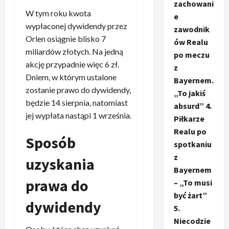
zachowani
W tym roku kwota
e
wypłaconej dywidendy przez
zawodnik
Orlen osiągnie blisko 7
ów Realu
miliardów złotych. Na jedną
po meczu
akcję przypadnie więc 6 zł.
z
Dniem, w którym ustalone
Bayernem.
zostanie prawo do dywidendy,
„To jakiś
będzie 14 sierpnia, natomiast
absurd” 4.
jej wypłata nastąpi 1 września.
Piłkarze
Realu po
Sposób
spotkaniu
z
uzyskania
Bayernem
prawa do
– „To musi
być żart”
dywidendy
5.
Niecodzie