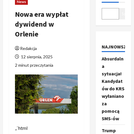
News
Nowa era wypłat
Szukaj
dywidend w
Orlenie
NAJNOWSZE
Redakcja
12 sierpnia, 2025
Absurdaln
2 minut przeczytania
a
sytuacja!
Kandydat
ów do KRS
wyłaniano
za
pomocą
SMS-ów
„`html
Trump