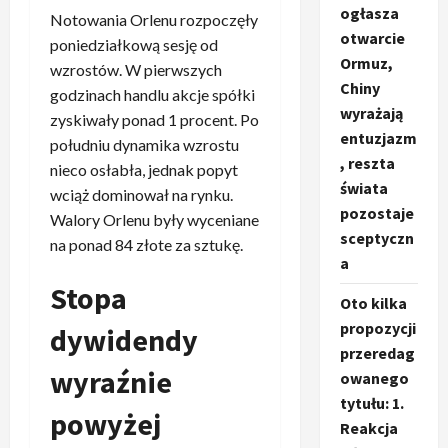
ogłasza
Notowania Orlenu rozpoczęły
otwarcie
poniedziałkową sesję od
Ormuz,
wzrostów. W pierwszych
Chiny
godzinach handlu akcje spółki
wyrażają
zyskiwały ponad 1 procent. Po
entuzjazm
południu dynamika wzrostu
, reszta
nieco osłabła, jednak popyt
świata
wciąż dominował na rynku.
pozostaje
Walory Orlenu były wyceniane
sceptyczn
na ponad 84 złote za sztukę.
a
Stopa
Oto kilka
propozycji
dywidendy
przeredag
wyraźnie
owanego
tytułu: 1.
powyżej
Reakcja