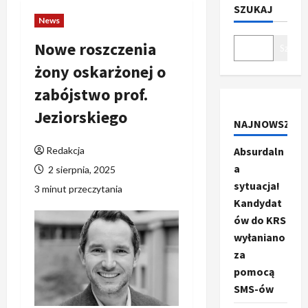
SZUKAJ
News
Nowe roszczenia
Szukaj
żony oskarżonej o
zabójstwo prof.
Jeziorskiego
NAJNOWSZE
Redakcja
Absurdaln
a
2 sierpnia, 2025
sytuacja!
3 minut przeczytania
Kandydat
ów do KRS
wyłaniano
za
pomocą
SMS-ów