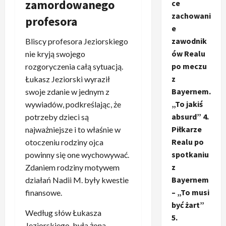
zamordowanego
ce
zachowani
profesora
e
zawodnik
Bliscy profesora Jeziorskiego
ów Realu
nie kryją swojego
po meczu
rozgoryczenia całą sytuacją.
z
Łukasz Jeziorski wyraził
Bayernem.
swoje zdanie w jednym z
„To jakiś
wywiadów, podkreślając, że
absurd” 4.
potrzeby dzieci są
Piłkarze
najważniejsze i to właśnie w
Realu po
otoczeniu rodziny ojca
spotkaniu
powinny się one wychowywać.
z
Zdaniem rodziny motywem
Bayernem
działań Nadii M. były kwestie
– „To musi
finansowe.
być żart”
Według słów Łukasza
5.
Jeziorskiego, była żona