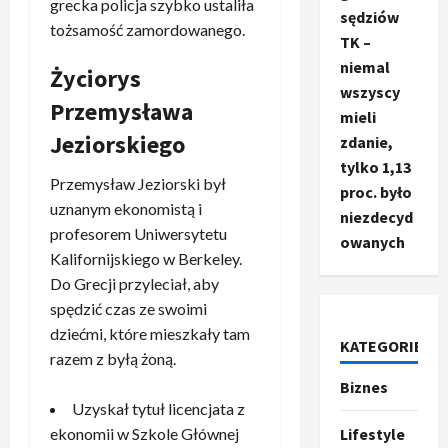
grecka policja szybko ustaliła
sędziów
tożsamość zamordowanego.
TK –
niemal
Życiorys
wszyscy
Przemysława
mieli
Jeziorskiego
zdanie,
tylko 1,13
Przemysław Jeziorski był
proc. było
uznanym ekonomistą i
niezdecyd
profesorem Uniwersytetu
owanych
Kalifornijskiego w Berkeley.
Do Grecji przyleciał, aby
spędzić czas ze swoimi
dziećmi, które mieszkały tam
Ze świata
KATEGORIE
T
razem z byłą żoną.
r
Biznes
u
Uzyskał tytuł licencjata z
m
2
Lifestyle
ekonomii w Szkole Głównej
p