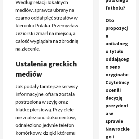
polskiego
Według relacji lokalnych
futbolu?
mediów, sprawca ubrany na
czarno oddał pięć strzałów w
Oto
kierunku Polaka. Przemysław
propozycj
Jeziorski zmarł na miejscu, a
a
całość wyglądała na zbrodnię
unikalneg
na zlecenie.
o tytułu
oddająceg
Ustalenia greckich
o sens
mediów
oryginału:
Czytelnicy
Jak podały tamtejsze serwisy
ocenili
informacyjne, ofiara została
decyzję
postrzelona w szyję oraz
prezydent
klatkę piersiową. Przy ciele
a w
nie znaleziono dokumentów,
sprawie
odnaleziono jedynie telefon
Nawrockie
komórkowy, dzięki któremu
go i