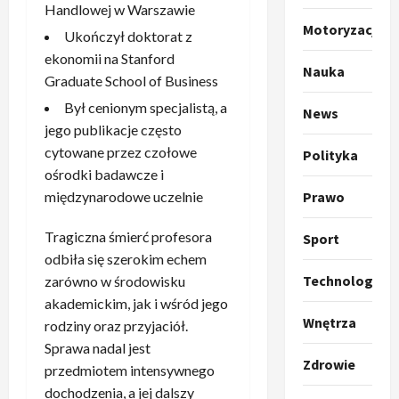
Handlowej w Warszawie
o
Sport
Motoryzacja
O
Ukończył doktorat z
g
t
ł
ekonomii na Stanford
Nauka
o
a
Graduate School of Business
k
s
3
Był cenionym specjalistą, a
News
i
z
jego publikacje często
l
Sport
a
P
cytowane przez czołowe
k
Polityka
o
r
a
ośrodki badawcze i
t
a
p
w
Prawo
międzynarodowe uczelnie
w
r
4
a
i
o
r
Tragiczna śmierć profesora
Sport
e
Polityka
p
c
odbiła się szerokim echem
O
z
o
i
Technologia
zarówno w środowisku
t
a
z
e
akademickim, jak i wśród jego
o
p
y
O
Wnętrza
rodziny oraz przyjaciół.
p
o
5
c
r
r
m
Sprawa nadal jest
j
m
Zdrowie
o
Polityka
n
i
przedmiotem intensywnego
u
A
p
i
p
z
dochodzenia, a jej dalszy