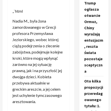
Trump
ogłasza
„`html
otwarcie
Nadia M., była żona
Ormuz,
zamordowanego w Grecji
Chiny
profesora Przemysława
wyrażają
Jeziorskiego, wobec której
entuzjazm
ciążą podejrzenia o zlecenie
, reszta
zabójstwa, podejmuje kolejne
świata
kroki, które mogą wpłynąć
pozostaje
zarówno na jej sytuację
sceptyczn
prawną, jak i na przyszłość jej
a
dwojga dzieci. Kobieta
Oto kilka
przebywa aktualnie w
propozycji
greckim areszcie, a jej celem
przeredag
jest uchylenie tymczasowego
owanego
aresztowania.
tytułu: 1.