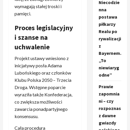
Niecodzie
wymagają stałej troski i
nna
pamięci.
postawa
piłkarzy
Proces legislacyjny
Realu po
i szanse na
rywalizacji
uchwalenie
z
Bayernem.
Projekt ustawy wniesiono z
„To
inicjatywy posła Adama
niewiaryg
Lubońskiego oraz członków
odne”
Klubu Polska 2050 – Trzecia
Prawie
Droga. Wstępne poparcie
zapomnia
wyraziła także Konfederacja,
ni – czy
co zwiększa możliwości
rozpoznas
zawarcia ponadpartyjnego
z dawne
konsensusu.
gwiazdy
Cała procedura