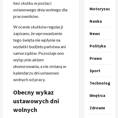
o
bez skutku w postaci
a
k
Motoryzacja
s
3
ustawowego dnia wolnego dla
i
z
pracowników.
l
Sport
a
Nauka
P
k
o
W ocenie skutków regulacji
r
a
t
zapisano, że wprowadzenie
News
a
p
w
tego święta nie wpłynie na
w
r
4
a
Polityka
wydatki budżetu państwa ani
i
o
r
samorządów. Pozostaje ono
e
Polityka
p
c
Prawo
wyłącznie aktem
O
z
o
i
t
a
uhonorowania, a nie zmianą w
z
e
Sport
o
p
y
kalendarzu dni ustawowo
O
p
o
5
c
r
wolnych od pracy.
r
Technologia
m
j
m
o
Polityka
n
i
u
Obecny wykaz
A
p
i
Wnętrza
p
z
ustawowych dni
b
o
a
r
,
s
z
n
z
C
Zdrowie
wolnych
u
y
1
i
e
h
r
c