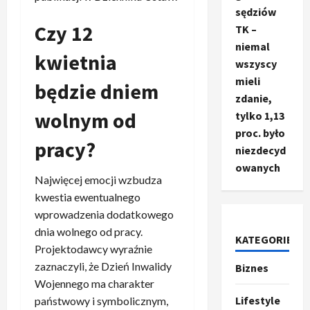
sędziów
Czy 12
TK –
niemal
kwietnia
wszyscy
mieli
będzie dniem
zdanie,
wolnym od
tylko 1,13
proc. było
pracy?
niezdecyd
owanych
Najwięcej emocji wzbudza
Ze świata
kwestia ewentualnego
T
r
wprowadzenia dodatkowego
u
dnia wolnego od pracy.
KATEGORIE
m
2
Projektodawcy wyraźnie
p
zaznaczyli, że Dzień Inwalidy
Biznes
o
Sport
Wojennego ma charakter
O
g
Lifestyle
państwowy i symbolicznym,
t
ł