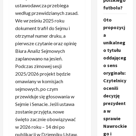
polskiego
ustawodawcza przebiega
futbolu?
według przewidzianych zasad.
Oto
We wrześniu 2025 roku
propozycj
dokument trafił do Sejmu i
a
otrzymał numer druku, a
unikalneg
pierwsze czytanie oraz opinię
o tytułu
Biura Analiz Sejmowych
oddająceg
zaplanowano na jesień.
o sens
Podczas zimowej sesji
oryginału:
2025/2026 projekt będzie
Czytelnicy
omawiany w komisjach
ocenili
sejmowych, po czym
decyzję
przewiduje się głosowania w
prezydent
Sejmie i Senacie. Jeśli ustawa
a w
zostanie przyjęta, nowe
sprawie
święto zacznie obowiązywać
Nawrockie
w 2026 roku – 14 dni po
go i
publikacji w Dzienniku Ustaw.