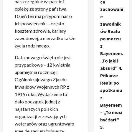
na szczególne wsparcie i
ce
opiekę ze strony państwa.
zachowani
Dzień ten ma przypominać o
e
ich poświęceniu – często
zawodnik
kosztem zdrowia, kariery
ów Realu
zawodowej, a nierzadko także
po meczu
życia rodzinnego.
z
Bayernem.
Data nowego święta nie jest
„To jakiś
przypadkowa – 12 kwietnia
absurd” 4.
upamiętnia rocznicę I
Piłkarze
Ogólnokrajowego Zjazdu
Realu po
Inwalidów Wojennych RP z
spotkaniu
1919 roku. Wydarzenie to
z
dało początek jednej z
Bayernem
najstarszych polskich
– „To musi
organizacji zrzeszających
być żart”
weteranów oraz ugruntowało
5.
ideę, że zasługi żołnierzy