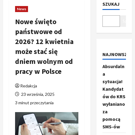
SZUKAJ
News
Nowe święto
Szukaj
państwowe od
2026? 12 kwietnia
może stać się
NAJNOWSZE
dniem wolnym od
Absurdaln
pracy w Polsce
a
sytuacja!
Redakcja
Kandydat
23 września, 2025
ów do KRS
3 minut przeczytania
wyłaniano
za
pomocą
SMS-ów