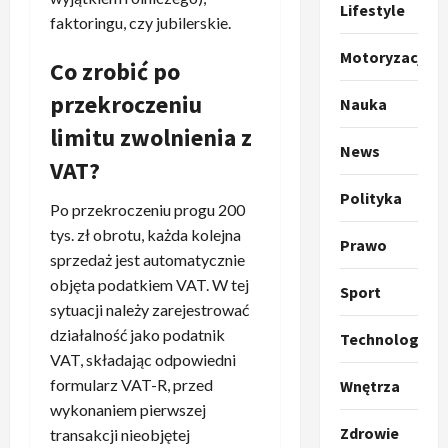
t
ł
Lifestyle
faktoringu, czy jubilerskie.
o
a
k
s
3
Motoryzacja
Co zrobić po
i
z
l
Sport
a
przekroczeniu
Nauka
P
k
o
limitu zwolnienia z
r
a
t
News
a
p
w
VAT?
w
r
4
a
Polityka
i
o
r
Po przekroczeniu progu 200
e
Polityka
p
c
tys. zł obrotu, każda kolejna
O
Prawo
z
o
i
sprzedaż jest automatycznie
t
a
z
e
objęta podatkiem VAT. W tej
o
p
y
Sport
O
p
sytuacji należy zarejestrować
o
5
c
r
r
m
działalność jako podatnik
j
m
Technologia
o
Polityka
n
i
u
VAT, składając odpowiedni
A
p
i
p
z
formularz VAT-R, przed
Wnętrza
b
o
a
r
,
wykonaniem pierwszej
s
z
n
z
C
Zdrowie
transakcji nieobjętej
u
y
1
i
e
h