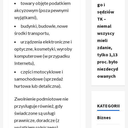
towary objęte podatkiem
go i
akcyzowym (poza pewnymi
sędziów
wyjątkami),
TK –
budynki, budowle, nowe
niemal
środki transportu,
wszyscy
mieli
urządzenia elektroniczne i
zdanie,
optyczne, kosmetyki, wyroby
tylko 1,13
komputerowe (w przypadku
proc. było
Internetu),
niezdecyd
części motocyklowe i
owanych
samochodowe (sprzedaż
Ze świata
hurtowa lub detaliczna).
T
r
u
Zwolnienie podmiotowe nie
m
KATEGORIE
2
przysługuje również, gdy
p
świadczone są usługi
Biznes
o
Sport
prawnicze, doradcze (z
O
g
wyjątkiem rolniczego),