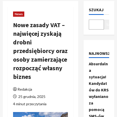
SZUKAJ
News
Nowe zasady VAT –
Szukaj
najwięcej zyskają
drobni
przedsiębiorcy oraz
NAJNOWSZE
osoby zamierzające
Absurdaln
rozpocząć własny
a
biznes
sytuacja!
Kandydat
Redakcja
ów do KRS
wyłaniano
25 grudnia, 2025
za
4 minut przeczytania
pomocą
SMS-ów