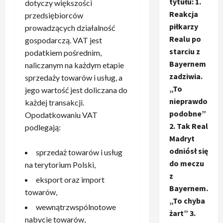
tytułu: 1.
dotyczy większości
Reakcja
przedsiębiorców
piłkarzy
prowadzących działalność
Realu po
gospodarczą. VAT jest
starciu z
podatkiem pośrednim,
Bayernem
naliczanym na każdym etapie
zadziwia.
sprzedaży towarów i usług, a
„To
jego wartość jest doliczana do
nieprawdo
każdej transakcji.
podobne”
Opodatkowaniu VAT
2. Tak Real
podlegają:
Madryt
odniósł się
sprzedaż towarów i usług
do meczu
na terytorium Polski,
z
eksport oraz import
Bayernem.
towarów,
„To chyba
wewnątrzwspólnotowe
żart” 3.
nabycie towarów,