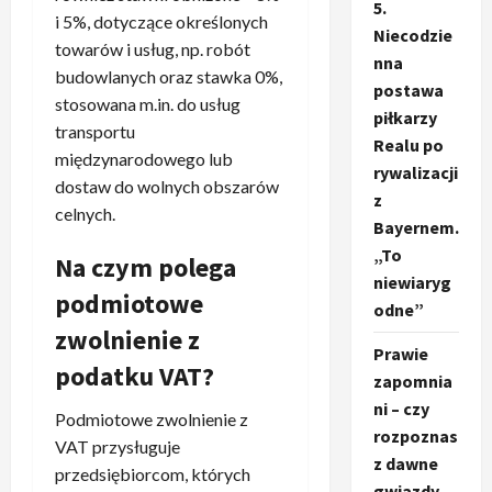
5.
i 5%, dotyczące określonych
Niecodzie
towarów i usług, np. robót
nna
budowlanych oraz stawka 0%,
postawa
stosowana m.in. do usług
piłkarzy
transportu
Realu po
międzynarodowego lub
rywalizacji
dostaw do wolnych obszarów
z
celnych.
Bayernem.
„To
Na czym polega
niewiaryg
podmiotowe
odne”
zwolnienie z
Prawie
podatku VAT?
zapomnia
ni – czy
Podmiotowe zwolnienie z
rozpoznas
VAT przysługuje
z dawne
przedsiębiorcom, których
gwiazdy