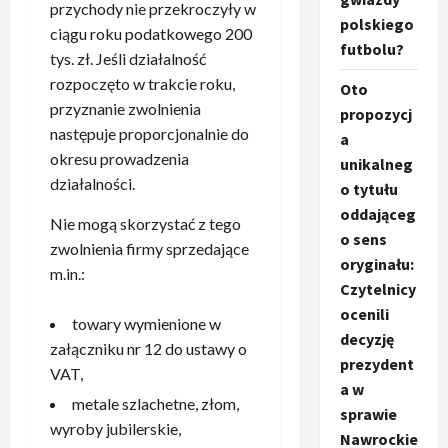
przychody nie przekroczyły w
polskiego
ciągu roku podatkowego 200
futbolu?
tys. zł. Jeśli działalność
rozpoczęto w trakcie roku,
Oto
przyznanie zwolnienia
propozycj
następuje proporcjonalnie do
a
okresu prowadzenia
unikalneg
działalności.
o tytułu
oddająceg
Nie mogą skorzystać z tego
o sens
zwolnienia firmy sprzedające
oryginału:
m.in.:
Czytelnicy
ocenili
towary wymienione w
decyzję
załączniku nr 12 do ustawy o
prezydent
VAT,
a w
metale szlachetne, złom,
sprawie
wyroby jubilerskie,
Nawrockie