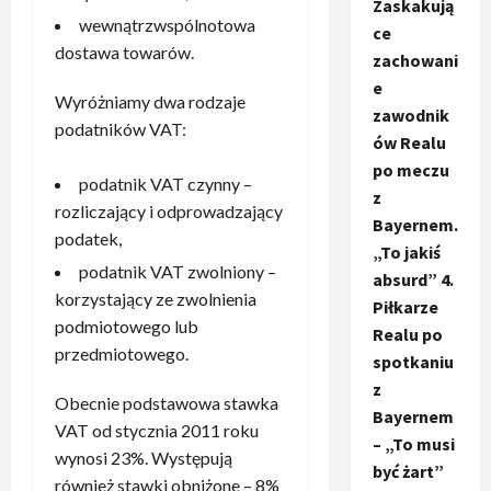
Zaskakują
wewnątrzwspólnotowa
ce
dostawa towarów.
zachowani
e
Wyróżniamy dwa rodzaje
zawodnik
podatników VAT:
ów Realu
po meczu
podatnik VAT czynny –
z
rozliczający i odprowadzający
Bayernem.
podatek,
„To jakiś
podatnik VAT zwolniony –
absurd” 4.
korzystający ze zwolnienia
Piłkarze
podmiotowego lub
Realu po
przedmiotowego.
spotkaniu
z
Obecnie podstawowa stawka
Bayernem
VAT od stycznia 2011 roku
– „To musi
wynosi 23%. Występują
być żart”
również stawki obniżone – 8%