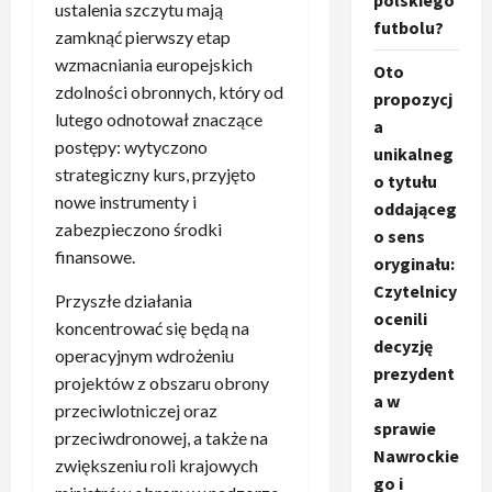
polskiego
ustalenia szczytu mają
futbolu?
zamknąć pierwszy etap
wzmacniania europejskich
Oto
zdolności obronnych, który od
propozycj
lutego odnotował znaczące
a
postępy: wytyczono
unikalneg
strategiczny kurs, przyjęto
o tytułu
nowe instrumenty i
oddająceg
zabezpieczono środki
o sens
finansowe.
oryginału:
Czytelnicy
Przyszłe działania
ocenili
koncentrować się będą na
decyzję
operacyjnym wdrożeniu
prezydent
projektów z obszaru obrony
a w
przeciwlotniczej oraz
sprawie
przeciwdronowej, a także na
Nawrockie
zwiększeniu roli krajowych
go i