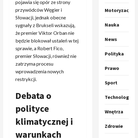
o
a
pojawia się opór ze strony
k
s
3
przywódców Węgier i
Motoryzacja
i
z
Słowacji, jednak obecne
l
Sport
a
Nauka
sygnały z Brukseli wskazują,
P
k
o
że premier Viktor Orban nie
r
a
t
News
będzie blokował ustaleń w tej
a
p
w
w
sprawie, a Robert Fico,
r
4
a
Polityka
i
o
r
premier Słowacji, również nie
e
Polityka
p
c
zatrzyma procesu
O
Prawo
z
o
i
wprowadzenia nowych
t
a
z
e
restrykcji.
o
p
y
Sport
O
p
o
5
c
r
Debata o
r
m
j
m
Technologia
o
Polityka
n
i
u
polityce
A
p
i
p
z
Wnętrza
b
o
a
r
,
klimatycznej i
s
z
n
z
C
Zdrowie
u
y
1
i
e
h
warunkach
r
c
–
r
i