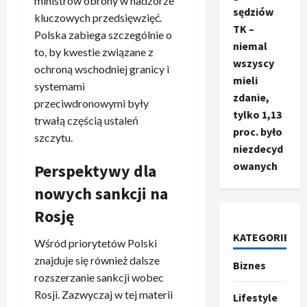
ministrów obrony w nadzorze
sędziów
kluczowych przedsięwzięć.
TK –
Polska zabiega szczególnie o
niemal
to, by kwestie związane z
wszyscy
ochroną wschodniej granicy i
mieli
systemami
zdanie,
przeciwdronowymi były
tylko 1,13
trwałą częścią ustaleń
proc. było
szczytu.
niezdecyd
owanych
Perspektywy dla
Ze świata
nowych sankcji na
T
r
Rosję
u
m
KATEGORIE
2
Wśród priorytetów Polski
p
znajduje się również dalsze
Biznes
o
Sport
rozszerzanie sankcji wobec
O
g
t
Rosji. Zazwyczaj w tej materii
ł
Lifestyle