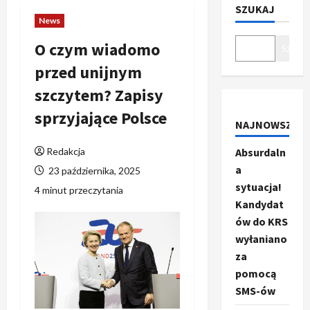
SZUKAJ
News
O czym wiadomo
Szukaj
przed unijnym
szczytem? Zapisy
sprzyjające Polsce
NAJNOWSZE
Redakcja
Absurdaln
a
23 października, 2025
sytuacja!
4 minut przeczytania
Kandydat
ów do KRS
wyłaniano
za
pomocą
SMS-ów