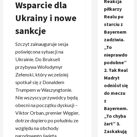
Reakcja
Wsparcie dla
piłkarzy
Ukrainy i nowe
Realu po
starciu z
sankcje
Bayernem
zadziwia.
Szczyt zainauguruje sesja
„To
poświęcona sytuacji na
nieprawdo
Ukrainie. Do Brukseli
podobne”
przybywa Wołodymyr
2. Tak Real
Zełenski, który wcześniej
Madryt
spotkał się z Donaldem
odniósł się
Trumpem w Waszyngtonie.
do meczu
Nie wszyscy przywódcy będą
z
obecni na początku dyskusji –
Bayernem.
Viktor Orban, premier Węgier,
„To chyba
dotrze dopiero po południu ze
żart” 3.
względu na obchody
Zaskakują
narodowego święta.