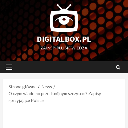
Przejdź
do
treści
DIGITALBOX.PL
ZAINSPIRUJ SIĘ WIEDZĄ
Menu
główne
Strona główna
News
O czym wiadomo przed unijnym szczytem? Zapisy
sprzyjające Polsce