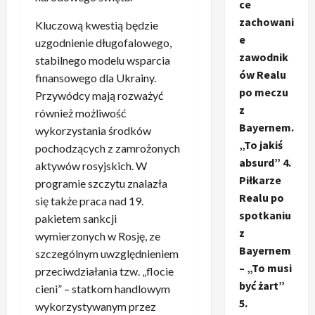
ce
zachowani
Kluczową kwestią będzie
e
uzgodnienie długofalowego,
zawodnik
stabilnego modelu wsparcia
ów Realu
finansowego dla Ukrainy.
po meczu
Przywódcy mają rozważyć
z
również możliwość
Bayernem.
wykorzystania środków
„To jakiś
pochodzących z zamrożonych
absurd” 4.
aktywów rosyjskich. W
Piłkarze
programie szczytu znalazła
Realu po
się także praca nad 19.
spotkaniu
pakietem sankcji
z
wymierzonych w Rosję, ze
Bayernem
szczególnym uwzględnieniem
– „To musi
przeciwdziałania tzw. „flocie
być żart”
cieni” – statkom handlowym
5.
wykorzystywanym przez