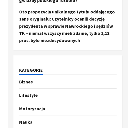
gwiazdy polskiego futbolu?
Oto propozycja unikalnego tytułu oddającego
sens oryginału: Czytelnicy ocenili decyzję
prezydenta w sprawie Nawrockiego i sędziów
TK – niemal wszyscy mieli zdanie, tylko 1,13
proc. było niezdecydowanych
KATEGORIE
Biznes
Ze świata
Trump ogłasza otwarcie
Ormuz, Chiny wyrażają
Lifestyle
entuzjazm, reszta świata
pozostaje sceptyczna
2
Motoryzacja
16 kwietnia, 2026
Sport
Nauka
Oto kilka propozycji