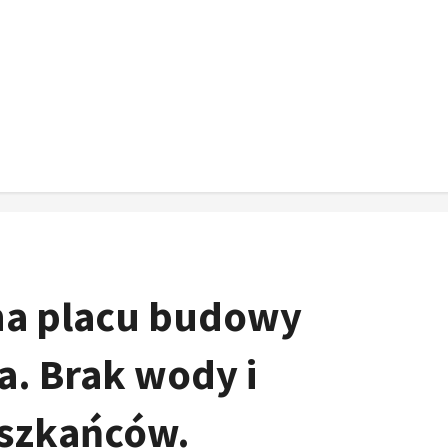
na placu budowy
. Brak wody i
eszkańców.