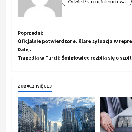
Odwiedź stronę internetową
Z
Poprzedni:
Oficjalnie potwierdzone. Klare sytuacja w repr
o
Dalej:
b
Tragedia w Turcji: Śmigłowiec rozbija się o szpit
a
c
ZOBACZ WIĘCEJ
z
w
p