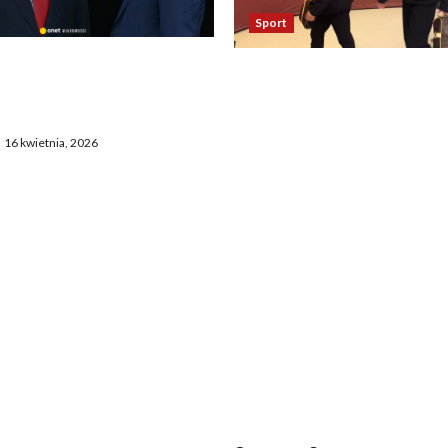
Sport
asza otwarcie Ormuz,
Oto kilka propozycji
żają entuzjazm, reszta
przeredagowanego tytułu:
ostaje sceptyczna
Reakcja piłkarzy Realu po 
16 kwietnia, 2026
Bayernem zadziwia. „To
nieprawdopodobne” 2. Ta
Madryt odniósł się do mec
Bayernem. „To chyba żart”
Zaskakujące zachowanie
zawodników Realu po mec
Bayernem. „To jakiś absur
Piłkarze Realu po spotkan
Bayernem – „To musi być ż
Niecodzienna postawa pił
Realu po rywalizacji z Ba
niewiarygodne”