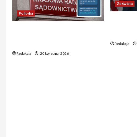
Ze świata
Polityka
Trump ogł
Chiny wyra
Absurdalna sytuacja! Kandydatów
świata poz
do KRS wyłaniano za pomocą SMS-
Redakcja
ów
Redakcja
20 kwietnia, 2026