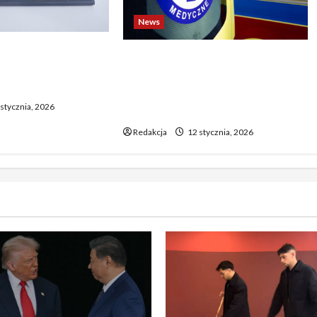
News
o biją rekordy —
Dramatyczne wydarzenia na
wy wzrost pcha
weselu w Tarnobrzegu – 56-
 górę
latek stracił życie podczas
stycznia, 2026
uroczystości
Redakcja
12 stycznia, 2026