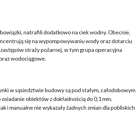
wiązki, natrafili dodatkowo na ciek wodny. Obecnie,
koncentrują się na wypompowywaniu wody oraz dotarciu
m zastępów straży pożarnej, w tym grupa operacyjna
 oraz wodociągowe.
udynki w sąsiedztwie budowy są pod stałym, całodobowym
osiadanie obiektów z dokładnością do 0,1 mm.
 i manualne nie wykazały żadnych zmian dla pobliskich