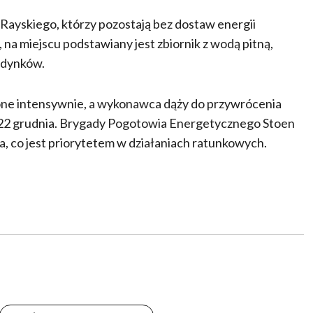
 Rayskiego, którzy pozostają bez dostaw energii
 na miejscu podstawiany jest zbiornik z wodą pitną,
udynków.
one intensywnie, a wykonawca dąży do przywrócenia
, 22 grudnia. Brygady Pogotowia Energetycznego Stoen
a, co jest priorytetem w działaniach ratunkowych.