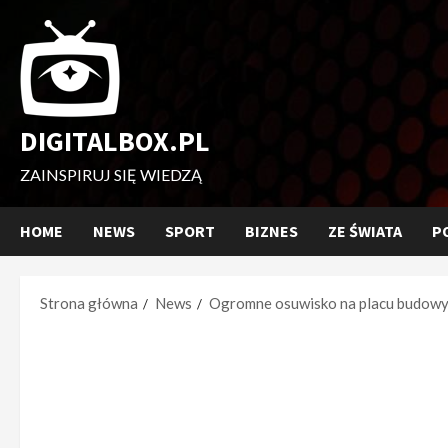
Przejdź
do
treści
DIGITALBOX.PL
ZAINSPIRUJ SIĘ WIEDZĄ
HOME
NEWS
SPORT
BIZNES
ZE ŚWIATA
P
Strona główna
News
Ogromne osuwisko na placu budowy 