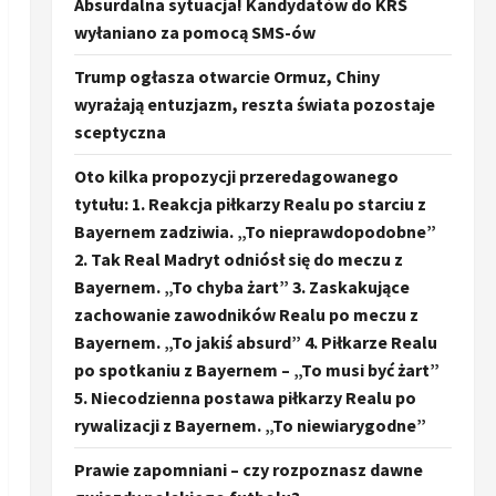
Absurdalna sytuacja! Kandydatów do KRS
wyłaniano za pomocą SMS-ów
Trump ogłasza otwarcie Ormuz, Chiny
wyrażają entuzjazm, reszta świata pozostaje
sceptyczna
Oto kilka propozycji przeredagowanego
tytułu: 1. Reakcja piłkarzy Realu po starciu z
Bayernem zadziwia. „To nieprawdopodobne”
2. Tak Real Madryt odniósł się do meczu z
Bayernem. „To chyba żart” 3. Zaskakujące
zachowanie zawodników Realu po meczu z
Bayernem. „To jakiś absurd” 4. Piłkarze Realu
po spotkaniu z Bayernem – „To musi być żart”
5. Niecodzienna postawa piłkarzy Realu po
rywalizacji z Bayernem. „To niewiarygodne”
Prawie zapomniani – czy rozpoznasz dawne