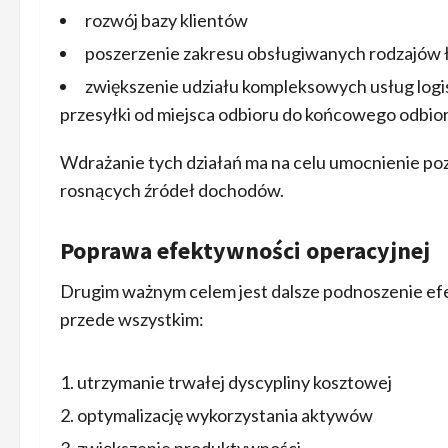
rozwój bazy klientów
poszerzenie zakresu obsługiwanych rodzajów
zwiększenie udziału kompleksowych usług logi
przesyłki od miejsca odbioru do końcowego odbio
Wdrażanie tych działań ma na celu umocnienie poz
rosnących źródeł dochodów.
Poprawa efektywności operacyjnej
Drugim ważnym celem jest dalsze podnoszenie efe
przede wszystkim:
utrzymanie trwałej dyscypliny kosztowej
optymalizację wykorzystania aktywów
zwiększenie produktywności