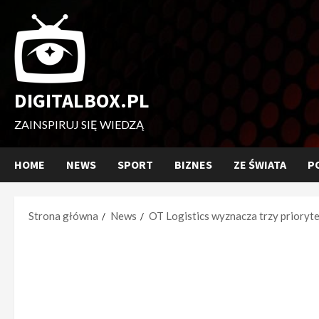
Przejdź
do
treści
DIGITALBOX.PL
ZAINSPIRUJ SIĘ WIEDZĄ
HOME
NEWS
SPORT
BIZNES
ZE ŚWIATA
P
Strona główna
News
OT Logistics wyznacza trzy prioryt