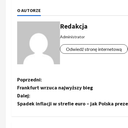
O AUTORZE
Redakcja
Administrator
Odwiedź stronę internetową
Z
Poprzedni:
Frankfurt wrzuca najwyższy bieg
o
Dalej:
b
Spadek inflacji w strefie euro – jak Polska prez
a