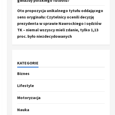
gwiazdy polskiego futbolu?
Oto propozycja unikalnego tytułu oddającego
sens oryginału: Czytelnicy ocenili decyzję
prezydenta w sprawie Nawrockiego i sędziów
TK – niemal wszyscy mieli zdanie, tylko 1,13
proc. było niezdecydowanych
KATEGORIE
Biznes
Ze świata
Trump ogłasza otwarcie
Ormuz, Chiny wyrażają
Lifestyle
entuzjazm, reszta świata
pozostaje sceptyczna
2
Motoryzacja
16 kwietnia, 2026
Sport
Nauka
Oto kilka propozycji