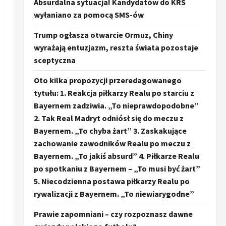
Absurdalna sytuacja! Kandydatów do KRS
wyłaniano za pomocą SMS-ów
Trump ogłasza otwarcie Ormuz, Chiny
wyrażają entuzjazm, reszta świata pozostaje
sceptyczna
Oto kilka propozycji przeredagowanego
tytułu: 1. Reakcja piłkarzy Realu po starciu z
Bayernem zadziwia. „To nieprawdopodobne”
2. Tak Real Madryt odniósł się do meczu z
Bayernem. „To chyba żart” 3. Zaskakujące
zachowanie zawodników Realu po meczu z
Bayernem. „To jakiś absurd” 4. Piłkarze Realu
po spotkaniu z Bayernem – „To musi być żart”
5. Niecodzienna postawa piłkarzy Realu po
rywalizacji z Bayernem. „To niewiarygodne”
Prawie zapomniani – czy rozpoznasz dawne