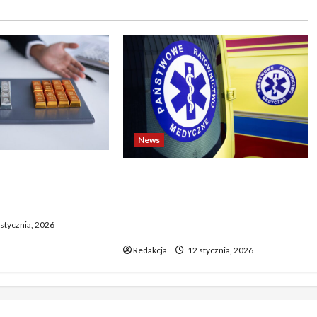
News
o biją rekordy —
Dramatyczne wydarzenia na
wy wzrost pcha
weselu w Tarnobrzegu – 56-
 górę
latek stracił życie podczas
stycznia, 2026
uroczystości
Redakcja
12 stycznia, 2026