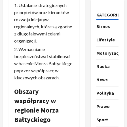
r
Ustalanie strategicznych
u
priorytetów oraz kierunków
KATEGORIE
m
2
rozwoju inicjatyw
p
Biznes
regionalnych, które są zgodne
o
Sport
z długofalowymi celami
O
g
Lifestyle
organizacji.
t
ł
o
a
Wzmacnianie
Motoryzacja
k
s
3
bezpieczeństwa i stabilności
i
z
w basenie Morza Bałtyckiego
Nauka
l
Sport
a
poprzez współpracę w
P
k
o
kluczowych obszarach.
r
a
News
t
a
p
w
Obszary
w
r
4
a
Polityka
i
o
r
współpracy w
e
Polityka
p
c
Prawo
regionie Morza
O
z
o
i
t
a
z
e
Bałtyckiego
Sport
o
p
y
O