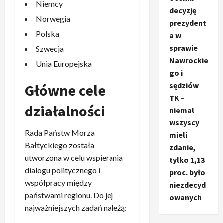
Niemcy
decyzję
Norwegia
prezydent
Polska
a w
sprawie
Szwecja
Nawrockie
Unia Europejska
go i
sędziów
Główne cele
TK –
działalności
niemal
wszyscy
Rada Państw Morza
mieli
Bałtyckiego została
zdanie,
utworzona w celu wspierania
tylko 1,13
dialogu politycznego i
proc. było
współpracy między
niezdecyd
państwami regionu. Do jej
owanych
najważniejszych zadań należą:
Ze świata
T