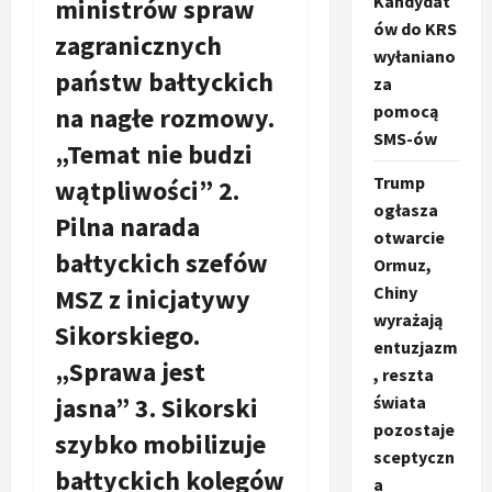
Kandydat
ministrów spraw
ów do KRS
zagranicznych
wyłaniano
państw bałtyckich
za
pomocą
na nagłe rozmowy.
SMS-ów
„Temat nie budzi
Trump
wątpliwości” 2.
ogłasza
Pilna narada
otwarcie
bałtyckich szefów
Ormuz,
Chiny
MSZ z inicjatywy
wyrażają
Sikorskiego.
entuzjazm
„Sprawa jest
, reszta
jasna” 3. Sikorski
świata
pozostaje
szybko mobilizuje
sceptyczn
bałtyckich kolegów
a