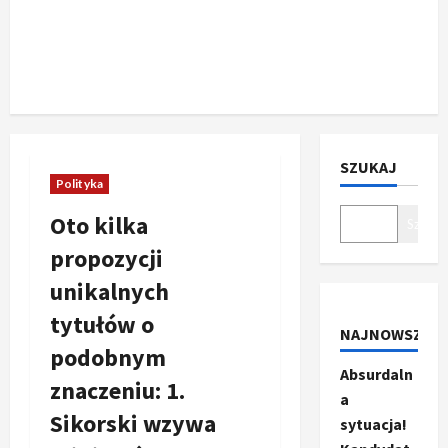
SZUKAJ
Polityka
Oto kilka
Szukaj
propozycji
unikalnych
tytułów o
NAJNOWSZE
podobnym
Absurdaln
znaczeniu: 1.
a
Sikorski wzywa
sytuacja!