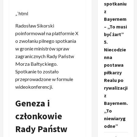
spotkaniu
z
„`html
Bayernem
Radosław Sikorski
– „To musi
poinformował na platformie X
być żart”
o zwołaniu pilnego spotkania
5.
w gronie ministrów spraw
Niecodzie
zagranicznych Rady Państw
nna
Morza Bałtyckiego.
postawa
Spotkanie to zostało
piłkarzy
przeprowadzone w formule
Realu po
wideokonferencji.
rywalizacji
z
Geneza i
Bayernem.
„To
członkowie
niewiaryg
Rady Państw
odne”