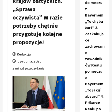
krajów bałtyckich.
do meczu
„Sprawa
z
Bayernem.
oczywista” W razie
„To chyba
potrzeby chętnie
żart” 3.
przygotuję kolejne
Zaskakują
ce
propozycje!
zachowani
e
Redakcja
zawodnik
8 grudnia, 2025
ów Realu
2 minut przeczytania
po meczu
z
Bayernem.
„To jakiś
absurd” 4.
Piłkarze
Realu po