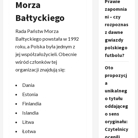
Prawie
Morza
zapomnia
Bałtyckiego
ni – czy
rozpoznas
Rada Państw Morza
z dawne
Bałtyckiego powstała w 1992
gwiazdy
roku, a Polska była jednym z
polskiego
jej współzałożycieli. Obecnie
futbolu?
wśród członków tej
Oto
organizacji znajdują się:
propozycj
a
Dania
unikalneg
Estonia
o tytułu
Finlandia
oddająceg
Islandia
o sens
oryginału:
Litwa
Czytelnicy
Łotwa
ocenili