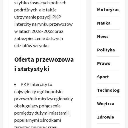
o
szybko rosnących potrzeb
O
g
Motoryzacja
podróżnych, ale także
t
ł
utrzymanie pozycji PKP
o
a
Nauka
Intercity na rynku przewozów
k
s
3
w latach 2026-2032 oraz
i
z
News
l
Sport
zabezpieczenie dalszych
a
P
k
o
udziałów w rynku.
Polityka
r
a
t
a
p
w
Oferta przewozowa
w
r
Prawo
4
a
i statystyki
i
o
r
e
Polityka
p
c
Sport
O
z
o
i
PKP Intercity to
t
a
z
e
Technologia
największy ogólnopolski
o
p
y
O
przewoźnik międzyregionalny
p
o
5
c
r
Wnętrza
obsługujący połączenia
r
m
j
m
o
Polityka
n
pomiędzy dużymi miastami i
i
u
Zdrowie
A
p
i
p
popularnymi ośrodkami
z
b
o
a
r
,
turystycznymi w kraju.