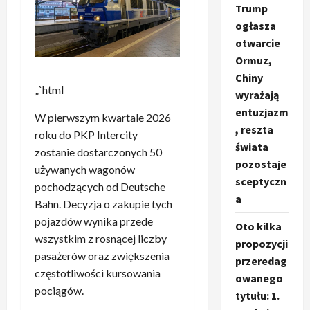
Trump
ogłasza
otwarcie
Ormuz,
Chiny
„`html
wyrażają
entuzjazm
W pierwszym kwartale 2026
, reszta
roku do PKP Intercity
świata
zostanie dostarczonych 50
pozostaje
używanych wagonów
sceptyczn
pochodzących od Deutsche
a
Bahn. Decyzja o zakupie tych
pojazdów wynika przede
Oto kilka
wszystkim z rosnącej liczby
propozycji
pasażerów oraz zwiększenia
przeredag
częstotliwości kursowania
owanego
pociągów.
tytułu: 1.