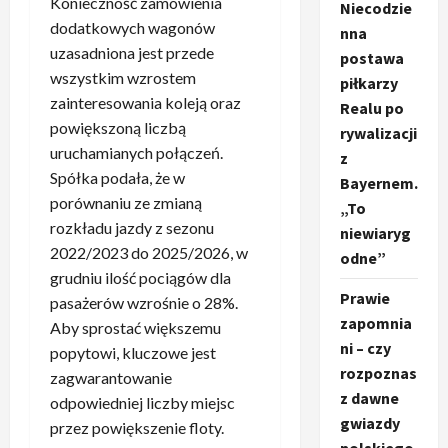
Konieczność zamówienia
Niecodzie
dodatkowych wagonów
nna
uzasadniona jest przede
postawa
wszystkim wzrostem
piłkarzy
zainteresowania koleją oraz
Realu po
powiększoną liczbą
rywalizacji
uruchamianych połączeń.
z
Spółka podała, że w
Bayernem.
porównaniu ze zmianą
„To
rozkładu jazdy z sezonu
niewiaryg
2022/2023 do 2025/2026, w
odne”
grudniu ilość pociągów dla
Prawie
pasażerów wzrośnie o 28%.
zapomnia
Aby sprostać większemu
ni – czy
popytowi, kluczowe jest
rozpoznas
zagwarantowanie
z dawne
odpowiedniej liczby miejsc
gwiazdy
przez powiększenie floty.