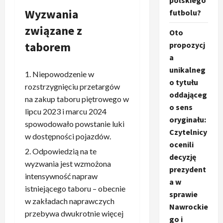
polskiego
Wyzwania
futbolu?
związane z
Oto
taborem
propozycj
a
unikalneg
Niepowodzenie w
o tytułu
rozstrzygnięciu przetargów
oddająceg
na zakup taboru piętrowego w
o sens
lipcu 2023 i marcu 2024
oryginału:
spowodowało powstanie luki
Czytelnicy
w dostępności pojazdów.
ocenili
Odpowiedzią na te
decyzję
wyzwania jest wzmożona
prezydent
intensywność napraw
a w
istniejącego taboru – obecnie
sprawie
w zakładach naprawczych
Nawrockie
przebywa dwukrotnie więcej
go i