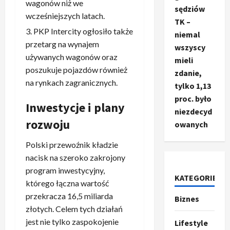
wagonów niż we
sędziów
wcześniejszych latach.
TK –
PKP Intercity ogłosiło także
niemal
przetarg na wynajem
wszyscy
używanych wagonów oraz
mieli
poszukuje pojazdów również
zdanie,
na rynkach zagranicznych.
tylko 1,13
proc. było
Inwestycje i plany
niezdecyd
rozwoju
owanych
Polski przewoźnik kładzie
nacisk na szeroko zakrojony
Ze świata
program inwestycyjny,
T
KATEGORIE
którego łączna wartość
r
przekracza 16,5 miliarda
u
Biznes
m
złotych. Celem tych działań
2
p
jest nie tylko zaspokojenie
Lifestyle
Sport