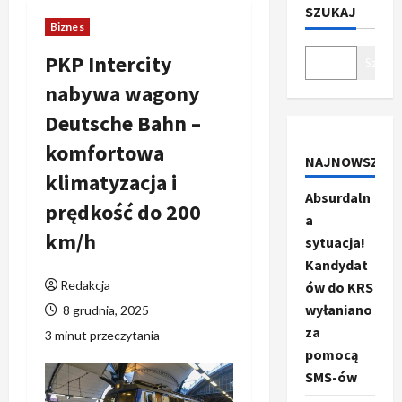
SZUKAJ
Biznes
PKP Intercity
Szukaj
nabywa wagony
Deutsche Bahn –
komfortowa
NAJNOWSZE
klimatyzacja i
Absurdaln
prędkość do 200
a
km/h
sytuacja!
Kandydat
Redakcja
ów do KRS
wyłaniano
8 grudnia, 2025
za
3 minut przeczytania
pomocą
SMS-ów