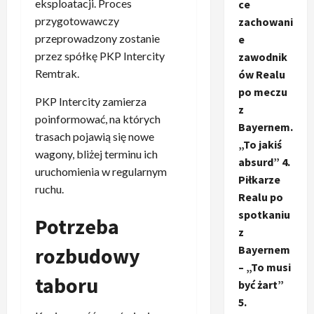
eksploatacji. Proces
ce
przygotowawczy
zachowani
przeprowadzony zostanie
e
przez spółkę PKP Intercity
zawodnik
Remtrak.
ów Realu
po meczu
PKP Intercity zamierza
z
poinformować, na których
Bayernem.
trasach pojawią się nowe
„To jakiś
wagony, bliżej terminu ich
absurd” 4.
uruchomienia w regularnym
Piłkarze
ruchu.
Realu po
spotkaniu
Potrzeba
z
Bayernem
rozbudowy
– „To musi
taboru
być żart”
5.