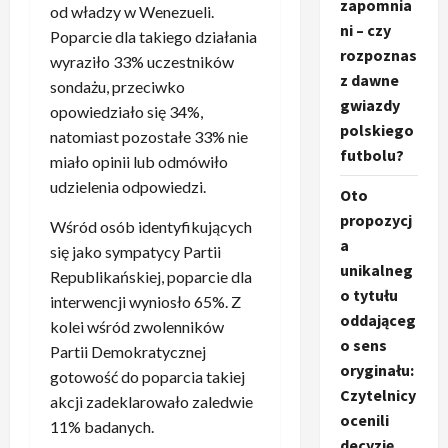
zapomnia
od władzy w Wenezueli.
ni – czy
Poparcie dla takiego działania
rozpoznas
wyraziło 33% uczestników
z dawne
sondażu, przeciwko
gwiazdy
opowiedziało się 34%,
polskiego
natomiast pozostałe 33% nie
futbolu?
miało opinii lub odmówiło
udzielenia odpowiedzi.
Oto
propozycj
Wśród osób identyfikujących
a
się jako sympatycy Partii
unikalneg
Republikańskiej, poparcie dla
o tytułu
interwencji wyniosło 65%. Z
oddająceg
kolei wśród zwolenników
o sens
Partii Demokratycznej
oryginału:
gotowość do poparcia takiej
Czytelnicy
akcji zadeklarowało zaledwie
ocenili
11% badanych.
decyzję