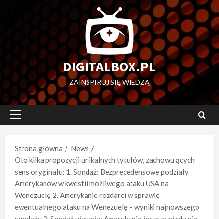
Przejdź
do
treści
DIGITALBOX.PL
ZAINSPIRUJ SIĘ WIEDZĄ
Menu
główne
Strona główna
News
Oto kilka propozycji unikalnych tytułów, zachowujących
sens oryginału: 1. Sondaż: Bezprecedensowe podziały
Amerykanów w kwestii możliwego ataku USA na
Wenezuelę 2. Amerykanie rozdarci w sprawie
ewentualnego ataku na Wenezuelę – wyniki najnowszego
sondażu 3. Sondaż ujawnia: Amerykanie jeszcze nigdy nie