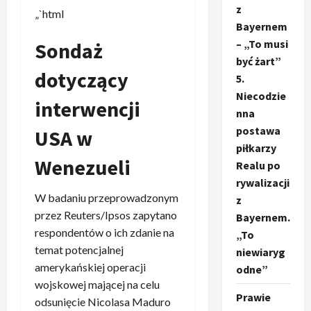
z
„`html
Bayernem
– „To musi
Sondaż
być żart”
dotyczący
5.
Niecodzie
interwencji
nna
postawa
USA w
piłkarzy
Wenezueli
Realu po
rywalizacji
W badaniu przeprowadzonym
z
przez Reuters/Ipsos zapytano
Bayernem.
respondentów o ich zdanie na
„To
temat potencjalnej
niewiaryg
amerykańskiej operacji
odne”
wojskowej mającej na celu
Prawie
odsunięcie Nicolasa Maduro