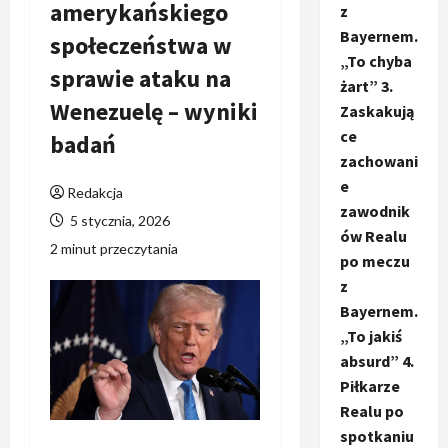
amerykańskiego
z
Bayernem.
społeczeństwa w
„To chyba
sprawie ataku na
żart” 3.
Wenezuelę – wyniki
Zaskakują
ce
badań
zachowani
e
Redakcja
zawodnik
5 stycznia, 2026
ów Realu
2 minut przeczytania
po meczu
z
Bayernem.
„To jakiś
absurd” 4.
Piłkarze
Realu po
spotkaniu