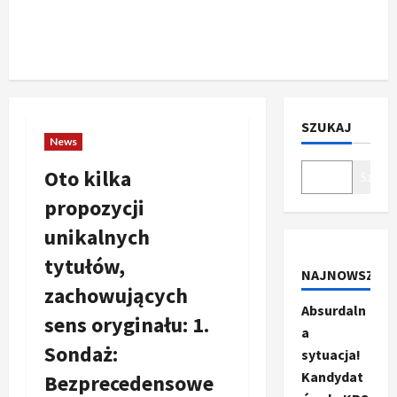
SZUKAJ
News
Oto kilka
Szukaj
propozycji
unikalnych
tytułów,
NAJNOWSZE
zachowujących
Absurdaln
sens oryginału: 1.
a
Sondaż:
sytuacja!
Kandydat
Bezprecedensowe