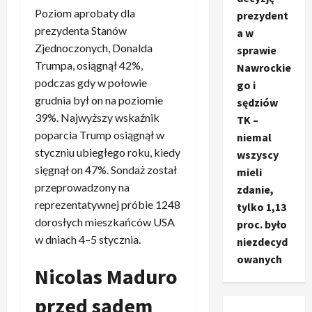
Poziom aprobaty dla
prezydent
prezydenta Stanów
a w
Zjednoczonych, Donalda
sprawie
Trumpa, osiągnął 42%,
Nawrockie
podczas gdy w połowie
go i
grudnia był on na poziomie
sędziów
39%. Najwyższy wskaźnik
TK –
poparcia Trump osiągnął w
niemal
styczniu ubiegłego roku, kiedy
wszyscy
sięgnął on 47%. Sondaż został
mieli
przeprowadzony na
zdanie,
reprezentatywnej próbie 1248
tylko 1,13
dorosłych mieszkańców USA
proc. było
w dniach 4–5 stycznia.
niezdecyd
owanych
Nicolas Maduro
Ze świata
T
przed sądem
r