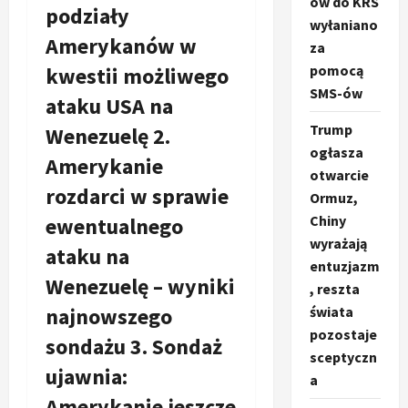
ów do KRS
podziały
wyłaniano
Amerykanów w
za
pomocą
kwestii możliwego
SMS-ów
ataku USA na
Trump
Wenezuelę 2.
ogłasza
Amerykanie
otwarcie
rozdarci w sprawie
Ormuz,
Chiny
ewentualnego
wyrażają
ataku na
entuzjazm
Wenezuelę – wyniki
, reszta
najnowszego
świata
pozostaje
sondażu 3. Sondaż
sceptyczn
ujawnia:
a
Amerykanie jeszcze