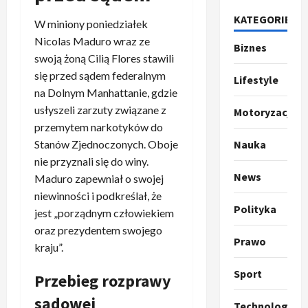
u
KATEGORIE
W miniony poniedziałek
m
2
p
Nicolas Maduro wraz ze
Biznes
o
Sport
swoją żoną Cilią Flores stawili
O
g
się przed sądem federalnym
Lifestyle
t
ł
na Dolnym Manhattanie, gdzie
o
a
usłyszeli zarzuty związane z
Motoryzacja
k
s
3
przemytem narkotyków do
i
z
Stanów Zjednoczonych. Oboje
Nauka
l
Sport
a
P
k
nie przyznali się do winy.
o
r
a
News
t
Maduro zapewniał o swojej
a
p
w
niewinności i podkreślał, że
w
r
4
a
Polityka
jest „porządnym człowiekiem
i
o
r
oraz prezydentem swojego
e
Polityka
p
c
Prawo
kraju”.
O
z
o
i
t
a
z
e
Sport
Przebieg rozprawy
o
p
y
O
p
o
5
c
r
sądowej
Technologia