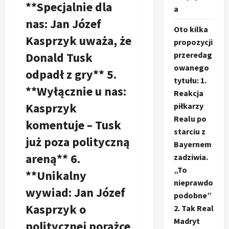
**Specjalnie dla
a
nas: Jan Józef
Oto kilka
Kasprzyk uważa, że
propozycji
Donald Tusk
przeredag
owanego
odpadł z gry** 5.
tytułu: 1.
**Wyłącznie u nas:
Reakcja
Kasprzyk
piłkarzy
Realu po
komentuje – Tusk
starciu z
już poza polityczną
Bayernem
areną** 6.
zadziwia.
„To
**Unikalny
nieprawdo
wywiad: Jan Józef
podobne”
Kasprzyk o
2. Tak Real
Madryt
politycznej porażce