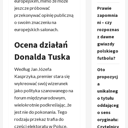
europejskim, mimo że może
jeszcze próbować
Prawie
przekonywać opinię publiczną
zapomnia
o swoim znaczeniu na
ni – czy
europejskich salonach.
rozpoznas
z dawne
Ocena działań
gwiazdy
polskiego
Donalda Tuska
futbolu?
Według Jan Józefa
Oto
Kasprzyka, premier stara się
propozycj
wykreować swój wizerunek
a
jako polityka szanowanego na
unikalneg
forum międzynarodowym,
o tytułu
wielokrotnie podkreślając, że
oddająceg
jest nie do pokonania. Tego
o sens
rodzaju przekaz trafia do
oryginału:
części elektoratu w Polsce,
Czytelnicy