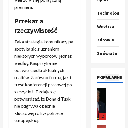
i
o
r
premiera.
e
Polityka
p
c
Technologia
O
z
o
i
Przekaz a
t
a
z
e
Wnętrza
rzeczywistość
o
p
y
O
p
o
5
c
r
Zdrowie
Taka strategia komunikacyjna
r
m
j
m
o
Polityka
spotyka się z uznaniem
n
i
u
Ze świata
A
p
i
p
niektórych wyborców, jednak
z
b
o
a
r
,
według Kasprzyka nie
s
z
n
z
C
odzwierciedla aktualnych
u
y
1
i
e
h
POPULARNE
realiów. Zarówno forma, jak i
r
c
–
r
i
treść konferencji prasowej po
d
Ze świata
j
c
e
n
T
szczycie UE zdają się
a
a
z
d
y
r
l
u
potwierdzać, że Donald Tusk
y
a
w
u
n
n
r
nie odgrywa obecnie
g
y
m
a
2
i
o
o
r
kluczowej roli w polityce
p
s
k
z
w
a
europejskiej.
o
Sport
y
a
p
a
ż