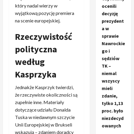
który nadal wierzy w
ocenili
wyjątkową pozycję premiera
decyzję
na scenie europejskiej.
prezydent
a w
Rzeczywistość
sprawie
Nawrockie
polityczna
go i
sędziów
według
TK –
Kasprzyka
niemal
wszyscy
Jednakże Kasprzyk twierdzi,
mieli
że rzeczywiste okoliczności są
zdanie,
zupełnie inne. Materiały
tylko 1,13
dotyczące udziału Donalda
proc. było
Tuska w niedawnym szczycie
niezdecyd
Unii Europejskiej w Brukseli
owanych
wskazują – zdaniem doradcy