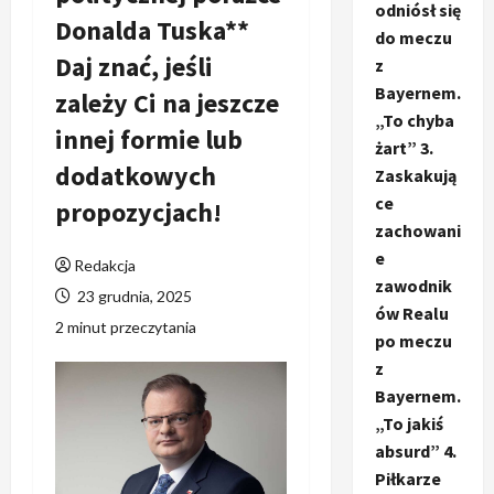
odniósł się
Donalda Tuska**
do meczu
Daj znać, jeśli
z
Bayernem.
zależy Ci na jeszcze
„To chyba
innej formie lub
żart” 3.
dodatkowych
Zaskakują
ce
propozycjach!
zachowani
e
Redakcja
zawodnik
23 grudnia, 2025
ów Realu
2 minut przeczytania
po meczu
z
Bayernem.
„To jakiś
absurd” 4.
Piłkarze