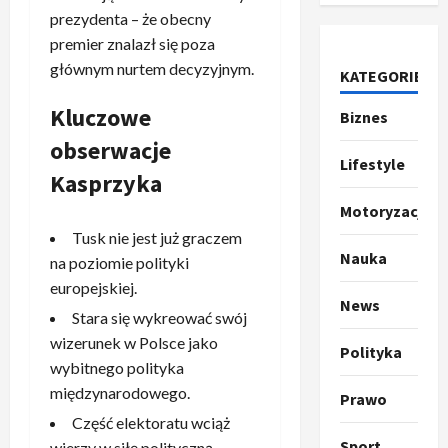
prezydenta – że obecny
premier znalazł się poza
głównym nurtem decyzyjnym.
KATEGORIE
Ze świata
Kluczowe
Biznes
T
r
obserwacje
u
Lifestyle
Kasprzyka
m
2
p
Motoryzacja
o
Sport
Tusk nie jest już graczem
O
g
Nauka
na poziomie polityki
t
ł
europejskiej.
o
a
News
k
s
3
Stara się wykreować swój
i
z
wizerunek w Polsce jako
Polityka
l
Sport
a
wybitnego polityka
P
k
o
międzynarodowego.
Prawo
r
a
t
a
Część elektoratu wciąż
p
w
w
r
Sport
4
a
wierzy w siłę polityczną