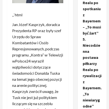
Realu po
spotkaniu
„`html
z
Bayernem
Jan Józef Kasprzyk, doradca
– „To musi
Prezydenta RP oraz były szef
być żart”
Urzędu do Spraw
5.
Kombatantów i Osób
Niecodzie
Represjonowanych, podczas
nna
programu „Kontra” w Telewizji
postawa
wPolsce24 wyraził
piłkarzy
wątpliwości dotyczące
Realu po
świadomości Donalda Tuska
rywalizacji
na temat jego obecnej pozycji
z
na arenie politycznej.
Bayernem.
Kasprzyk zwrócił uwagę, że
„To
Tusk nie jest już politykiem
niewiaryg
liczącym się na szczeblu
odne”