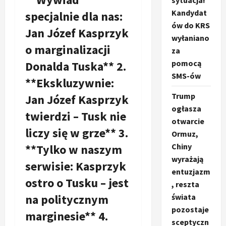
sytuacja!
Kandydat
specjalnie dla nas:
ów do KRS
Jan Józef Kasprzyk
wyłaniano
o marginalizacji
za
pomocą
Donalda Tuska** 2.
SMS-ów
**Ekskluzywnie:
Trump
Jan Józef Kasprzyk
ogłasza
twierdzi – Tusk nie
otwarcie
liczy się w grze** 3.
Ormuz,
Chiny
**Tylko w naszym
wyrażają
serwisie: Kasprzyk
entuzjazm
ostro o Tusku – jest
, reszta
na politycznym
świata
pozostaje
marginesie** 4.
sceptyczn