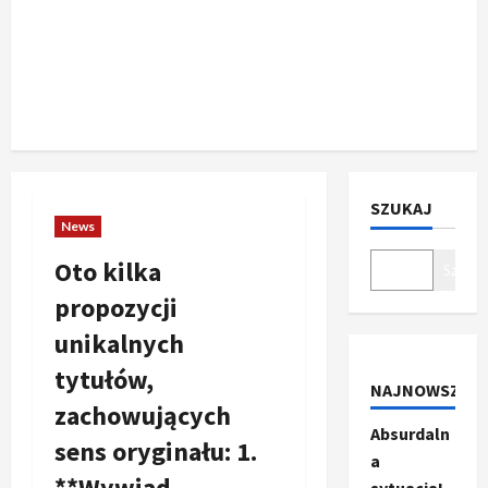
SZUKAJ
News
Oto kilka
Szukaj
propozycji
unikalnych
tytułów,
NAJNOWSZE
zachowujących
Absurdaln
sens oryginału: 1.
a
**Wywiad