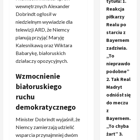
tytułu: 1.
wewnętrznych Alexander
Reakcja
Dobrindt ogłosił w
piłkarzy
niedzielnym wywiadzie dla
Realu po
telewizji ARD, że Niemcy
starciu z
planują przyjąć Maryję
Bayernem
Kalesnikawą oraz Wiktara
zadziwia.
Babarykę, białoruskich
„To
działaczy opozycyjnych.
nieprawdo
podobne”
Wzmocnienie
2. Tak Real
białoruskiego
Madryt
odniósł się
ruchu
do meczu
demokratycznego
z
Bayernem.
Minister Dobrindt wyjaśnił, że
„To chyba
Niemcy zamierzają udzielić
żart” 3.
wsparcia przynajmniej dwóm