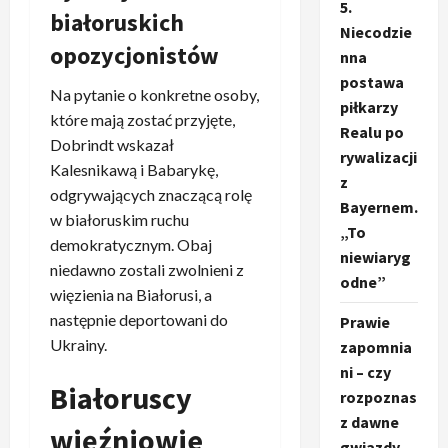
5.
białoruskich
Niecodzie
opozycjonistów
nna
postawa
Na pytanie o konkretne osoby,
piłkarzy
które mają zostać przyjęte,
Realu po
Dobrindt wskazał
rywalizacji
Kalesnikawą i Babarykę,
z
odgrywających znaczącą rolę
Bayernem.
w białoruskim ruchu
„To
demokratycznym. Obaj
niewiaryg
niedawno zostali zwolnieni z
odne”
więzienia na Białorusi, a
następnie deportowani do
Prawie
Ukrainy.
zapomnia
ni – czy
Białoruscy
rozpoznas
z dawne
więźniowie
gwiazdy