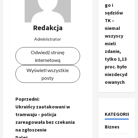
go i
sędziów
TK –
Redakcja
niemal
wszyscy
Administrator
mieli
zdanie,
Odwiedź stronę
tylko 1,13
internetową
proc. było
Wyświetl wszystkie
niezdecyd
posty
owanych
Z
Poprzedni:
Ukraińcy zaatakowani w
o
KATEGORIE
tramwaju – policja
zareagowała bez czekania
b
Biznes
Ze świata
na zgłoszenie
T
Dalej: