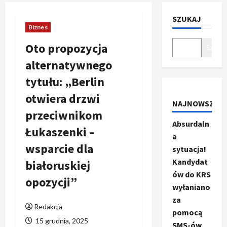
SZUKAJ
Biznes
Oto propozycja
Szukaj
alternatywnego
tytułu: „Berlin
otwiera drzwi
NAJNOWSZE
przeciwnikom
Absurdaln
Łukaszenki –
a
wsparcie dla
sytuacja!
Kandydat
białoruskiej
ów do KRS
opozycji”
wyłaniano
za
Redakcja
pomocą
15 grudnia, 2025
SMS-ów