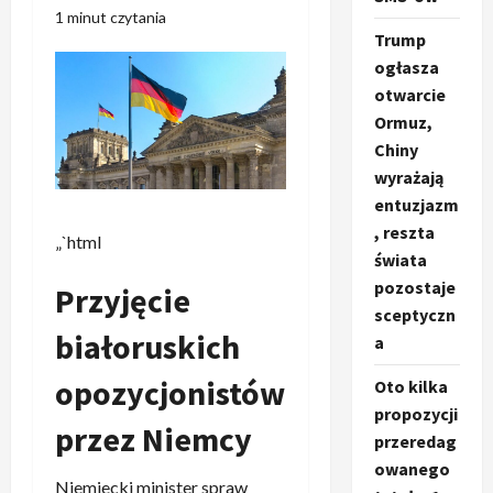
1 minut czytania
Trump
ogłasza
otwarcie
Ormuz,
Chiny
wyrażają
entuzjazm
, reszta
„`html
świata
pozostaje
Przyjęcie
sceptyczn
białoruskich
a
opozycjonistów
Oto kilka
propozycji
przez Niemcy
przeredag
owanego
Niemiecki minister spraw