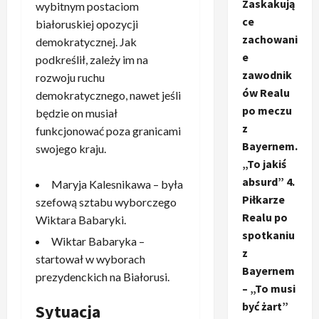
Zaskakują
wybitnym postaciom
ce
białoruskiej opozycji
zachowani
demokratycznej. Jak
e
podkreślił, zależy im na
zawodnik
rozwoju ruchu
ów Realu
demokratycznego, nawet jeśli
po meczu
będzie on musiał
z
funkcjonować poza granicami
Bayernem.
swojego kraju.
„To jakiś
absurd” 4.
Maryja Kalesnikawa – była
Piłkarze
szefową sztabu wyborczego
Realu po
Wiktara Babaryki.
spotkaniu
Wiktar Babaryka –
z
startował w wyborach
Bayernem
prezydenckich na Białorusi.
– „To musi
być żart”
Sytuacja