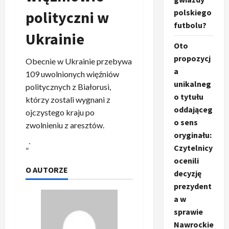
polskiego
polityczni w
futbolu?
Ukrainie
Oto
propozycj
Obecnie w Ukrainie przebywa
a
109 uwolnionych więźniów
unikalneg
politycznych z Białorusi,
o tytułu
którzy zostali wygnani z
oddająceg
ojczystego kraju po
o sens
zwolnieniu z aresztów.
oryginału:
„`
Czytelnicy
ocenili
O AUTORZE
decyzję
prezydent
a w
sprawie
Nawrockie