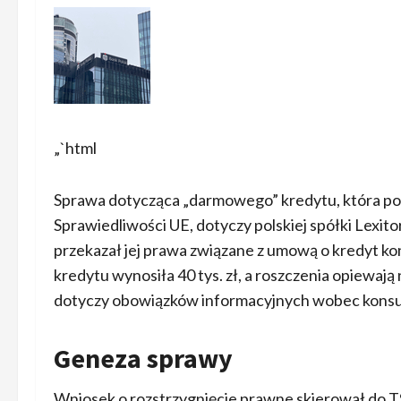
„`html
Sprawa dotycząca „darmowego” kredytu, która po 
Sprawiedliwości UE, dotyczy polskiej spółki Lexitor
przekazał jej prawa związane z umową o kredyt ko
kredytu wynosiła 40 tys. zł, a roszczenia opiewają 
dotyczy obowiązków informacyjnych wobec kons
Geneza sprawy
Wniosek o rozstrzygnięcie prawne skierował do T