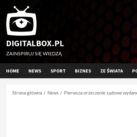
Przejdź
do
treści
DIGITALBOX.PL
ZAINSPIRUJ SIĘ WIEDZĄ
HOME
NEWS
SPORT
BIZNES
ZE ŚWIATA
P
Strona główna
News
Pierwsza orzeczenie sądowe wydan