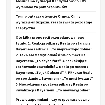
Absurdalna sytuacja! Kandydatów do KRS
wyłaniano za pomocą SMS-ów
Trump ogłasza otwarcie Ormuz, Chiny
wyrażają entuzjazm, reszta świata pozostaje
sceptyczna
Oto kilka propozycji przeredagowanego
tytułu: 1. Reakcja piłkarzy Realu po starciu z
Bayernem zadziwia. „To nieprawdopodobne”
2. Tak Real Madryt odniósł się do meczu z
Bayernem. „To chyba żart” 3. Zaskakujące
zachowanie zawodników Realu po meczu z
Bayernem. „To jakiś absurd” 4. Piłkarze Realu
po spotkaniu z Bayernem – „To musi być żart”
5. Niecodzienna postawa piłkarzy Realu po
rywalizacji z Bayernem. „To niewiarygodne”
Prawie zapomniani – czy rozpoznasz dawne