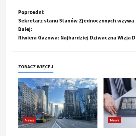
Z
Poprzedni:
Sekretarz stanu Stanów Zjednoczonych wzywa U
o
Dalej:
b
Riwiera Gazowa: Najbardziej Dziwaczna Wizja 
a
c
ZOBACZ WIĘCEJ
z
w
p
i
News
News
s