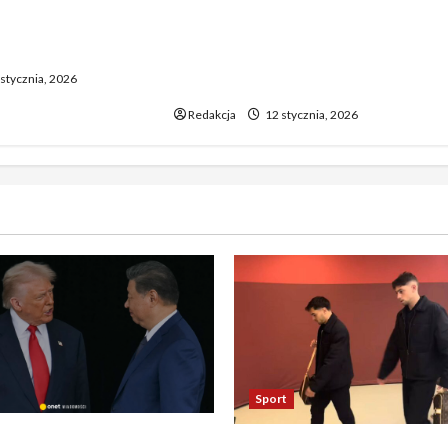
o biją rekordy —
Dramatyczne wydarzenia na
wy wzrost pcha
weselu w Tarnobrzegu – 56-
 górę
latek stracił życie podczas
stycznia, 2026
uroczystości
Redakcja
12 stycznia, 2026
Sport
asza otwarcie Ormuz,