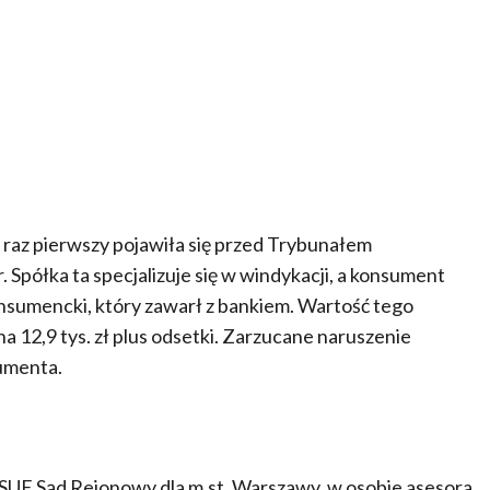
raz pierwszy pojawiła się przed Trybunałem
. Spółka ta specjalizuje się w windykacji, a konsument
nsumencki, który zawarł z bankiem. Wartość tego
na 12,9 tys. zł plus odsetki. Zarzucane naruszenie
umenta.
SUE Sąd Rejonowy dla m.st. Warszawy, w osobie asesora