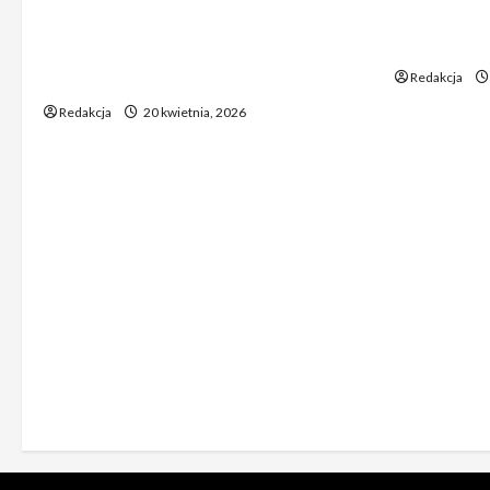
Chiny wyra
Absurdalna sytuacja! Kandydatów
świata poz
do KRS wyłaniano za pomocą SMS-
Redakcja
ów
Redakcja
20 kwietnia, 2026