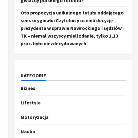
gwiazdy polskiego futbolu?
Oto propozycja unikalnego tytułu oddającego
sens oryginału: Czytelnicy ocenili decyzję
prezydenta w sprawie Nawrockiego i sędziów
TK – niemal wszyscy mieli zdanie, tylko 1,13
proc. było niezdecydowanych
KATEGORIE
Biznes
Ze świata
Trump ogłasza otwarcie
Ormuz, Chiny wyrażają
Lifestyle
entuzjazm, reszta świata
pozostaje sceptyczna
2
Motoryzacja
16 kwietnia, 2026
Sport
Nauka
Oto kilka propozycji