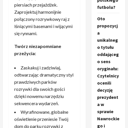
polskiego
piersiach przejażdżek.
futbolu?
Zaprojektuj harmonijnie
Oto
połączony rozrywkowy raj z
propozycj
lśniącymi basenami i wijącymi
a
się rynnami.
unikalneg
Twórz niezapomniane
o tytułu
przeżycia:
oddająceg
o sens
Zaskakuj i zadziwiaj,
oryginału:
odtwarzając dramatyczny styl
Czytelnicy
prawdziwych parków
ocenili
rozrywki dla swoich gości
decyzję
dzięki nowemu narzędziu
prezydent
sekwencera wydarzeń.
a w
sprawie
Wyrafinowane, globalne
Nawrockie
oświetlenie przeniesie Twój
go i
dom do parku rozrywki z