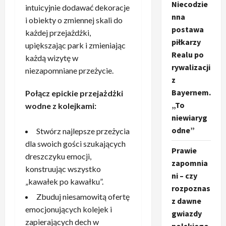
Niecodzie
intuicyjnie dodawać dekoracje
nna
i obiekty o zmiennej skali do
postawa
każdej przejażdżki,
piłkarzy
upiększając park i zmieniając
Realu po
każdą wizytę w
rywalizacji
niezapomniane przeżycie.
z
Bayernem.
Połącz epickie przejażdżki
„To
wodne z kolejkami:
niewiaryg
odne”
Stwórz najlepsze przeżycia
dla swoich gości szukających
Prawie
dreszczyku emocji,
zapomnia
konstruując wszystko
ni – czy
„kawałek po kawałku”.
rozpoznas
Zbuduj niesamowitą ofertę
z dawne
emocjonujących kolejek i
gwiazdy
zapierających dech w