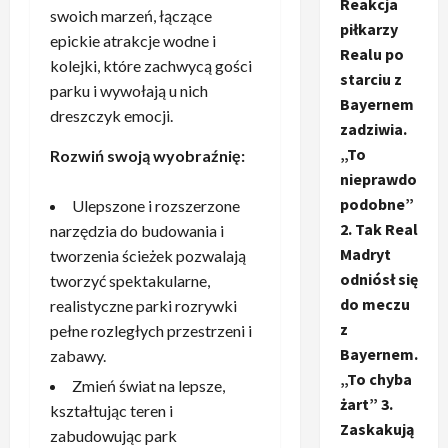
Reakcja
swoich marzeń, łączące
piłkarzy
epickie atrakcje wodne i
Realu po
kolejki, które zachwycą gości
starciu z
parku i wywołają u nich
Bayernem
dreszczyk emocji.
zadziwia.
„To
Rozwiń swoją wyobraźnię:
nieprawdo
podobne”
Ulepszone i rozszerzone
2. Tak Real
narzędzia do budowania i
Madryt
tworzenia ścieżek pozwalają
odniósł się
tworzyć spektakularne,
do meczu
realistyczne parki rozrywki
z
pełne rozległych przestrzeni i
Bayernem.
zabawy.
„To chyba
Zmień świat na lepsze,
żart” 3.
kształtując teren i
Zaskakują
zabudowując park