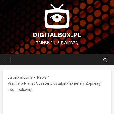
Przejdź
do
treści
DIGITALBOX.PL
ZAINSPIRUJ SIĘ WIEDZĄ
Menu
główne
Strona główna
News
Premiera Planet Coaster 2 ustalona na jesień: Zaplanuj
swoją zabawę!