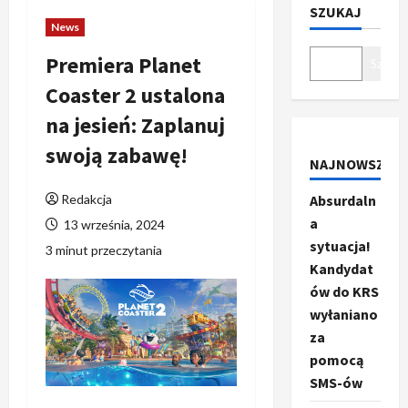
SZUKAJ
News
Premiera Planet
Szukaj
Coaster 2 ustalona
na jesień: Zaplanuj
swoją zabawę!
NAJNOWSZE
Redakcja
Absurdaln
a
13 września, 2024
sytuacja!
3 minut przeczytania
Kandydat
ów do KRS
wyłaniano
za
pomocą
SMS-ów