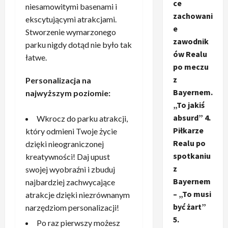
ce
niesamowitymi basenami i
zachowani
ekscytującymi atrakcjami.
e
Stworzenie wymarzonego
zawodnik
parku nigdy dotąd nie było tak
ów Realu
łatwe.
po meczu
z
Personalizacja na
Bayernem.
najwyższym poziomie:
„To jakiś
absurd” 4.
Wkrocz do parku atrakcji,
Piłkarze
który odmieni Twoje życie
Realu po
dzięki nieograniczonej
spotkaniu
kreatywności! Daj upust
z
swojej wyobraźni i zbuduj
Bayernem
najbardziej zachwycające
– „To musi
atrakcje dzięki niezrównanym
być żart”
narzędziom personalizacji!
5.
Po raz pierwszy możesz