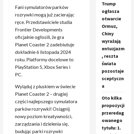
Trump
Fani symulatorów parków
ogłasza
rozrywki mogą już zacierając
otwarcie
ręce. Przedstawiciele studia
Ormuz,
Frontier Developments
Chiny
oficjalnie ogłosili, że gra
wyrażają
Planet Coaster 2 zadebiutuje
entuzjazm
dokładnie 6 listopada 2024
, reszta
roku. Platformy docelowe to
świata
PlayStation 5, Xbox Series i
pozostaje
PC.
sceptyczn
a
Wyląduj z pluskiem w świecie
Planet Coaster 2 – drugiej
Oto kilka
części najlepszego symulatora
propozycji
parków rozrywki! Osiągnij
przeredag
nowy poziom kreatywności,
owanego
zarządzania i dzielenia się,
tytułu: 1.
budując parki rozrywki