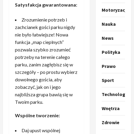
o
a
Satysfakcja gwarantowana:
k
Motoryzacja
s
3
i
z
Zrozumienie potrzeb i
l
Sport
a
Nauka
zachcianek gości parku nigdy
P
k
o
nie było łatwiejsze! Nowa
r
a
t
News
a
funkcja „map cieplnych”
p
w
w
r
4
pozwala szybko zrozumieć
a
Polityka
i
o
r
potrzeby na terenie całego
e
Polityka
p
c
parku, zanim zagłębisz się w
Prawo
O
z
o
i
szczegóły – po prostu wybierz
t
a
z
e
dowolnego gościa, aby
Sport
o
p
y
O
zobaczyć, jak on i jego
p
o
5
c
r
r
Technologia
najbliższa grupa bawią się w
m
j
m
o
Polityka
n
i
Twoim parku.
u
A
p
i
Wnętrza
p
z
b
o
a
r
Wspólne tworzenie:
,
s
z
n
z
C
Zdrowie
u
y
1
i
e
h
Daj upust wspólnej
r
c