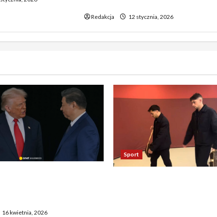
uroczystości
Redakcja
12 stycznia, 2026
Sport
asza otwarcie Ormuz,
Oto kilka propozycji
żają entuzjazm, reszta
przeredagowanego tytułu:
ostaje sceptyczna
Reakcja piłkarzy Realu po 
16 kwietnia, 2026
Bayernem zadziwia. „To