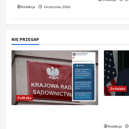
Redakcja
14 stycznia, 2026
NIE PRZEGAP
Ze świata
Polityka
Trump ogł
Chiny wyra
Absurdalna sytuacja! Kandydatów
świata poz
do KRS wyłaniano za pomocą SMS-
Redakcja
ów