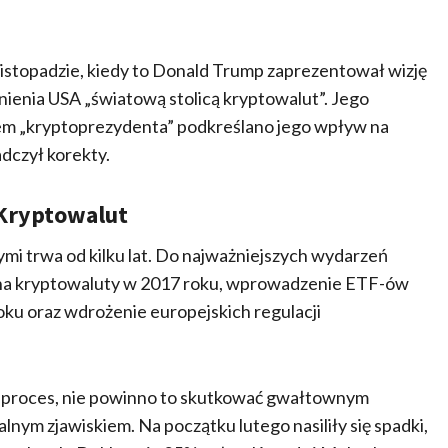
istopadzie, kiedy to Donald Trump zaprezentował wizję
ynienia USA „światową stolicą kryptowalut”. Jego
anem „kryptoprezydenta” podkreślano jego wpływ na
dczył korekty.
 Kryptowalut
ymi trwa od kilku lat. Do najważniejszych wydarzeń
na kryptowaluty w 2017 roku, wprowadzenie ETF-ów
oku oraz wdrożenie europejskich regulacji
n proces, nie powinno to skutkować gwałtownym
nym zjawiskiem. Na początku lutego nasiliły się spadki,