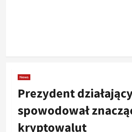
News
Prezydent działając
spowodował znacząc
kryptowalut