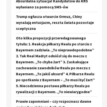
Absurdalna sytuacja! Kandydatów do KRS
wyłaniano za pomocą SMS-ów
Trump ogłasza otwarcie Ormuz, Chiny
wyrażają entuzjazm, reszta świata pozostaje
sceptyczna
Oto kilka propozycji przeredagowanego
tytułu: 1. Reakcja piłkarzy Realu po starciu z
Bayernem zadziwia. „To nieprawdopodobne”
2. Tak Real Madryt odniósł się do meczu z
Bayernem. „To chyba żart” 3. Zaskakujące
zachowanie zawodników Realu po meczu z
Bayernem. „To jakiś absurd” 4. Piłkarze Realu
po spotkaniu z Bayernem – „To musi być żart”
5. Niecodzienna postawa piłkarzy Realu po
rywalizacji z Bayernem. „To niewiarygodne”
Prawie zapomniani – czy rozpoznasz dawne