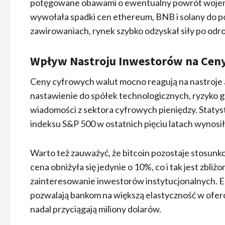
potęgowane obawami o ewentualny powrót wojen 
wywołała spadki cen ethereum, BNB i solany do 
zawirowaniach, rynek szybko odzyskał siły po odro
Wpływ Nastroju Inwestorów na Cen
Ceny cyfrowych walut mocno reagują na nastroje a
nastawienie do spółek technologicznych, ryzyko 
wiadomości z sektora cyfrowych pieniędzy. Statysty
indeksu S&P 500 w ostatnich pięciu latach wynosił
Warto też zauważyć, że bitcoin pozostaje stosunk
cena obniżyła się jedynie o 10%, co i tak jest zb
zainteresowanie inwestorów instytucjonalnych. Eu
pozwalają bankom na większą elastyczność w ofero
nadal przyciągają miliony dolarów.