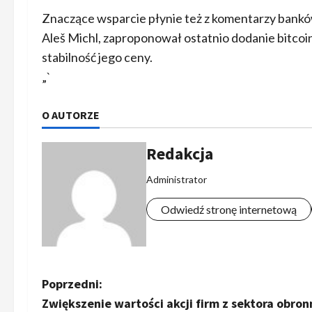
Znaczące wsparcie płynie też z komentarzy bank
Aleš Michl, zaproponował ostatnio dodanie bitco
stabilność jego ceny.
„`
O AUTORZE
Redakcja
Administrator
Odwiedź stronę internetową
Z
Poprzedni:
Zwiększenie wartości akcji firm z sektora obron