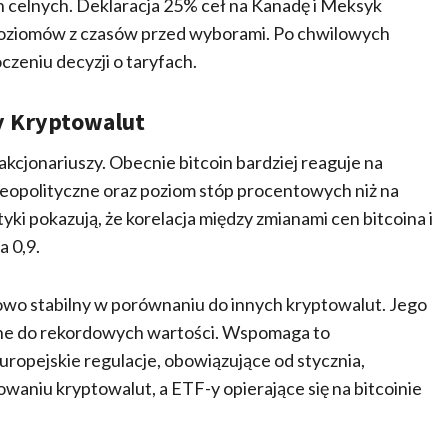
celnych. Deklaracja 25% ceł na Kanadę i Meksyk
poziomów z czasów przed wyborami. Po chwilowych
czeniu decyzji o taryfach.
y Kryptowalut
kcjonariuszy. Obecnie bitcoin bardziej reaguje na
geopolityczne oraz poziom stóp procentowych niż na
ki pokazują, że korelacja między zmianami cen bitcoina i
a 0,9.
owo stabilny w porównaniu do innych kryptowalut. Jego
liżone do rekordowych wartości. Wspomaga to
ropejskie regulacje, obowiązujące od stycznia,
waniu kryptowalut, a ETF-y opierające się na bitcoinie