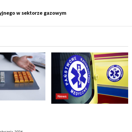
ycyjnego w sektorze gazowym
News
o biją rekordy —
Dramatyczne wydarzenia na
wy wzrost pcha
weselu w Tarnobrzegu – 56-
 górę
latek stracił życie podczas
stycznia, 2026