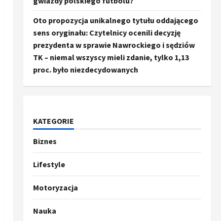
gwiazdy polskiego futbolu?
Oto propozycja unikalnego tytułu oddającego
sens oryginału: Czytelnicy ocenili decyzję
prezydenta w sprawie Nawrockiego i sędziów
TK – niemal wszyscy mieli zdanie, tylko 1,13
proc. było niezdecydowanych
KATEGORIE
Biznes
Ze świata
Trump ogłasza otwarcie
Ormuz, Chiny wyrażają
Lifestyle
entuzjazm, reszta świata
pozostaje sceptyczna
2
Motoryzacja
16 kwietnia, 2026
Sport
Nauka
Oto kilka propozycji