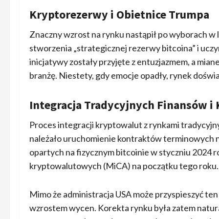
Kryptorezerwy i Obietnice Trumpa
Znaczny wzrost na rynku nastąpił po wyborach w l
stworzenia „strategicznej rezerwy bitcoina” i ucz
inicjatywy zostały przyjęte z entuzjazmem, a mi
branżę. Niestety, gdy emocje opadły, rynek doświa
Integracja Tradycyjnych Finansów i
Proces integracji kryptowalut z rynkami tradycyjn
należało uruchomienie kontraktów terminowych 
opartych na fizycznym bitcoinie w styczniu 2024 r
kryptowalutowych (MiCA) na początku tego roku.
Mimo że administracja USA może przyspieszyć te
wzrostem wycen. Korekta rynku była zatem natural