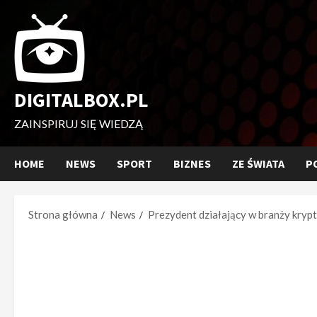
Przejdź
do
treści
DIGITALBOX.PL
ZAINSPIRUJ SIĘ WIEDZĄ
HOME
NEWS
SPORT
BIZNES
ZE ŚWIATA
P
Strona główna
News
Prezydent działający w branży kryp