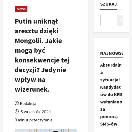
SZUKAJ
News
Putin uniknął
Szukaj
aresztu dzięki
Mongolii. Jakie
mogą być
NAJNOWSZE
konsekwencje tej
Absurdaln
decyzji? Jedynie
a
wpływ na
sytuacja!
Kandydat
wizerunek.
ów do KRS
wyłaniano
Redakcja
za
5 września, 2024
pomocą
3 minut przeczytania
SMS-ów