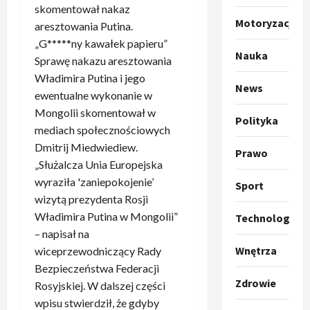
p
skomentował nakaz
o
Sport
Motoryzacja
aresztowania Putina.
O
g
„G*****ny kawałek papieru”
t
ł
Nauka
Sprawę nakazu aresztowania
o
a
Władimira Putina i jego
k
s
3
News
ewentualne wykonanie w
i
z
l
Sport
a
Mongolii skomentował w
Polityka
P
k
o
mediach społecznościowych
r
a
t
Dmitrij Miedwiediew.
Prawo
a
p
w
„Służalcza Unia Europejska
w
r
4
a
wyraziła 'zaniepokojenie’
Sport
i
o
r
wizytą prezydenta Rosji
e
Polityka
p
c
O
z
Władimira Putina w Mongolii”
o
Technologia
i
t
a
z
– napisał na
e
o
p
y
O
Wnętrza
wiceprzewodniczący Rady
p
o
5
c
r
Bezpieczeństwa Federacji
r
m
j
m
Zdrowie
Rosyjskiej. W dalszej części
o
Polityka
n
i
u
wpisu stwierdził, że gdyby
A
p
i
p