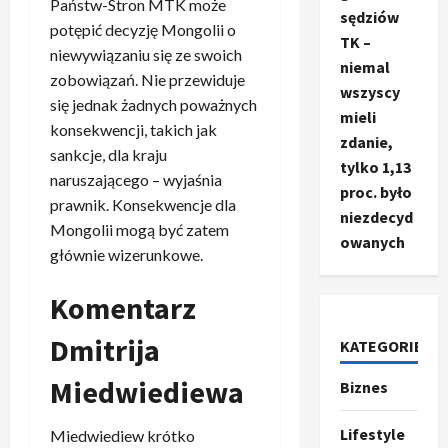
Państw-Stron MTK może
sędziów
potępić decyzję Mongolii o
TK –
niewywiązaniu się ze swoich
niemal
zobowiązań. Nie przewiduje
wszyscy
się jednak żadnych poważnych
mieli
konsekwencji, takich jak
zdanie,
sankcje, dla kraju
tylko 1,13
naruszającego – wyjaśnia
proc. było
prawnik. Konsekwencje dla
niezdecyd
Mongolii mogą być zatem
owanych
głównie wizerunkowe.
Komentarz
Dmitrija
KATEGORIE
Ze świata
T
Miedwiediewa
Biznes
r
u
Lifestyle
m
Miedwiediew krótko
2