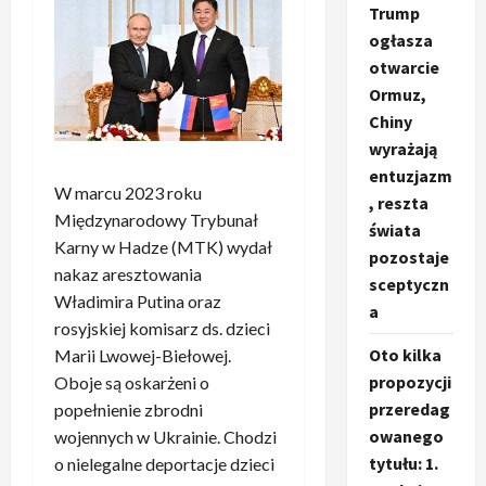
Trump
ogłasza
otwarcie
Ormuz,
Chiny
wyrażają
entuzjazm
W marcu 2023 roku
, reszta
Międzynarodowy Trybunał
świata
Karny w Hadze (MTK) wydał
pozostaje
nakaz aresztowania
sceptyczn
Władimira Putina oraz
a
rosyjskiej komisarz ds. dzieci
Oto kilka
Marii Lwowej-Biełowej.
propozycji
Oboje są oskarżeni o
przeredag
popełnienie zbrodni
owanego
wojennych w Ukrainie. Chodzi
tytułu: 1.
o nielegalne deportacje dzieci