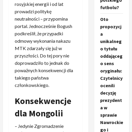
polskiego
rosyjskiej energii i od lat
futbolu?
prowadzi politykę
neutralności – przypomina
Oto
portal. Jednocześnie Bogush
propozycj
podkreślił, że przypadki
a
odmowy wykonania nakazu
unikalneg
MTK zdarzały się już w
o tytułu
przyszłości. Do tej pory nie
oddająceg
doprowadziło to jednak do
o sens
poważnych konsekwencji dla
oryginału:
takiego państwa
Czytelnicy
członkowskiego.
ocenili
decyzję
Konsekwencje
prezydent
a w
dla Mongolii
sprawie
Nawrockie
– Jedynie Zgromadzenie
go i