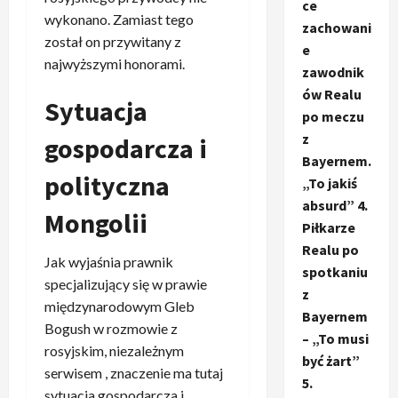
ce
wykonano. Zamiast tego
zachowani
został on przywitany z
e
najwyższymi honorami.
zawodnik
ów Realu
Sytuacja
po meczu
z
gospodarcza i
Bayernem.
polityczna
„To jakiś
absurd” 4.
Mongolii
Piłkarze
Realu po
Jak wyjaśnia prawnik
spotkaniu
specjalizujący się w prawie
z
międzynarodowym Gleb
Bayernem
Bogush w rozmowie z
– „To musi
rosyjskim, niezależnym
być żart”
serwisem , znaczenie ma tutaj
5.
sytuacja gospodarcza i