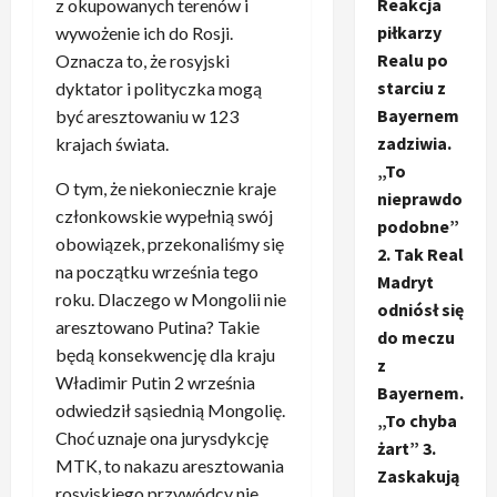
Reakcja
z okupowanych terenów i
piłkarzy
wywożenie ich do Rosji.
Realu po
Oznacza to, że rosyjski
starciu z
dyktator i polityczka mogą
Bayernem
być aresztowaniu w 123
zadziwia.
krajach świata.
„To
O tym, że niekoniecznie kraje
nieprawdo
członkowskie wypełnią swój
podobne”
obowiązek, przekonaliśmy się
2. Tak Real
na początku września tego
Madryt
roku. Dlaczego w Mongolii nie
odniósł się
aresztowano Putina? Takie
do meczu
będą konsekwencję dla kraju
z
Władimir Putin 2 września
Bayernem.
odwiedził sąsiednią Mongolię.
„To chyba
Choć uznaje ona jurysdykcję
żart” 3.
MTK, to nakazu aresztowania
Zaskakują
rosyjskiego przywódcy nie