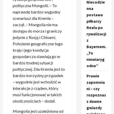
Niecodzie
polityczna Mongolii. – To
nna
naprawdę bardzo wygodny
postawa
scenariusz dla Kremla –
piłkarzy
zaczął. – Mongolia nie ma
Realu po
dostępu do morza i graniczy
rywalizacji
jedynie z Rosją i Chinami.
z
Położenie geograficzne tego
Bayernem.
kraju i jego kondycja
„To
gospodarcza stawiają go w
niewiaryg
bardzo trudnej sytuacji
odne”
politycznej. Dla Kremla jest to
bardzo korzystny przypadek
Prawie
– wygodnie jest wchodzić w
zapomnia
interakcje z rządem, który
ni – czy
musi funkcjonować w takich
rozpoznas
okolicznościach – dodał.
z dawne
gwiazdy
Mongolia jest uzależniona od