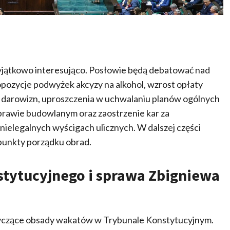
jątkowo interesująco. Posłowie będą debatować nad
opozycje podwyżek akcyzy na alkohol, wzrost opłaty
 darowizn, uproszczenia w uchwalaniu planów ogólnych
rawie budowlanym oraz zaostrzenie kar za
nielegalnych wyścigach ulicznych. W dalszej części
punkty porządku obrad.
tytucyjnego i sprawa Zbigniewa
otyczące obsady wakatów w Trybunale Konstytucyjnym.