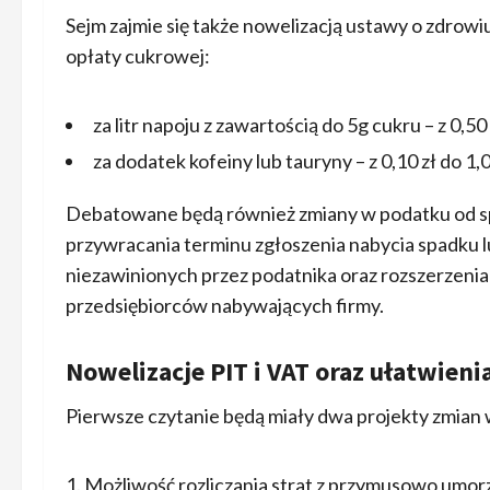
Sejm zajmie się także nowelizacją ustawy o zdrow
opłaty cukrowej:
za litr napoju z zawartością do 5g cukru – z 0,50 
za dodatek kofeiny lub tauryny – z 0,10 zł do 1,0
Debatowane będą również zmiany w podatku od sp
przywracania terminu zgłoszenia nabycia spadku 
niezawinionych przez podatnika oraz rozszerzeni
przedsiębiorców nabywających firmy.
Nowelizacje PIT i VAT oraz ułatwieni
Pierwsze czytanie będą miały dwa projekty zmian 
Możliwość rozliczania strat z przymusowo umorzo