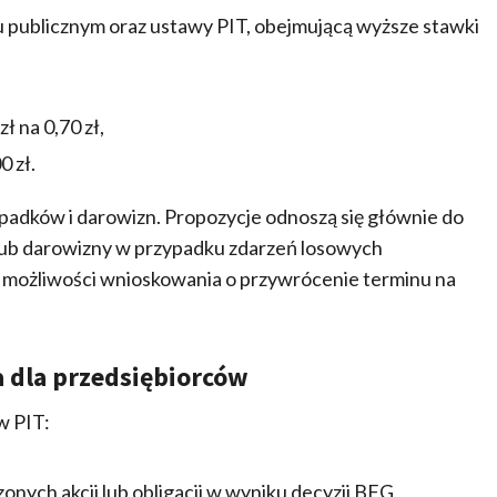
iu publicznym oraz ustawy PIT, obejmującą wyższe stawki
zł na 0,70 zł,
0 zł.
adków i darowizn. Propozycje odnoszą się głównie do
lub darowizny w przypadku zdarzeń losowych
a możliwości wnioskowania o przywrócenie terminu na
a dla przedsiębiorców
w PIT:
nych akcji lub obligacji w wyniku decyzji BFG,