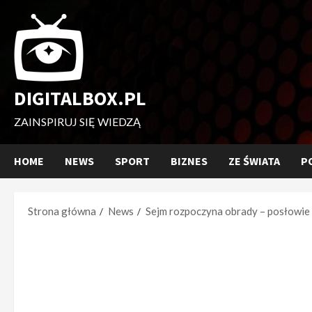
Przejdź
do
treści
DIGITALBOX.PL
ZAINSPIRUJ SIĘ WIEDZĄ
HOME
NEWS
SPORT
BIZNES
ZE ŚWIATA
P
Strona główna
News
Sejm rozpoczyna obrady – posłowie