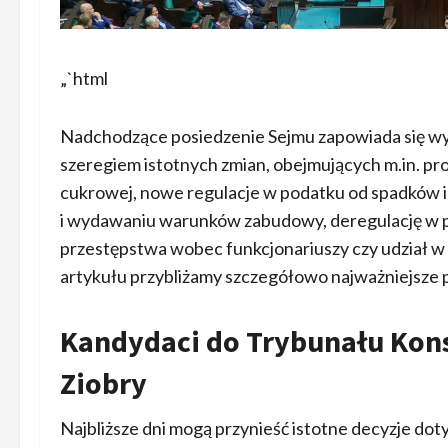
„`html
Nadchodzące posiedzenie Sejmu zapowiada się wy
szeregiem istotnych zmian, obejmujących m.in. pr
cukrowej, nowe regulacje w podatku od spadków i
i wydawaniu warunków zabudowy, deregulację w p
przestępstwa wobec funkcjonariuszy czy udział w 
artykułu przybliżamy szczegółowo najważniejsze 
Kandydaci do Trybunału Kons
Ziobry
Najbliższe dni mogą przynieść istotne decyzje d