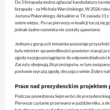
Do 5 listopada można zgłaszać kandydatury na mie
listopada – za Michała Warcińskiego. W 2026 roku 
Justyna Piskorskiego. Aktualnie w TK zasiada 11 z
osiem miejsc. Po raz pierwszy w koalicji toczą si
jednak żadne nazwiska nie zostały ujawnione.
Jednym z gorących tematów pozostaje przyszłość 
były minister sprawiedliwości powinien stanąć pr
zgody na jego pociągnięcie do odpowiedzialności
Zarzuty obejmują 26 przestępstw, w tym związanyc
posłowie wyrażą zgodę, decyzja o winie Ziobry nal
Prace nad prezydenckim projektem 
Podczas posiedzenia Sejm wróci do prezydenckieg
Pierwsze czytanie przerwano w październiku, a decy
tym głosowanie nad odrzuceniem projektu po pie