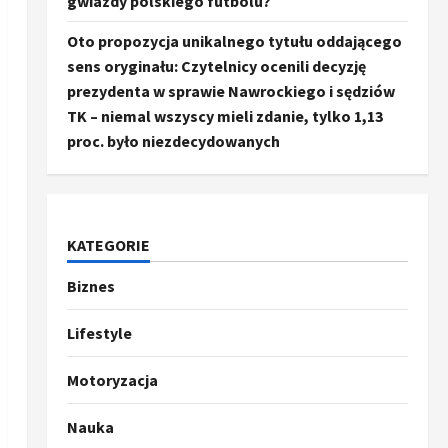
gwiazdy polskiego futbolu?
Oto propozycja unikalnego tytułu oddającego
sens oryginału: Czytelnicy ocenili decyzję
prezydenta w sprawie Nawrockiego i sędziów
TK – niemal wszyscy mieli zdanie, tylko 1,13
proc. było niezdecydowanych
KATEGORIE
Biznes
Ze świata
Trump ogłasza otwarcie
Ormuz, Chiny wyrażają
Lifestyle
entuzjazm, reszta świata
pozostaje sceptyczna
2
Motoryzacja
16 kwietnia, 2026
Sport
Nauka
Oto kilka propozycji