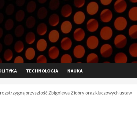
OLITYKA
TECHNOLOGIA
NAUKA
 rozstrzygną przyszłość Zbigniewa Ziobry oraz kluczowych ustaw