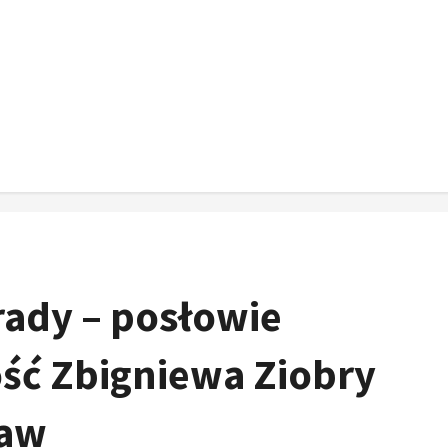
ady – posłowie
ość Zbigniewa Ziobry
taw