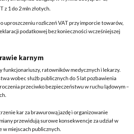
z 1 do 2 mln złotych.
 o uproszczeniu rozliczeń VAT przy imporcie towarów,
klaracji podatkowej bez konieczności wcześniejszej
 prawie karnym
 funkcjonariuszy, ratowników medycznych i lekarzy.
stwa wobec służb publicznych do 5 lat pozbawienia
ykroczenia przeciwko bezpieczeństwu w ruchu lądowym –
ch.
trzenie kar za brawurową jazdę i organizowanie
miany przewidują surowe konsekwencje za udział w
le w miejscach publicznych.