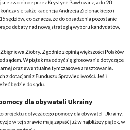
jsce zwolnione przez Krystynę Pawłowicz, a do 20
kończy się także kadencja Andrzeja Zielonackiego i
 15 sędziów, co oznacza, że do obsadzenia pozostanie
ę gorące debaty nad nową strategią wyboru kandydatów,
Zbigniewa Ziobry. Zgodnie z opinią większości Polaków
zed sądem. W piątek ma odbyć się głosowanie dotyczące
 karnej oraz ewentualne tymczasowe aresztowanie.
h z dotacjami z Funduszu Sprawiedliwości. Jeśli
eżeć będzie do sądu.
pomocy dla obywateli Ukrainy
o projektu dotyczącego pomocy dla obywateli Ukrainy.
zje w tej sprawie mają zapaść już w najbliższy piątek, w
rwszym czytaniu.