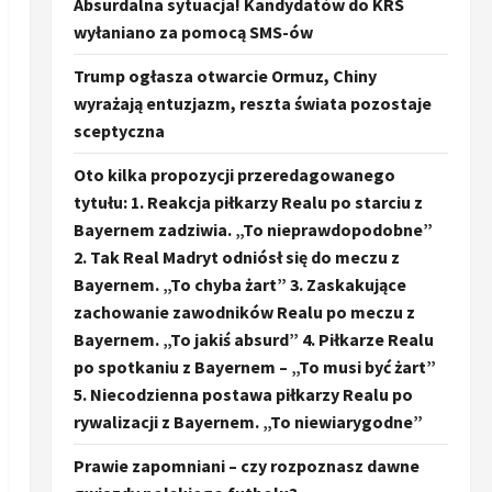
Absurdalna sytuacja! Kandydatów do KRS
wyłaniano za pomocą SMS-ów
Trump ogłasza otwarcie Ormuz, Chiny
wyrażają entuzjazm, reszta świata pozostaje
sceptyczna
Oto kilka propozycji przeredagowanego
tytułu: 1. Reakcja piłkarzy Realu po starciu z
Bayernem zadziwia. „To nieprawdopodobne”
2. Tak Real Madryt odniósł się do meczu z
Bayernem. „To chyba żart” 3. Zaskakujące
zachowanie zawodników Realu po meczu z
Bayernem. „To jakiś absurd” 4. Piłkarze Realu
po spotkaniu z Bayernem – „To musi być żart”
5. Niecodzienna postawa piłkarzy Realu po
rywalizacji z Bayernem. „To niewiarygodne”
Prawie zapomniani – czy rozpoznasz dawne