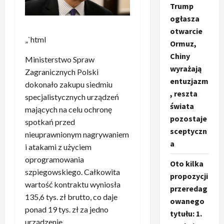
Trump
ogłasza
otwarcie
„`html
Ormuz,
Chiny
Ministerstwo Spraw
wyrażają
Zagranicznych Polski
entuzjazm
dokonało zakupu siedmiu
, reszta
specjalistycznych urządzeń
świata
mających na celu ochronę
pozostaje
spotkań przed
sceptyczn
nieuprawnionym nagrywaniem
a
i atakami z użyciem
oprogramowania
Oto kilka
szpiegowskiego. Całkowita
propozycji
wartość kontraktu wyniosła
przeredag
135,6 tys. zł brutto, co daje
owanego
ponad 19 tys. zł za jedno
tytułu: 1.
urządzenie.