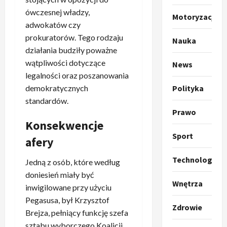
p
ówczesnej władzy,
Motoryzacja
o
Sport
adwokatów czy
O
g
prokuratorów. Tego rodzaju
Nauka
t
ł
działania budziły poważne
o
a
wątpliwości dotyczące
k
News
s
3
i
legalności oraz poszanowania
z
l
Sport
a
demokratycznych
Polityka
P
k
o
standardów.
r
a
t
Prawo
a
p
w
Konsekwencje
w
r
4
a
Sport
afery
i
o
r
e
Polityka
p
c
Technologia
Jedną z osób, które według
O
z
o
i
t
a
doniesień miały być
z
e
Wnętrza
o
p
y
inwigilowane przy użyciu
O
p
o
5
c
r
Pegasusa, był Krzysztof
r
Zdrowie
m
j
m
Brejza, pełniący funkcję szefa
o
Polityka
n
i
u
sztabu wyborczego Koalicji