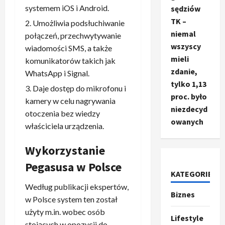
systemem iOS i Android.
sędziów
TK –
Umożliwia podsłuchiwanie
niemal
połączeń, przechwytywanie
wszyscy
wiadomości SMS, a także
mieli
komunikatorów takich jak
zdanie,
WhatsApp i Signal.
tylko 1,13
Daje dostęp do mikrofonu i
proc. było
kamery w celu nagrywania
niezdecyd
otoczenia bez wiedzy
owanych
właściciela urządzenia.
Wykorzystanie
Pegasusa w Polsce
KATEGORIE
Ze świata
Według publikacji ekspertów,
T
Biznes
w Polsce system ten został
r
użyty m.in. wobec osób
u
Lifestyle
m
stojących w opozycji do
2