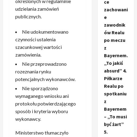
określonych w regulaminie
ce
udzielania zamówień
zachowani
publicznych.
e
zawodnik
Nie udokumentowano
ów Realu
czynności ustalenia
po meczu
szacunkowej wartości
z
zamówienia.
Bayernem.
„To jakiś
Nie przeprowadzono
absurd” 4.
rozeznania rynku
Piłkarze
potencjalnych wykonawców.
Realu po
Nie sporządzono
spotkaniu
wymaganego wniosku ani
z
protokołu potwierdzającego
Bayernem
sposób i kryteria wyboru
– „To musi
wykonawcy.
być żart”
5.
Ministerstwo tłumaczyło