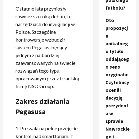
polskiego
futbolu?
Ostatnie lata przyniosły
również szeroką debatę o
Oto
narzędziach do inwigilacji w
propozycj
Polsce. Szczególne
a
kontrowersje wzbudził
unikalneg
system Pegasus, będący
o tytułu
jednym z najbardziej
oddająceg
zaawansowanych na świecie
o sens
rozwiązań tego typu,
oryginału:
opracowanym przez izraelską
Czytelnicy
firmę NSO Group.
ocenili
decyzję
Zakres działania
prezydent
Pegasusa
a w
sprawie
Pozwala na pełne przejęcie
Nawrockie
kontroli nad smartfonami z
go i