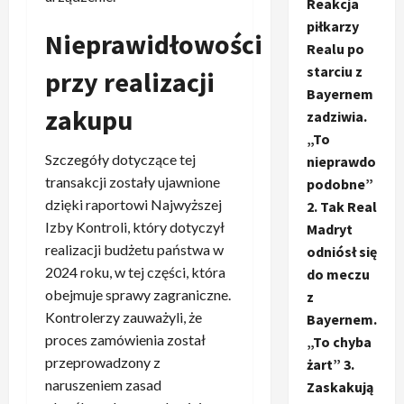
Reakcja
piłkarzy
Nieprawidłowości
Realu po
starciu z
przy realizacji
Bayernem
zakupu
zadziwia.
„To
Szczegóły dotyczące tej
nieprawdo
transakcji zostały ujawnione
podobne”
dzięki raportowi Najwyższej
2. Tak Real
Izby Kontroli, który dotyczył
Madryt
realizacji budżetu państwa w
odniósł się
2024 roku, w tej części, która
do meczu
obejmuje sprawy zagraniczne.
z
Kontrolerzy zauważyli, że
Bayernem.
proces zamówienia został
„To chyba
przeprowadzony z
żart” 3.
naruszeniem zasad
Zaskakują