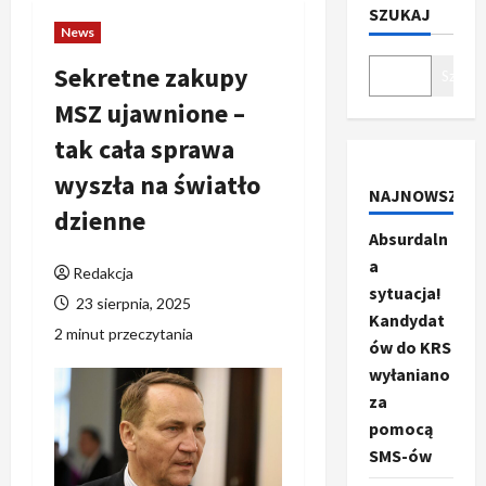
SZUKAJ
News
Sekretne zakupy
Szukaj
MSZ ujawnione –
tak cała sprawa
wyszła na światło
NAJNOWSZE
dzienne
Absurdaln
a
Redakcja
sytuacja!
23 sierpnia, 2025
Kandydat
2 minut przeczytania
ów do KRS
wyłaniano
za
pomocą
SMS-ów