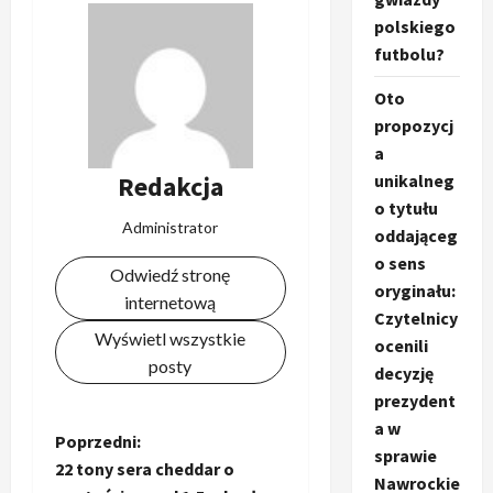
polskiego
futbolu?
Oto
propozycj
a
Redakcja
unikalneg
o tytułu
Administrator
oddająceg
o sens
Odwiedź stronę
oryginału:
internetową
Czytelnicy
Wyświetl wszystkie
ocenili
posty
decyzję
prezydent
a w
Z
Poprzedni:
sprawie
22 tony sera cheddar o
Nawrockie