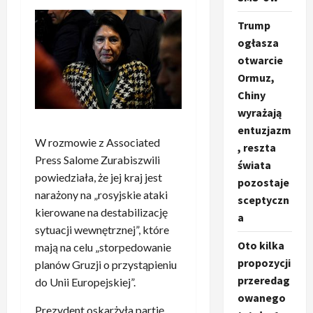
Trump
ogłasza
otwarcie
Ormuz,
Chiny
wyrażają
entuzjazm
W rozmowie z Associated
, reszta
Press Salome Zurabiszwili
świata
powiedziała, że jej kraj jest
pozostaje
narażony na „rosyjskie ataki
sceptyczn
kierowane na destabilizację
a
sytuacji wewnętrznej”, które
Oto kilka
mają na celu „storpedowanie
propozycji
planów Gruzji o przystąpieniu
przeredag
do Unii Europejskiej”.
owanego
Prezydent oskarżyła partię