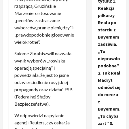
tytułu: 1.
rządzącą, Gruzińskie
Reakcja
Marzenie, o stosowanie
piłkarzy
„pecetów, zastraszanie
Realu po
wyborców, pranie pieniędzy” i
starciu z
„prawdopodobnie głosowanie
Bayernem
wielokrotne”.
zadziwia.
„To
Salome Zurabiszwili nazwała
nieprawdo
wynik wyborów „rosyjską
podobne”
operacją specjalną” i
2. Tak Real
powiedziała, że jest to jasne
Madryt
odzwierciedlenie rosyjskiej
odniósł się
propagandy oraz działań FSB
do meczu
(Federalnej Służby
z
Bezpieczeństwa).
Bayernem.
W odpowiedzi na pytanie
„To chyba
agencji Reuters, czy oskarża
żart” 3.