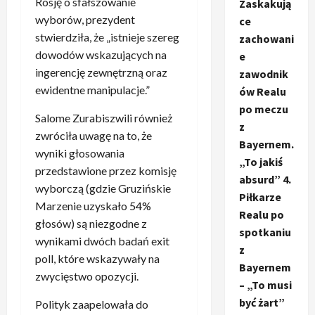
Rosję o sfałszowanie
Zaskakują
wyborów, prezydent
ce
stwierdziła, że „istnieje szereg
zachowani
dowodów wskazujących na
e
ingerencję zewnętrzną oraz
zawodnik
ewidentne manipulacje.”
ów Realu
po meczu
Salome Zurabiszwili również
z
zwróciła uwagę na to, że
Bayernem.
wyniki głosowania
„To jakiś
przedstawione przez komisję
absurd” 4.
wyborczą (gdzie Gruzińskie
Piłkarze
Marzenie uzyskało 54%
Realu po
głosów) są niezgodne z
spotkaniu
wynikami dwóch badań exit
z
poll, które wskazywały na
Bayernem
zwycięstwo opozycji.
– „To musi
być żart”
Polityk zaapelowała do