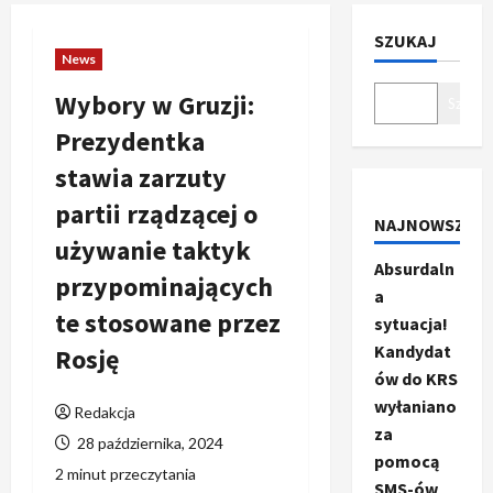
SZUKAJ
News
Wybory w Gruzji:
Szukaj
Prezydentka
stawia zarzuty
partii rządzącej o
NAJNOWSZE
używanie taktyk
Absurdaln
przypominających
a
te stosowane przez
sytuacja!
Kandydat
Rosję
ów do KRS
wyłaniano
Redakcja
za
28 października, 2024
pomocą
2 minut przeczytania
SMS-ów