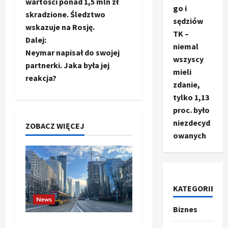
o
wartości ponad 1,5 mln zł
go i
skradzione. Śledztwo
b
sędziów
wskazuje na Rosję.
TK –
a
Dalej:
niemal
Neymar napisał do swojej
wszyscy
c
partnerki. Jaka była jej
mieli
reakcja?
z
zdanie,
tylko 1,13
w
proc. było
niezdecyd
p
ZOBACZ WIĘCEJ
owanych
i
s
KATEGORIE
y
News
Biznes
Ze świata
T
Banki budzą się do gry.