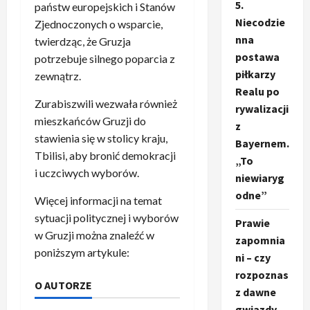
5.
państw europejskich i Stanów
Niecodzie
Zjednoczonych o wsparcie,
nna
twierdząc, że Gruzja
postawa
potrzebuje silnego poparcia z
piłkarzy
zewnątrz.
Realu po
Zurabiszwili wezwała również
rywalizacji
mieszkańców Gruzji do
z
stawienia się w stolicy kraju,
Bayernem.
Tbilisi, aby bronić demokracji
„To
i uczciwych wyborów.
niewiaryg
odne”
Więcej informacji na temat
sytuacji politycznej i wyborów
Prawie
w Gruzji można znaleźć w
zapomnia
poniższym artykule:
ni – czy
rozpoznas
O AUTORZE
z dawne
gwiazdy