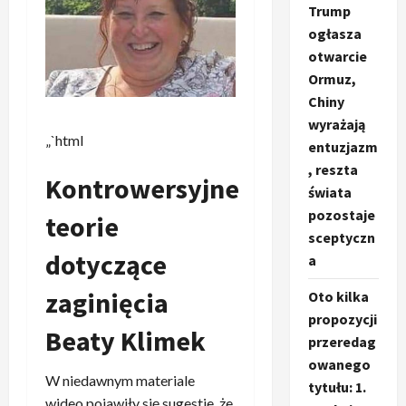
Trump
ogłasza
otwarcie
Ormuz,
Chiny
wyrażają
„`html
entuzjazm
, reszta
Kontrowersyjne
świata
pozostaje
teorie
sceptyczn
dotyczące
a
zaginięcia
Oto kilka
propozycji
Beaty Klimek
przeredag
owanego
W niedawnym materiale
tytułu: 1.
wideo pojawiły się sugestie, że