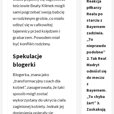
Reakcja
teściowie Beaty Klimek mogli
piłkarzy
sami pogrzebać swoją babcię
Realu po
w rodzinnym grobie, co miało
starciu z
odbyć się w całkowitej
Bayernem
tajemnicy przed księdzem i
zadziwia.
grabarzem. Powodem miał
„To
być konflikt rodzinny.
nieprawdo
podobne”
Spekulacje
2. Tak Real
blogerki
Madryt
odniósł się
Blogerka, znana jako
do meczu
„transformacyjny coach dla
z
kobiet”, zasugerowała, że taki
Bayernem.
sposób mógł zostać
„To chyba
wykorzystany do ukrycia ciała
żart” 3.
zaginionej kobiety. Jednak jej
Zaskakują
doniesienia opierały się