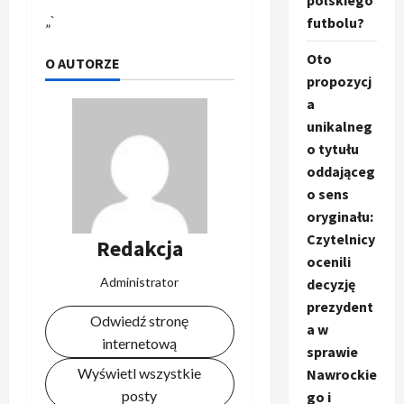
polskiego
„`
futbolu?
Oto
O AUTORZE
propozycj
a
unikalneg
o tytułu
oddająceg
o sens
oryginału:
Czytelnicy
Redakcja
ocenili
Administrator
decyzję
prezydent
Odwiedź stronę
a w
internetową
sprawie
Wyświetl wszystkie
Nawrockie
posty
go i