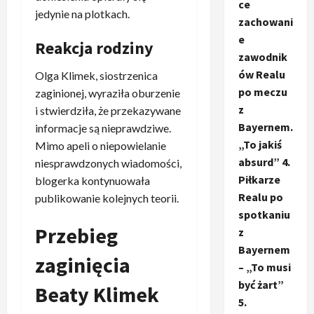
ce
jedynie na plotkach.
zachowani
e
Reakcja rodziny
zawodnik
ów Realu
Olga Klimek, siostrzenica
po meczu
zaginionej, wyraziła oburzenie
z
i stwierdziła, że przekazywane
Bayernem.
informacje są nieprawdziwe.
„To jakiś
Mimo apeli o niepowielanie
absurd” 4.
niesprawdzonych wiadomości,
Piłkarze
blogerka kontynuowała
Realu po
publikowanie kolejnych teorii.
spotkaniu
Przebieg
z
Bayernem
zaginięcia
– „To musi
być żart”
Beaty Klimek
5.