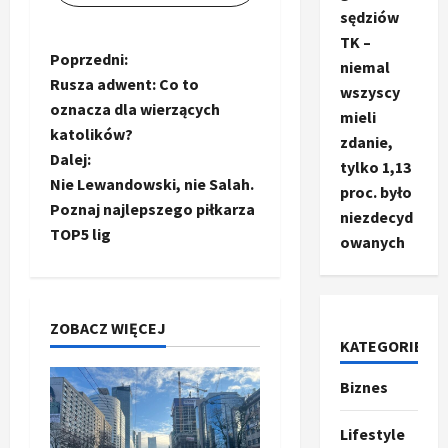
sędziów
TK –
Z
Poprzedni:
niemal
Rusza adwent: Co to
wszyscy
o
oznacza dla wierzących
mieli
katolików?
b
zdanie,
Dalej:
tylko 1,13
a
Nie Lewandowski, nie Salah.
proc. było
Poznaj najlepszego piłkarza
niezdecyd
c
TOP5 lig
owanych
z
w
ZOBACZ WIĘCEJ
KATEGORIE
p
Biznes
Ze świata
i
T
r
Lifestyle
s