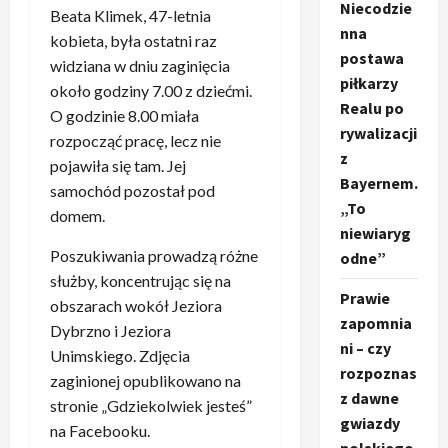
Niecodzie
Beata Klimek, 47-letnia
nna
kobieta, była ostatni raz
postawa
widziana w dniu zaginięcia
piłkarzy
około godziny 7.00 z dziećmi.
Realu po
O godzinie 8.00 miała
rywalizacji
rozpocząć pracę, lecz nie
z
pojawiła się tam. Jej
Bayernem.
samochód pozostał pod
„To
domem.
niewiaryg
Poszukiwania prowadzą różne
odne”
służby, koncentrując się na
Prawie
obszarach wokół Jeziora
zapomnia
Dybrzno i Jeziora
ni – czy
Unimskiego. Zdjęcia
rozpoznas
zaginionej opublikowano na
z dawne
stronie „Gdziekolwiek jesteś”
gwiazdy
na Facebooku.