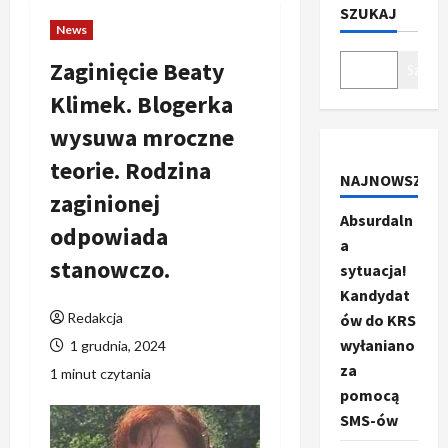
SZUKAJ
News
Zaginięcie Beaty
Szukaj
Klimek. Blogerka
wysuwa mroczne
teorie. Rodzina
NAJNOWSZE
zaginionej
Absurdaln
odpowiada
a
stanowczo.
sytuacja!
Kandydat
Redakcja
ów do KRS
wyłaniano
1 grudnia, 2024
za
1 minut czytania
pomocą
SMS-ów