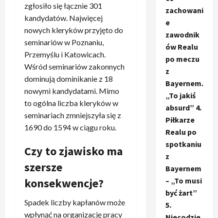
zgłosiło się łącznie 301
zachowani
kandydatów. Najwięcej
e
nowych kleryków przyjęto do
zawodnik
seminariów w Poznaniu,
ów Realu
Przemyślu i Katowicach.
po meczu
Wśród seminariów zakonnych
z
dominują dominikanie z 18
Bayernem.
nowymi kandydatami. Mimo
„To jakiś
to ogólna liczba kleryków w
absurd” 4.
seminariach zmniejszyła się z
Piłkarze
1690 do 1594 w ciągu roku.
Realu po
spotkaniu
Czy to zjawisko ma
z
szersze
Bayernem
– „To musi
konsekwencje?
być żart”
Spadek liczby kapłanów może
5.
wpłynąć na organizację pracy
Niecodzie