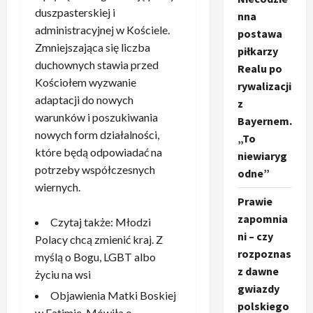
duszpasterskiej i
nna
administracyjnej w Kościele.
postawa
Zmniejszająca się liczba
piłkarzy
duchownych stawia przed
Realu po
Kościołem wyzwanie
rywalizacji
adaptacji do nowych
z
warunków i poszukiwania
Bayernem.
nowych form działalności,
„To
które będą odpowiadać na
niewiaryg
potrzeby współczesnych
odne”
wiernych.
Prawie
zapomnia
Czytaj także: Młodzi
ni – czy
Polacy chcą zmienić kraj. Z
rozpoznas
myślą o Bogu, LGBT albo
z dawne
życiu na wsi
gwiazdy
Objawienia Matki Boskiej
polskiego
w Fatimie. Mówiła o