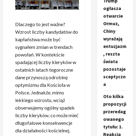
Trump
ogłasza
otwarcie
Ormuz,
Dlaczego to jest ważne?
Chiny
Wzrost liczby kandydatów do
wyrażają
kapłaństwa może być
entuzjazm
sygnałem zmian w trendach
, reszta
powołań. W kontekście
świata
spadającej liczby kleryków w
pozostaje
ostatnich latach tegoroczne
sceptyczn
dane przynoszą odrobinę
a
optymizmu dla Kościoła w
Polsce. Jednakże, mimo
Oto kilka
lekkiego wzrostu, wciąż
propozycji
obserwujemy ogólny spadek
przeredag
liczby kleryków, co może mieć
owanego
długofalowe konsekwencje
tytułu: 1.
dla działalności kościelnej.
Reakcja