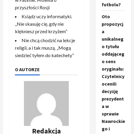
futbolu?
przyszłości Rosji
Oto
Ksiądz uczy informatyki.
propozycj
„Nie skasuję cię, gdy nie
a
klękniesz przed krzyżem”
unikalneg
Nie chcą chodzić na lekcje
o tytułu
religii, a i tak muszą. „Mogą
oddająceg
siedzieć tyłem do katechety”
o sens
oryginału:
O AUTORZE
Czytelnicy
ocenili
decyzję
prezydent
a w
sprawie
Nawrockie
go i
Redakcja