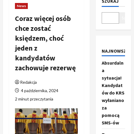
SZUKAJ
News
Coraz więcej osób
Szukaj
chce zostać
księdzem, choć
jeden z
NAJNOWSZE
kandydatów
Absurdaln
zachowuje rezerwę
a
sytuacja!
Redakcja
Kandydat
4 października, 2024
ów do KRS
2 minut przeczytania
wyłaniano
za
pomocą
SMS-ów