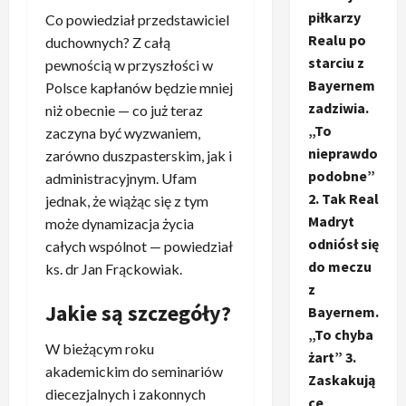
piłkarzy
Co powiedział przedstawiciel
Realu po
duchownych? Z całą
starciu z
pewnością w przyszłości w
Bayernem
Polsce kapłanów będzie mniej
zadziwia.
niż obecnie — co już teraz
„To
zaczyna być wyzwaniem,
nieprawdo
zarówno duszpasterskim, jak i
podobne”
administracyjnym. Ufam
2. Tak Real
jednak, że wiążąc się z tym
Madryt
może dynamizacja życia
odniósł się
całych wspólnot — powiedział
do meczu
ks. dr Jan Frąckowiak.
z
Jakie są szczegóły?
Bayernem.
„To chyba
W bieżącym roku
żart” 3.
akademickim do seminariów
Zaskakują
diecezjalnych i zakonnych
ce