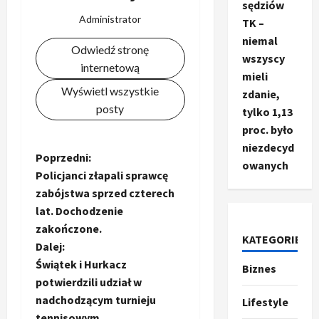
sędziów
Administrator
TK –
niemal
Odwiedź stronę
wszyscy
internetową
mieli
Wyświetl wszystkie
zdanie,
posty
tylko 1,13
proc. było
niezdecyd
Z
Poprzedni:
owanych
Policjanci złapali sprawcę
o
zabójstwa sprzed czterech
lat. Dochodzenie
b
zakończone.
KATEGORIE
a
Dalej:
Świątek i Hurkacz
Biznes
Ze świata
c
potwierdzili udział w
T
r
nadchodzącym turnieju
Lifestyle
z
u
tennisowym