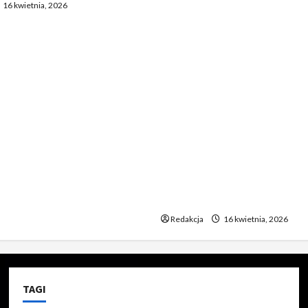
16 kwietnia, 2026
Bayernem zadziwia. „To
nieprawdopodobne” 2. Ta
Madryt odniósł się do mec
Bayernem. „To chyba żart”
Zaskakujące zachowanie
zawodników Realu po mec
Bayernem. „To jakiś absur
Piłkarze Realu po spotkan
Bayernem – „To musi być ż
Niecodzienna postawa pił
Realu po rywalizacji z Ba
niewiarygodne”
Redakcja
16 kwietnia, 2026
TAGI