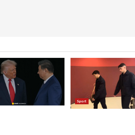
Sport
asza otwarcie Ormuz,
Oto kilka propozycji
żają entuzjazm, reszta
przeredagowanego tytułu:
ostaje sceptyczna
Reakcja piłkarzy Realu po 