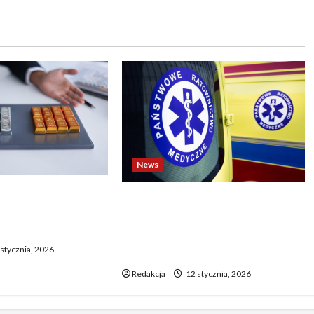
News
o biją rekordy —
Dramatyczne wydarzenia na
wy wzrost pcha
weselu w Tarnobrzegu – 56-
 górę
latek stracił życie podczas
stycznia, 2026
uroczystości
Redakcja
12 stycznia, 2026