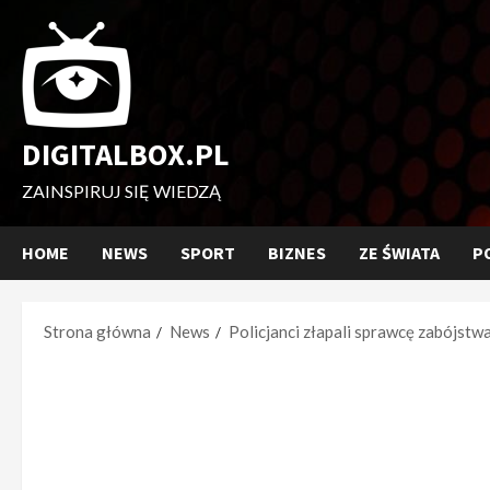
Przejdź
do
treści
DIGITALBOX.PL
ZAINSPIRUJ SIĘ WIEDZĄ
HOME
NEWS
SPORT
BIZNES
ZE ŚWIATA
P
Strona główna
News
Policjanci złapali sprawcę zabójstw