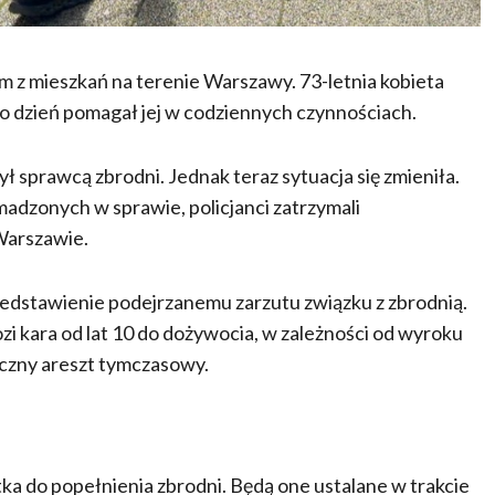
m z mieszkań na terenie Warszawy. 73-letnia kobieta
o dzień pomagał jej w codziennych czynnościach.
ł sprawcą zbrodni. Jednak teraz sytuacja się zmieniła.
dzonych w sprawie, policjanci zatrzymali
Warszawie.
dstawienie podejrzanemu zarzutu związku z zbrodnią.
zi kara od lat 10 do dożywocia, w zależności od wyroku
czny areszt tymczasowy.
ka do popełnienia zbrodni. Będą one ustalane w trakcie