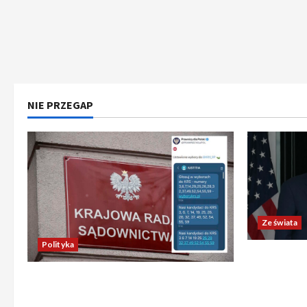
NIE PRZEGAP
Ze świata
Polityka
Trump ogł
Chiny wyra
Absurdalna sytuacja! Kandydatów
świata poz
do KRS wyłaniano za pomocą SMS-