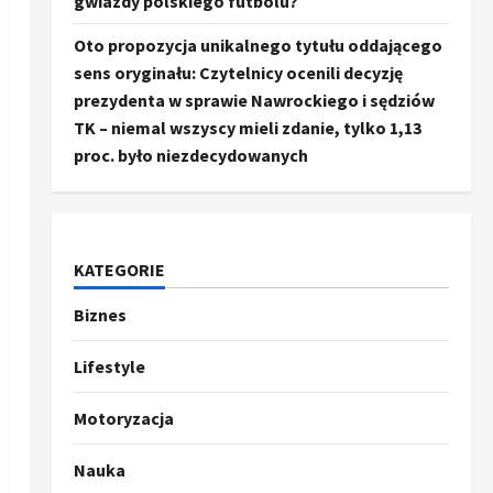
gwiazdy polskiego futbolu?
Oto propozycja unikalnego tytułu oddającego
sens oryginału: Czytelnicy ocenili decyzję
prezydenta w sprawie Nawrockiego i sędziów
TK – niemal wszyscy mieli zdanie, tylko 1,13
proc. było niezdecydowanych
KATEGORIE
Biznes
Ze świata
Trump ogłasza otwarcie
Ormuz, Chiny wyrażają
Lifestyle
entuzjazm, reszta świata
pozostaje sceptyczna
2
Motoryzacja
16 kwietnia, 2026
Sport
Nauka
Oto kilka propozycji