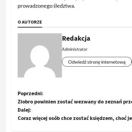
prowadzonego śledztwa.
O AUTORZE
Redakcja
Administrator
Odwiedź stronę internetową
Z
Poprzedni:
Ziobro powinien zostać wezwany do zeznań prze
o
Dalej:
b
Coraz więcej osób chce zostać księdzem, choć