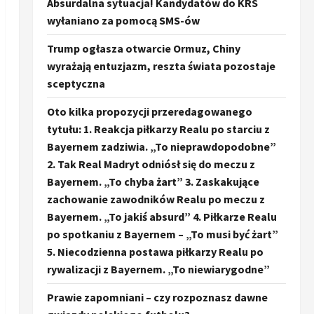
Absurdalna sytuacja! Kandydatów do KRS
wyłaniano za pomocą SMS-ów
Trump ogłasza otwarcie Ormuz, Chiny
wyrażają entuzjazm, reszta świata pozostaje
sceptyczna
Oto kilka propozycji przeredagowanego
tytułu: 1. Reakcja piłkarzy Realu po starciu z
Bayernem zadziwia. „To nieprawdopodobne”
2. Tak Real Madryt odniósł się do meczu z
Bayernem. „To chyba żart” 3. Zaskakujące
zachowanie zawodników Realu po meczu z
Bayernem. „To jakiś absurd” 4. Piłkarze Realu
po spotkaniu z Bayernem – „To musi być żart”
5. Niecodzienna postawa piłkarzy Realu po
rywalizacji z Bayernem. „To niewiarygodne”
Prawie zapomniani – czy rozpoznasz dawne