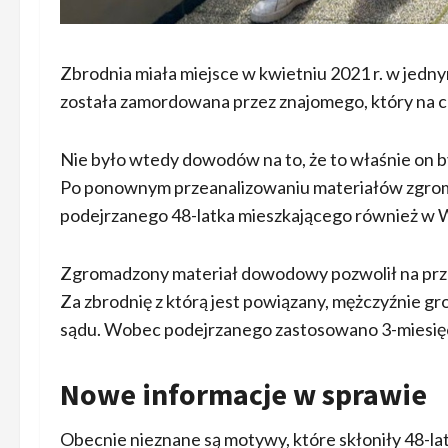
Zbrodnia miała miejsce w kwietniu 2021 r. w jedny
została zamordowana przez znajomego, który na c
Nie było wtedy dowodów na to, że to właśnie on by
Po ponownym przeanalizowaniu materiałów zgroma
podejrzanego 48-latka mieszkającego również w 
Zgromadzony materiał dowodowy pozwolił na prze
Za zbrodnię z którą jest powiązany, mężczyźnie gro
sądu. Wobec podejrzanego zastosowano 3-miesię
Nowe informacje w sprawie
Obecnie nieznane są motywy, które skłoniły 48-lat