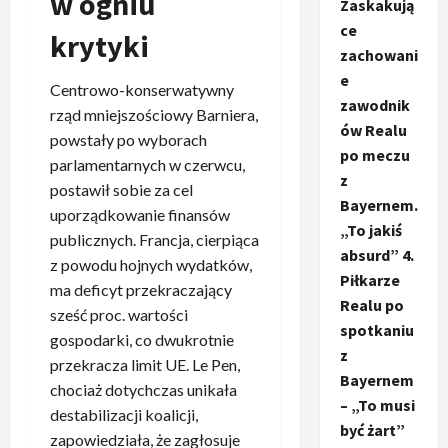
w ogniu
Zaskakują
ce
krytyki
zachowani
e
Centrowo-konserwatywny
zawodnik
rząd mniejszościowy Barniera,
ów Realu
powstały po wyborach
po meczu
parlamentarnych w czerwcu,
z
postawił sobie za cel
Bayernem.
uporządkowanie finansów
„To jakiś
publicznych. Francja, cierpiąca
absurd” 4.
z powodu hojnych wydatków,
Piłkarze
ma deficyt przekraczający
Realu po
sześć proc. wartości
spotkaniu
gospodarki, co dwukrotnie
z
przekracza limit UE. Le Pen,
Bayernem
chociaż dotychczas unikała
– „To musi
destabilizacji koalicji,
być żart”
zapowiedziała, że zagłosuje