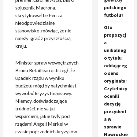
polskiego
sojusznik Macrona,
futbolu?
skrytykował Le Pen za
nieodpowiedzialne
Oto
stanowisko, mówiąc, że nie
propozycj
należy igrać z przyszłością
a
kraju.
unikalneg
o tytułu
Minister spraw wewnętrznych
oddająceg
Bruno Retailleau ostrzegł, że
o sens
upadek rządu w wyniku
oryginału:
budżetu mógłby natychmiast
Czytelnicy
wywołać kryzys finansowy.
ocenili
Niemcy, doświadczające
decyzję
trudności, nie są już
prezydent
wsparciem, jakie były pod
a w
rządami Angeli Merkel w
sprawie
czasie poprzednich kryzysów.
Nawrockie