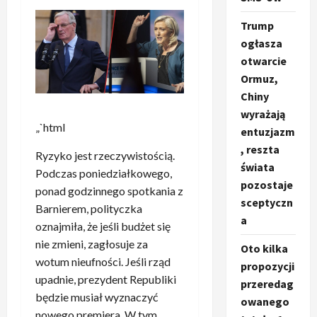
Trump
ogłasza
otwarcie
Ormuz,
Chiny
wyrażają
„`html
entuzjazm
, reszta
Ryzyko jest rzeczywistością.
świata
Podczas poniedziałkowego,
pozostaje
ponad godzinnego spotkania z
sceptyczn
Barnierem, polityczka
a
oznajmiła, że jeśli budżet się
nie zmieni, zagłosuje za
Oto kilka
wotum nieufności. Jeśli rząd
propozycji
upadnie, prezydent Republiki
przeredag
będzie musiał wyznaczyć
owanego
nowego premiera. W tym