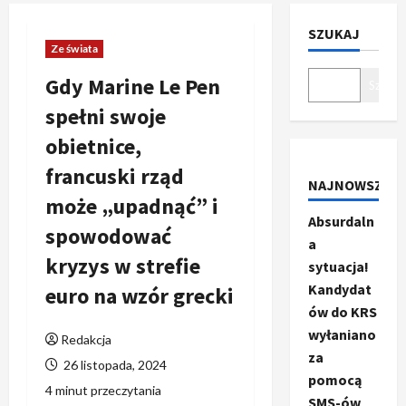
SZUKAJ
Ze świata
Gdy Marine Le Pen
Szukaj
spełni swoje
obietnice,
francuski rząd
NAJNOWSZE
może „upadnąć” i
Absurdaln
spowodować
a
kryzys w strefie
sytuacja!
Kandydat
euro na wzór grecki
ów do KRS
wyłaniano
Redakcja
za
26 listopada, 2024
pomocą
4 minut przeczytania
SMS-ów