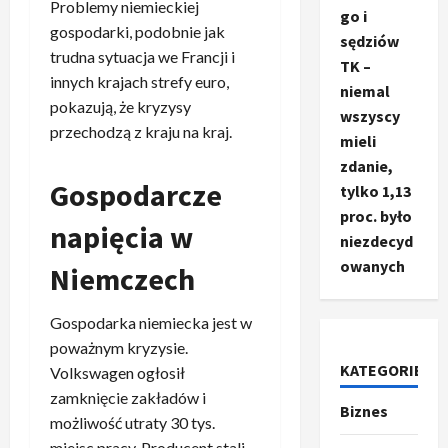
Problemy niemieckiej
go i
gospodarki, podobnie jak
sędziów
trudna sytuacja we Francji i
TK –
innych krajach strefy euro,
niemal
pokazują, że kryzysy
wszyscy
przechodzą z kraju na kraj.
mieli
zdanie,
Gospodarcze
tylko 1,13
proc. było
napięcia w
niezdecyd
owanych
Niemczech
Ze świata
T
r
Gospodarka niemiecka jest w
u
poważnym kryzysie.
m
KATEGORIE
2
Volkswagen ogłosił
p
zamknięcie zakładów i
Biznes
o
Sport
możliwość utraty 30 tys.
O
g
miejsc pracy. Producent stali