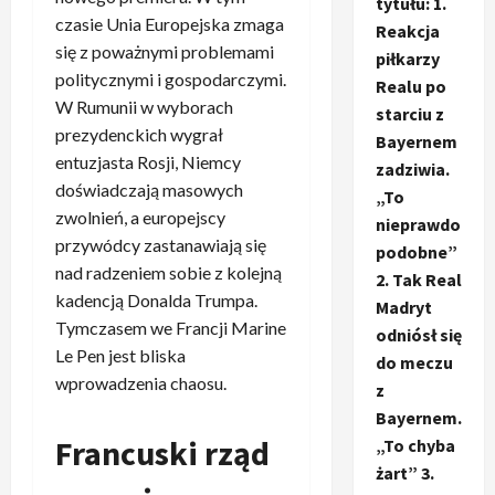
tytułu: 1.
czasie Unia Europejska zmaga
Reakcja
się z poważnymi problemami
piłkarzy
politycznymi i gospodarczymi.
Realu po
W Rumunii w wyborach
starciu z
prezydenckich wygrał
Bayernem
entuzjasta Rosji, Niemcy
zadziwia.
doświadczają masowych
„To
zwolnień, a europejscy
nieprawdo
przywódcy zastanawiają się
podobne”
nad radzeniem sobie z kolejną
2. Tak Real
kadencją Donalda Trumpa.
Madryt
Tymczasem we Francji Marine
odniósł się
Le Pen jest bliska
do meczu
wprowadzenia chaosu.
z
Bayernem.
Francuski rząd
„To chyba
żart” 3.