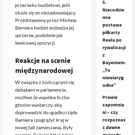
5.
przeciwko budżetowi, jeśli
Niecodzie
okaże się on niezadowalający.
nna
Przedstawiony przez Michela
postawa
Berniera budżet wzbudza jej
piłkarzy
sprzeciw, podobnie jak
Realu po
lewicowej opozycji.
rywalizacji
z
Reakcje na scenie
Bayernem.
międzynarodowej
„To
niewiaryg
W związku z kończącymi się
odne”
debatami w parlamencie,
Prawie
możliwe że wspólna liczba
zapomnia
głosów wystarczy, aby
ni – czy
doprowadzić do upadku rządu
rozpoznas
Barniera i pogrążyć kraj w
z dawne
nowej fali zamieszania. Były
gwiazdy
premier, Gabriel Attal, bliski