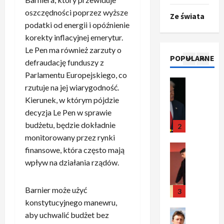
r
c
–
r
i
oszczędności poprzez wyższe
Ze świata
d
Ze świata
j
c
e
n
podatki od energii i opóźnienie
T
a
a
z
d
y
korekty inflacyjnej emerytur.
r
l
u
y
a
w
u
Le Pen ma również zarzuty o
n
n
r
g
y
POPULARNE
m
a
2
i
defraudację funduszy z
o
o
r
p
s
k
z
Parlamentu Europejskiego, co
w
a
o
Sport
y
a
p
a
ż
rzutuje na jej wiarygodność.
O
g
t
l
o
n
a
Kierunek, w którym pójdzie
t
ł
u
n
z
e
j
decyzja Le Pen w sprawie
o
a
a
e
n
g
ą
budżetu, będzie dokładnie
k
s
3
c
g
a
o
e
i
z
monitorowany przez rynki
j
o
s
t
n
l
Sport
a
a
finansowe, która często mają
t
z
y
t
P
k
o
!
y
d
wpływ na działania rządów.
t
u
r
a
t
K
t
a
u
z
a
p
w
a
u
w
ł
j
Barnier może użyć
w
r
4
a
n
ł
n
u
a
i
o
konstytucyjnego manewru,
r
d
u
e
:
z
e
Polityka
p
c
aby uchwalić budżet bez
y
o
g
1
m
O
z