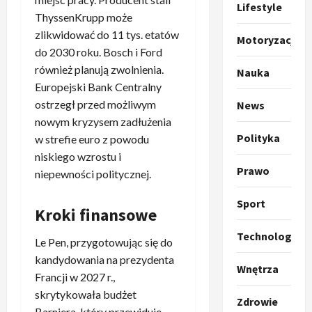
t
ł
Lifestyle
ThyssenKrupp może
o
a
k
zlikwidować do 11 tys. etatów
s
3
Motoryzacja
i
z
do 2030 roku. Bosch i Ford
l
Sport
a
również planują zwolnienia.
Nauka
P
k
o
Europejski Bank Centralny
r
a
t
ostrzegł przed możliwym
News
a
p
w
nowym kryzysem zadłużenia
w
r
4
a
Polityka
w strefie euro z powodu
i
o
r
e
Polityka
p
niskiego wzrostu i
c
O
Prawo
z
o
i
niepewności politycznej.
t
a
z
e
o
p
y
Sport
O
Kroki finansowe
p
o
5
c
r
r
m
j
m
Technologia
Le Pen, przygotowując się do
o
Polityka
n
i
u
A
kandydowania na prezydenta
p
i
p
z
Wnętrza
b
o
Francji w 2027 r.,
a
r
,
s
z
n
z
skrytykowała budżet
C
Zdrowie
u
y
1
i
e
h
Barniera, który przewiduje