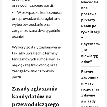
Niecodzie
przewodniczącego partii.
nna
W przypadku konieczności
postawa
przeprowadzenia drugiej tury
piłkarzy
wyborów, zostanie ona
Realu po
zorganizowana dwa tygodnie
rywalizacji
później.
z
Bayernem.
Wybory zostały zaplanowane
„To
tak, aby uwzględnić terminy
niewiaryg
ferii zimowych i umożliwić jak
odne”
największą frekwencję oraz
zaangażowanie członków
Prawie
partii.
zapomnia
ni – czy
Zasady zgłaszania
rozpoznas
kandydatów na
z dawne
gwiazdy
przewodniczącego