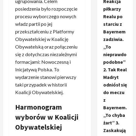
ugrupowania. Celem
Reakcja
posiedzenia było rozpoczęcie
piłkarzy
procesu wyborczego nowych
Realu po
władz partii po jej
starciu z
przekształceniu z Platformy
Bayernem
Obywatelskiej w Koalicję
zadziwia.
Obywatelską oraz połączeniu
„To
się z dotychczas niezależnymi
nieprawdo
formacjami: Nowoczesną i
podobne”
Inicjatywą Polska. To
2. Tak Real
wydarzenie stanowi pierwszy
Madryt
taki przypadek w historii
odniósł się
Koalicji Obywatelskiej.
do meczu
z
Harmonogram
Bayernem.
„To chyba
wyborów w Koalicji
żart” 3.
Obywatelskiej
Zaskakują