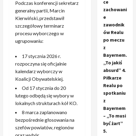
ce
Podczas konferencji sekretarz
zachowani
generalny partii, Marcin
e
Kierwiński, przedstawił
zawodnik
szczegółowy terminarz
ów Realu
procesu wyborczego w
po meczu
ugrupowaniu:
z
Bayernem.
17 stycznia 2026 r.
„To jakiś
rozpoczyna się oficjalnie
absurd” 4.
kalendarz wyborczy w
Piłkarze
Koalicji Obywatelskiej.
Realu po
Od 17 stycznia do 20
spotkaniu
lutego odbędą się wybory w
z
lokalnych strukturach kół KO.
Bayernem
8 marca zaplanowano
– „To musi
bezpośrednie głosowania na
być żart”
szefów powiatów, regionów
5.
oraz wybór