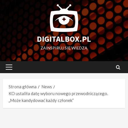
Przejdź
do
treści
DIGITALBOX.PL
ZAINSPIRUJ SIĘ WIEDZĄ
Menu
główne
Strona główna
News
KO ustaliła datę wyboru nowego przewodniczącego.
„Może kandydować każdy członek”