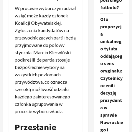
polskiego
futbolu?
W procesie wyborczym udział
wziąć może każdy członek
Oto
Koalicji Obywatelskiej.
propozycj
Zgłoszenia kandydatów na
a
przewodniczących partii będą
unikalneg
przyjmowane do połowy
o tytułu
stycznia. Marcin Kierwiński
oddająceg
podkreślił, że partia stosuje
o sens
bezpośrednie wybory na
oryginału:
wszystkich poziomach
Czytelnicy
przywództwa, co oznacza
ocenili
szeroką możliwość udziału
decyzję
każdego zainteresowanego
prezydent
członka ugrupowania w
a w
procesie wyboru władz.
sprawie
Nawrockie
Przesłanie
go i