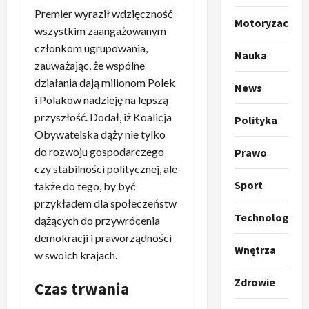
Premier wyraził wdzięczność
o
Sport
Motoryzacja
O
g
wszystkim zaangażowanym
t
ł
członkom ugrupowania,
Nauka
o
a
zauważając, że wspólne
k
s
3
działania dają milionom Polek
News
i
z
i Polaków nadzieję na lepszą
l
Sport
a
przyszłość. Dodał, iż Koalicja
P
k
Polityka
o
r
Obywatelska dąży nie tylko
a
t
a
p
w
do rozwoju gospodarczego
Prawo
w
r
4
a
czy stabilności politycznej, ale
i
o
r
Sport
także do tego, by być
e
Polityka
p
c
przykładem dla społeczeństw
O
z
o
i
Technologia
dążących do przywrócenia
t
a
z
e
demokracji i praworządności
o
p
y
O
Wnętrza
p
o
w swoich krajach.
5
c
r
r
m
j
m
Zdrowie
o
Polityka
Czas trwania
n
i
u
A
p
i
p
z