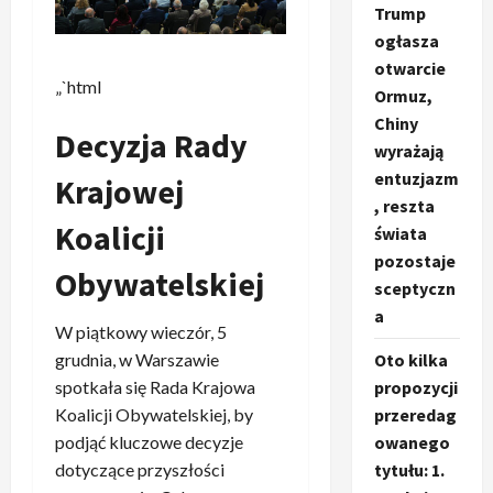
Trump
ogłasza
otwarcie
„`html
Ormuz,
Chiny
Decyzja Rady
wyrażają
entuzjazm
Krajowej
, reszta
Koalicji
świata
pozostaje
Obywatelskiej
sceptyczn
a
W piątkowy wieczór, 5
grudnia, w Warszawie
Oto kilka
spotkała się Rada Krajowa
propozycji
Koalicji Obywatelskiej, by
przeredag
podjąć kluczowe decyzje
owanego
dotyczące przyszłości
tytułu: 1.