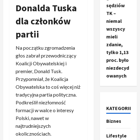
Donalda Tuska
sędziów
TK –
dla członków
niemal
wszyscy
partii
mieli
zdanie,
Na początku zgromadzenia
tylko 1,13
głos zabrał przewodniczący
proc. było
Koalicji Obywatelskiej i
niezdecyd
premier, Donald Tusk.
owanych
Przypomniał, że Koalicja
Obywatelska to coś więcej niż
tradycyjna partia polityczna.
Podkreślił niezłomność
Ze świata
KATEGORIE
formacji w walce o interesy
T
Polski, nawet w
r
Biznes
najtrudniejszych
u
m
okolicznościach.
2
Lifestyle
p