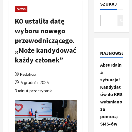
SZUKAJ
News
KO ustaliła datę
Szukaj
wyboru nowego
przewodniczącego.
„Może kandydować
NAJNOWSZE
każdy członek”
Absurdaln
a
Redakcja
sytuacja!
5 grudnia, 2025
Kandydat
3 minut przeczytania
ów do KRS
wyłaniano
za
pomocą
SMS-ów